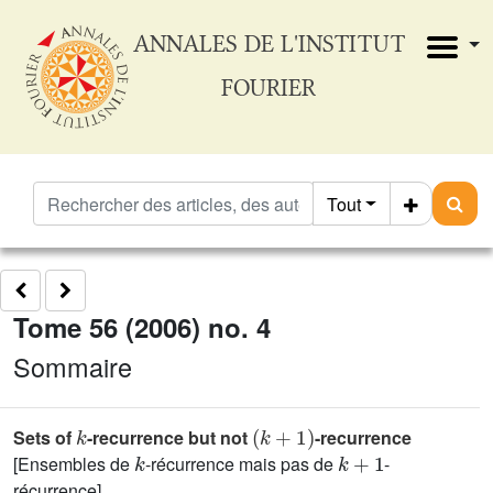
ANNALES DE L'INSTITUT
FOURIER
Tout
Tome 56 (2006) no. 4
Sommaire
k
(
k
+
1
)
Sets of
-recurrence but not
-recurrence
k
k
+
1
[Ensembles de
-récurrence mais pas de
-
récurrence]