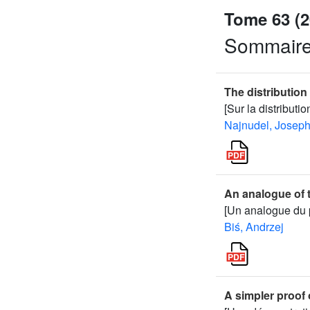
Tome 63 (2
Sommair
The distributio
[Sur la distribut
Najnudel, Josep
An analogue of 
[Un analogue du p
Biś, Andrzej
A simpler proof 