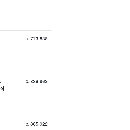
p. 773-838
s
p. 839-863
e]
p. 865-922