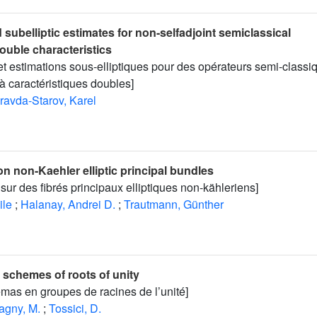
subelliptic estimates for non-selfadjoint semiclassical
ouble characteristics
et estimations sous-elliptiques pour des opérateurs semi-classi
à caractéristiques doubles]
ravda-Starov, Karel
n non-Kaehler elliptic principal bundles
 sur des fibrés principaux elliptiques non-kähleriens]
ile
;
Halanay, Andrei D.
;
Trautmann, Günther
 schemes of roots of unity
mas en groupes de racines de l’unité]
gny, M.
;
Tossici, D.