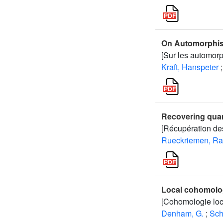
On Automorphis
[Sur les automor
Kraft, Hanspeter
;
Recovering quan
[Récupération des
Rueckriemen, Ra
Local cohomolog
[Cohomologie loc
Denham, G.
;
Sch