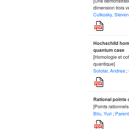
[Une démonstratio
dimension trois v
Cutkosky, Steven
Hochschild homo
quantum case
[Homologie et co
quantique]
Solotar, Andrea
;
Rational points
[Points rationnel
Bilu, Yuri
;
Parent