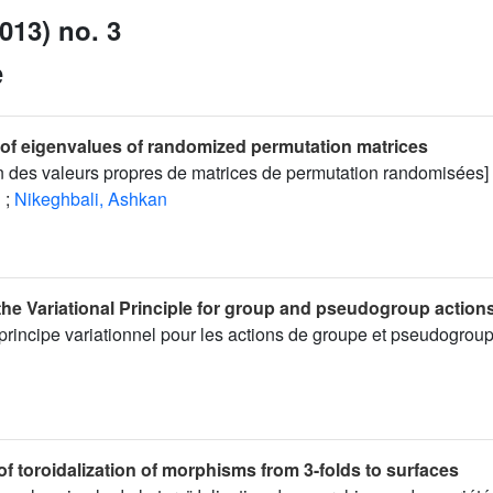
013) no. 3
e
n of eigenvalues of randomized permutation matrices
ion des valeurs propres de matrices de permutation randomisées]
h
;
Nikeghbali, Ashkan
the Variational Principle for group and pseudogroup action
rincipe variationnel pour les actions de groupe et pseudogroup
of toroidalization of morphisms from 3-folds to surfaces