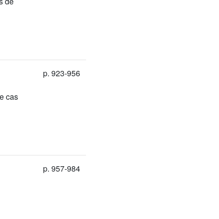
s de
p. 923-956
e cas
p. 957-984