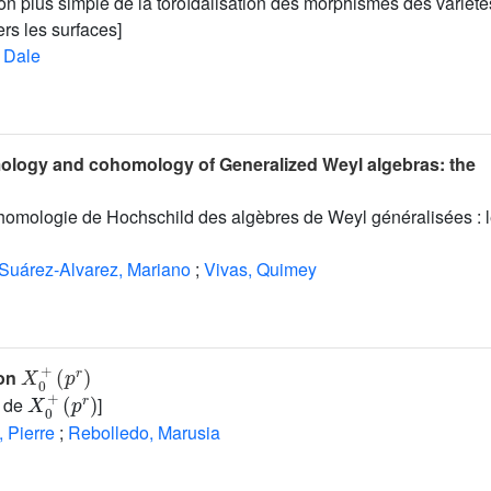
n plus simple de la toroïdalisation des morphismes des variété
ers les surfaces]
 Dale
logy and cohomology of Generalized Weyl algebras: the
homologie de Hochschild des algèbres de Weyl généralisées : l
Suárez-Alvarez, Mariano
;
Vivas, Quimey
X
(
p
0
r
+
)
 on
X
0
+
(
p
r
)
s de
]
, Pierre
;
Rebolledo, Marusia