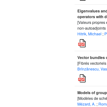
Eigenvalues and 
operators with d
[Valeurs propres 
non-autoadjoints 
Hitrik, Michael
;
P
Vector bundles o
[Fibrés vectoriels
Brînzănescu, Vas
Models of group
[Modèles de sché
Mézard, A.
;
Roma