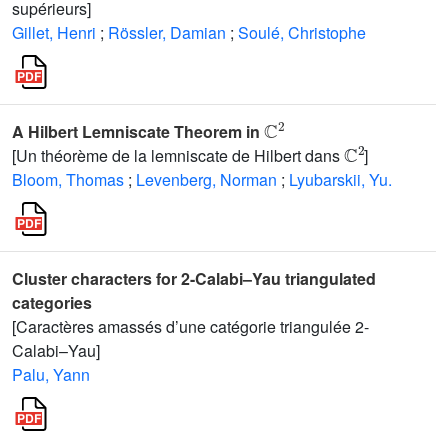
supérieurs]
Gillet, Henri
;
Rössler, Damian
;
Soulé, Christophe
ℂ
2
A Hilbert Lemniscate Theorem in
ℂ
2
[Un théorème de la lemniscate de Hilbert dans
]
Bloom, Thomas
;
Levenberg, Norman
;
Lyubarskii, Yu.
Cluster characters for 2-Calabi–Yau triangulated
categories
[Caractères amassés d’une catégorie triangulée 2-
Calabi–Yau]
Palu, Yann