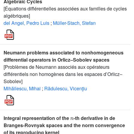
Algebraic Cycles
[Équations différentielles associées aux familles de cycles
algébriques]
del Angel, Pedro Luis
;
Müller-Stach, Stefan
Neumann problems associated to nonhomogeneous
differential operators in Orlicz–Sobolev spaces
[Problèmes de Neumann associés aux opérateurs
différentiels non homogènes dans les espaces d’Orlicz–
Sobolev]
Mihăilescu, Mihai
;
Rădulescu, Vicenţiu
n
Integral representation of the
-th derivative in de
Branges-Rovnyak spaces and the norm convergence
of its reproducing kernel