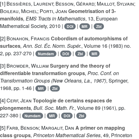
[1]
Bessières, Laurent; Besson, Gérard; Maillot, Sylvain;
Boileau, Michel; Porti, Joan
Geometrisation of 3-
manifolds
, EMS Tracts in Mathematics
, 13
, European
Mathematical Society, 2010 |
|
|
DOI
MR
Zbl
[2]
Bonahon, Francis
Cobordism of automorphisms of
surfaces
, Ann. Sci. Éc. Norm. Supér.
, Volume 16
(1983) no.
2, pp. 237-270 |
|
|
|
Numdam
DOI
Zbl
MR
[3]
Browder, William
Surgery and the theory of
differentiable transformation groups
, Proc. Conf. on
Transformation Groups (New Orleans, La., 1967)
, Springer,
1968, pp. 1-46 |
|
MR
Zbl
[4]
Cerf, Jean
Topologie de certains espaces de
plongements
, Bull. Soc. Math. Fr.
, Volume 89
(1961), pp.
227-380 |
|
|
|
Numdam
MR
DOI
Zbl
[5]
Farb, Benson; Margalit, Dan
A primer on mapping
class groups
, Princeton Mathematical Series
, 49
, Princeton