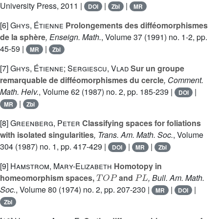
University Press, 2011 |
|
|
DOI
Zbl
MR
[6]
Ghys, Étienne
Prolongements des difféomorphismes
de la sphère
, Enseign. Math.
, Volume 37
(1991) no. 1-2, pp.
45-59 |
|
MR
Zbl
[7]
Ghys, Étienne; Sergiescu, Vlad
Sur un groupe
remarquable de difféomorphismes du cercle
, Comment.
Math. Helv.
, Volume 62
(1987) no. 2, pp. 185-239 |
|
DOI
|
MR
Zbl
[8]
Greenberg, Peter
Classifying spaces for foliations
with isolated singularities
, Trans. Am. Math. Soc.
, Volume
304
(1987) no. 1, pp. 417-429 |
|
|
DOI
MR
Zbl
[9]
Hamstrom, Mary-Elizabeth
Homotopy in
T
O
P
P
L
homeomorphism spaces,
and
, Bull. Am. Math.
Soc.
, Volume 80
(1974) no. 2, pp. 207-230 |
|
|
MR
DOI
Zbl