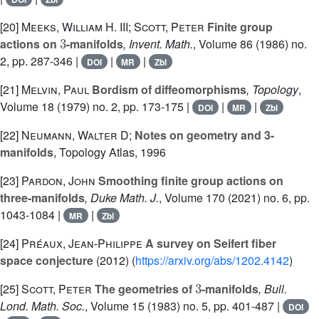
[20]
Meeks, William H. III; Scott, Peter
Finite group
3
actions on
-manifolds
, Invent. Math.
, Volume 86
(1986) no.
2, pp. 287-346 |
|
|
DOI
MR
Zbl
[21]
Melvin, Paul
Bordism of diffeomorphisms
, Topology
,
Volume 18
(1979) no. 2, pp. 173-175 |
|
|
DOI
MR
Zbl
[22]
Neumann, Walter D;
Notes on geometry and 3-
manifolds
, Topology Atlas, 1996
[23]
Pardon, John
Smoothing finite group actions on
three-manifolds
, Duke Math. J.
, Volume 170
(2021) no. 6, pp.
1043-1084 |
|
MR
Zbl
[24]
Préaux, Jean-Philippe
A survey on Seifert fiber
space conjecture
(2012) (
https://arxiv.org/abs/1202.4142
)
3
[25]
Scott, Peter
The geometries of
-manifolds
, Bull.
Lond. Math. Soc.
, Volume 15
(1983) no. 5, pp. 401-487 |
DOI