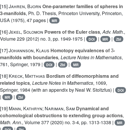
[15]
Jahren, Bjorn
One-parameter families of spheres in
3-manifolds
, Ph. D. Thesis, Princeton University, Princeton,
USA (1975), 47 pages |
MR
[16]
Jekel, Solomon
Powers of the Euler class
, Adv. Math.
,
Volume 229
(2012) no. 3, pp. 1949-1975 |
|
|
DOI
MR
Zbl
3
[17]
Johannson, Klaus
Homotopy equivalences of
-
manifolds with boundaries
, Lecture Notes in Mathematics
,
761
, Springer, 1979 |
|
|
DOI
Zbl
MR
[18]
Kreck, Matthias
Bordism of diffeomorphisms and
related topics
, Lecture Notes in Mathematics
, 1069
,
Springer, 1984 (with an appendix by Neal W. Stoltzfus) |
DOI
|
|
MR
Zbl
[19]
Mann, Kathryn; Nariman, Sam
Dynamical and
cohomological obstructions to extending group actions
,
Math. Ann.
, Volume 377
(2020) no. 3-4, pp. 1313-1338 |
MR
|
|
DOI
Zbl