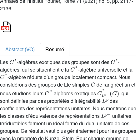
Annales de l'Institut Fourier, Tome 71 (2021) no. 5, pp. 2117-
2136
Abstract (VO)
Résumé
C
*
C
*
Les
-algèbres exotiques des groupes sont des
-
C
*
algèbres, qui se situent entre la
-algèbre universelle et la
C
*
-algèbre réduite d’un groupe localement compact. Nous
G
considérons des groupes de Lie simples
de rang réel un et
C
*
C
(
G
L
)
p
+
*
nous étudions leurs
-algèbres exotiques
, qui
L
p
sont définies par des propriétés d’intégrabilité
des
coefficients des représentations unitaires. Nous montrons que
L
p
+
les classes d’équivalence de représentations
unitaires
irréductibles forment un idéal fermé du dual unitaire de ces
groupes. Ce résultat vaut plus généralement pour les groupes
avec la propriété de Kunze–Stein. Pour chaque groupe de