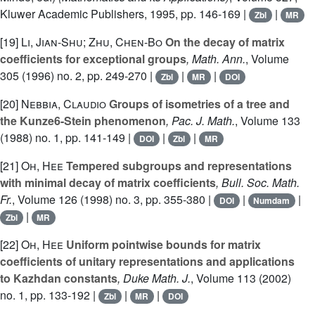
Kluwer Academic Publishers, 1995, pp. 146-169 |
|
Zbl
MR
[19]
Li, Jian-Shu; Zhu, Chen-Bo
On the decay of matrix
coefficients for exceptional groups
, Math. Ann.
, Volume
305
(1996) no. 2, pp. 249-270 |
|
|
Zbl
MR
DOI
[20]
Nebbia, Claudio
Groups of isometries of a tree and
the Kunze6-Stein phenomenon
, Pac. J. Math.
, Volume 133
(1988) no. 1, pp. 141-149 |
|
|
DOI
Zbl
MR
[21]
Oh, Hee
Tempered subgroups and representations
with minimal decay of matrix coefficients
, Bull. Soc. Math.
Fr.
, Volume 126
(1998) no. 3, pp. 355-380 |
|
|
DOI
Numdam
|
Zbl
MR
[22]
Oh, Hee
Uniform pointwise bounds for matrix
coefficients of unitary representations and applications
to Kazhdan constants
, Duke Math. J.
, Volume 113
(2002)
no. 1, pp. 133-192 |
|
|
Zbl
MR
DOI
C
*