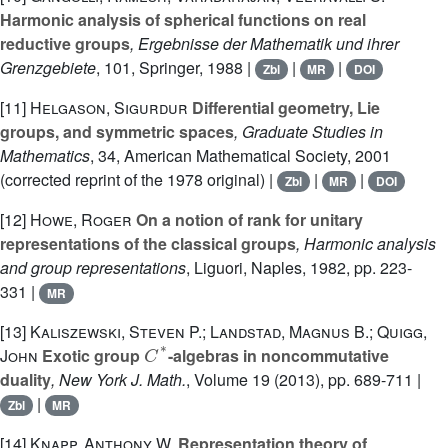
Harmonic analysis of spherical functions on real
reductive groups
, Ergebnisse der Mathematik und ihrer
Grenzgebiete
, 101
, Springer, 1988 |
|
|
Zbl
MR
DOI
[11]
Helgason, Sigurdur
Differential geometry, Lie
groups, and symmetric spaces
, Graduate Studies in
Mathematics
, 34
, American Mathematical Society, 2001
(corrected reprint of the 1978 original) |
|
|
Zbl
MR
DOI
[12]
Howe, Roger
On a notion of rank for unitary
representations of the classical groups
, Harmonic analysis
and group representations
, Liguori, Naples, 1982, pp. 223-
331 |
MR
[13]
Kaliszewski, Steven P.; Landstad, Magnus B.; Quigg,
C
*
John
Exotic group
-algebras in noncommutative
duality
, New York J. Math.
, Volume 19
(2013), pp. 689-711 |
|
Zbl
MR
[14]
Knapp, Anthony W.
Representation theory of