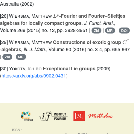
Australia (2002)
L
p
[28]
Wiersma, Matthew
-Fourier and Fourier–Stieltjes
algebras for locally compact groups
, J. Funct. Anal.
,
Volume 269
(2015) no. 12, pp. 3928-3951 |
|
|
Zbl
MR
DOI
C
*
[29]
Wiersma, Matthew
Constructions of exotic group
-algebras
, Ill. J. Math.
, Volume 60
(2016) no. 3-4, pp. 655-667
|
|
Zbl
MR
[30]
Yokota, Ichiro
Exceptional Lie groups
(2009)
(
https://arxiv.org/abs/0902.0431
)
ISSN :