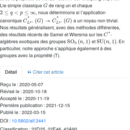
G
Lie simple classique
de rang un et chaque
2
≤
q
<
p
≤
∞
, nous déterminons si l’application
C
(
G
L
)
p
+
*
(
G
)
↠
C
L
q
+
*
canonique
a un noyau non trivial.
Nos résultats généralisent, avec des méthodes différentes,
C
*
des résultats récents de Samei et Wiersma sur les
-
SO
0
(
n
,
1
)
SU
(
n
,
1
)
algèbres exotiques des groupes
et
. En
particulier, notre approche s’applique également à des
groupes avec la propriété (T).
Détail
Citer cet article
Reçu le :
2020-05-07
Révisé le :
2020-10-18
Accepté le :
2020-11-19
Première publication :
2021-12-15
Publié le :
2022-03-15
DOI :
10.5802/aif.3441
Classification :
22D25, 22E46, 43A90