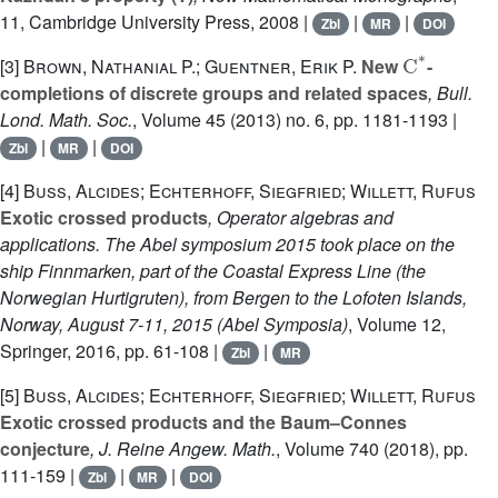
11
, Cambridge University Press, 2008 |
|
|
Zbl
MR
DOI
C
*
[3]
Brown, Nathanial P.; Guentner, Erik P.
New
-
completions of discrete groups and related spaces
, Bull.
Lond. Math. Soc.
, Volume 45
(2013) no. 6, pp. 1181-1193 |
|
|
Zbl
MR
DOI
[4]
Buss, Alcides; Echterhoff, Siegfried; Willett, Rufus
Exotic crossed products
, Operator algebras and
applications. The Abel symposium 2015 took place on the
ship Finnmarken, part of the Coastal Express Line (the
Norwegian Hurtigruten), from Bergen to the Lofoten Islands,
Norway, August 7-11, 2015
(Abel Symposia)
, Volume 12
,
Springer, 2016, pp. 61-108 |
|
Zbl
MR
[5]
Buss, Alcides; Echterhoff, Siegfried; Willett, Rufus
Exotic crossed products and the Baum–Connes
conjecture
, J. Reine Angew. Math.
, Volume 740
(2018), pp.
111-159 |
|
|
Zbl
MR
DOI