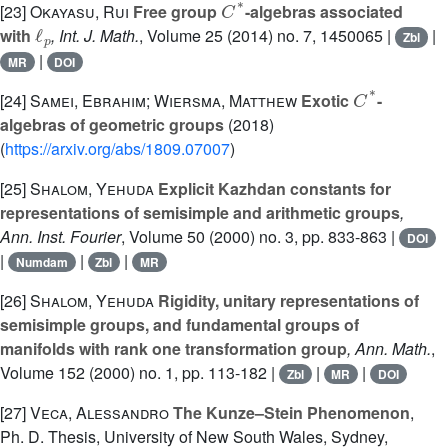
[23]
Okayasu, Rui
Free group
-algebras associated
ℓ
p
with
, Int. J. Math.
, Volume 25
(2014) no. 7, 1450065 |
|
Zbl
|
MR
DOI
C
*
[24]
Samei, Ebrahim; Wiersma, Matthew
Exotic
-
algebras of geometric groups
(2018)
(
https://arxiv.org/abs/1809.07007
)
[25]
Shalom, Yehuda
Explicit Kazhdan constants for
representations of semisimple and arithmetic groups
,
Ann. Inst. Fourier
, Volume 50
(2000) no. 3, pp. 833-863 |
DOI
|
|
|
Numdam
Zbl
MR
[26]
Shalom, Yehuda
Rigidity, unitary representations of
semisimple groups, and fundamental groups of
manifolds with rank one transformation group
, Ann. Math.
,
Volume 152
(2000) no. 1, pp. 113-182 |
|
|
Zbl
MR
DOI
[27]
Veca, Alessandro
The Kunze–Stein Phenomenon
,
Ph. D. Thesis, University of New South Wales, Sydney,