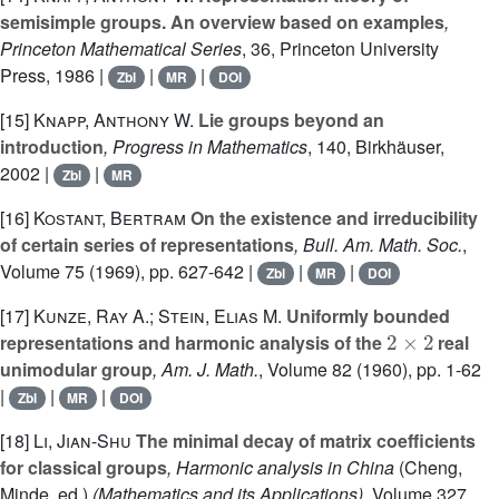
semisimple groups. An overview based on examples
,
Princeton Mathematical Series
, 36
, Princeton University
Press, 1986 |
|
|
Zbl
MR
DOI
[15]
Knapp, Anthony W.
Lie groups beyond an
introduction
, Progress in Mathematics
, 140
, Birkhäuser,
2002 |
|
Zbl
MR
[16]
Kostant, Bertram
On the existence and irreducibility
of certain series of representations
, Bull. Am. Math. Soc.
,
Volume 75
(1969), pp. 627-642 |
|
|
Zbl
MR
DOI
[17]
Kunze, Ray A.; Stein, Elias M.
Uniformly bounded
2
×
2
representations and harmonic analysis of the
real
unimodular group
, Am. J. Math.
, Volume 82
(1960), pp. 1-62
|
|
|
Zbl
MR
DOI
[18]
Li, Jian-Shu
The minimal decay of matrix coefficients
for classical groups
, Harmonic analysis in China
(Cheng,
Minde, ed.)
(Mathematics and its Applications)
, Volume 327
,