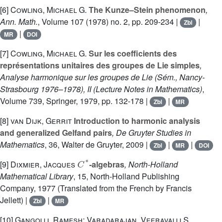
[6]
Cowling, Michael G.
The Kunze–Stein phenomenon
,
Ann. Math.
, Volume 107
(1978) no. 2, pp. 209-234 |
|
Zbl
|
MR
DOI
[7]
Cowling, Michael G.
Sur les coefficients des
représentations unitaires des groupes de Lie simples
,
Analyse harmonique sur les groupes de Lie (Sém., Nancy-
Strasbourg 1976–1978), II
(Lecture Notes in Mathematics)
,
Volume 739
, Springer, 1979, pp. 132-178 |
|
Zbl
MR
[8]
van Dijk, Gerrit
Introduction to harmonic analysis
and generalized Gelfand pairs
, De Gruyter Studies in
Mathematics
, 36
, Walter de Gruyter, 2009 |
|
|
Zbl
MR
DOI
C
*
[9]
Dixmier, Jacques
-algebras
, North-Holland
Mathematical Library
, 15
, North-Holland Publishing
Company, 1977 (Translated from the French by Francis
Jellett) |
|
Zbl
MR
[10]
Gangolli, Ramesh; Varadarajan, Veeravalli S.