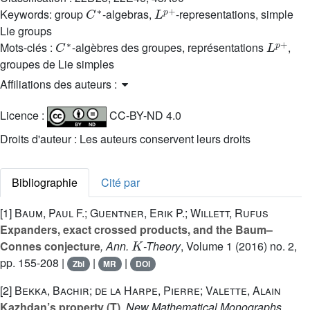
C
∗
L
p
+
Keywords:
group
-algebras,
-representations, simple
Lie groups
C
∗
L
p
+
Mots-clés :
-algèbres des groupes, représentations
,
groupes de Lie simples
Affiliations des auteurs :
Licence :
CC-BY-ND 4.0
Droits d'auteur : Les auteurs conservent leurs droits
Bibliographie
Cité par
[1]
Baum, Paul F.; Guentner, Erik P.; Willett, Rufus
Expanders, exact crossed products, and the Baum–
K
Connes conjecture
, Ann.
-Theory
, Volume 1
(2016) no. 2,
pp. 155-208 |
|
|
Zbl
MR
DOI
[2]
Bekka, Bachir; de la Harpe, Pierre; Valette, Alain
Kazhdan’s property (T)
, New Mathematical Monographs
,