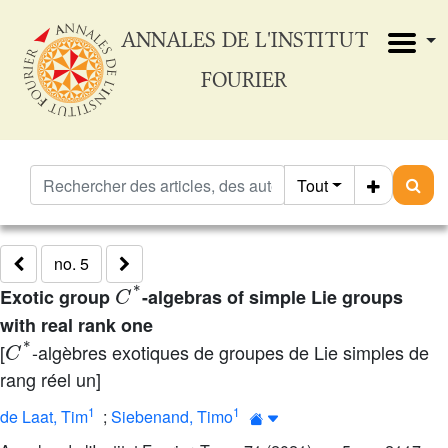
ANNALES DE L'INSTITUT
FOURIER
Tout
no. 5
C
*
Exotic group
-algebras of simple Lie groups
with real rank one
C
*
[
-algèbres exotiques de groupes de Lie simples de
rang réel un]
1
1
de Laat, Tim
;
Siebenand, Timo