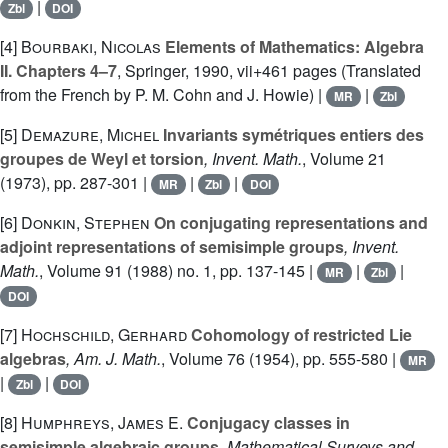
|
Zbl
DOI
[4]
Bourbaki, Nicolas
Elements of Mathematics: Algebra
II. Chapters 4–7
, Springer, 1990, vii+461 pages (Translated
from the French by P. M. Cohn and J. Howie) |
|
MR
Zbl
[5]
Demazure, Michel
Invariants symétriques entiers des
groupes de Weyl et torsion
, Invent. Math.
, Volume 21
(1973), pp. 287-301 |
|
|
MR
Zbl
DOI
[6]
Donkin, Stephen
On conjugating representations and
adjoint representations of semisimple groups
, Invent.
Math.
, Volume 91
(1988) no. 1, pp. 137-145 |
|
|
MR
Zbl
DOI
[7]
Hochschild, Gerhard
Cohomology of restricted Lie
algebras
, Am. J. Math.
, Volume 76
(1954), pp. 555-580 |
MR
|
|
Zbl
DOI
[8]
Humphreys, James E.
Conjugacy classes in
semisimple algebraic groups
, Mathematical Surveys and