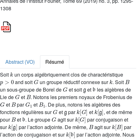
Annales de l'Institut Fourier, Tome 69 (2019) no. 3, pp. 1295-
1308
Abstract (VO)
Résumé
k
Soit
un corps algébriquement clos de charactéristique
p
>
0
G
k
B
and soit
un groupe réductif connexe sur
. Soit
G
𝔤
𝔟
un sous-groupe de Borel de
et soit
et
les algèbres de
G
B
Lie de
et
. Notons les premiers noyaux de Frobenius de
G
B
G
1
B
1
et
par
et
. De plus, notons les algèbres des
G
𝔤
k
[
G
]
k
[
𝔤
]
fonctions régulières sur
et
par
et
, et de même
B
𝔟
G
k
[
G
]
pour
et
. Le groupe
agit sur
par conjugaison et
k
[
𝔤
]
B
k
[
B
]
sur
par l’action adjointe. De même,
agit sur
par
k
[
𝔟
]
l’action de conjugaison et sur
par l’action adjointe. Nous