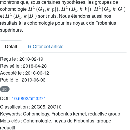
montrons que, sous certaines hypothèses, les groupes de
H
1
(
G
1
,
k
[
𝔤
]
)
H
1
(
B
1
,
k
[
𝔟
]
)
H
1
(
G
1
,
k
[
G
]
)
cohomologie
,
,
H
1
(
B
1
,
k
[
B
]
)
et
sont nuls. Nous étendons aussi nos
résultats à la cohomologie pour les noyaux de Frobenius
supérieurs.
Détail
Citer cet article
Reçu le :
2018-02-19
Révisé le :
2018-04-28
Accepté le :
2018-06-12
Publié le :
2019-06-03
Zbl
DOI :
10.5802/aif.3271
Classification :
20G05, 20G10
Keywords:
Cohomology, Frobenius kernel, reductive group
Mots-clés :
Cohomologie, noyau de Frobenius, groupe
réductif