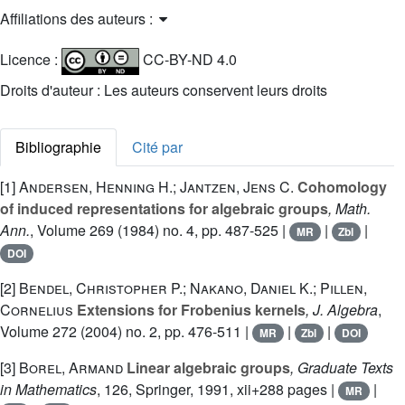
Affiliations des auteurs :
Licence :
CC-BY-ND 4.0
Droits d'auteur : Les auteurs conservent leurs droits
Bibliographie
Cité par
[1]
Andersen, Henning H.; Jantzen, Jens C.
Cohomology
of induced representations for algebraic groups
, Math.
Ann.
, Volume 269
(1984) no. 4, pp. 487-525 |
|
|
MR
Zbl
DOI
[2]
Bendel, Christopher P.; Nakano, Daniel K.; Pillen,
Cornelius
Extensions for Frobenius kernels
, J. Algebra
,
Volume 272
(2004) no. 2, pp. 476-511 |
|
|
MR
Zbl
DOI
[3]
Borel, Armand
Linear algebraic groups
, Graduate Texts
in Mathematics
, 126
, Springer, 1991, xii+288 pages |
|
MR