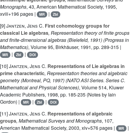
Monographs
, 43
, American Mathematical Society, 1995,
xviii+196 pages |
|
MR
Zbl
[9]
Jantzen, Jens C.
First cohomology groups for
classical Lie algebras
, Representation theory of finite groups
and finite-dimensional algebras (Bielefeld, 1991)
(Progress in
Mathematics)
, Volume 95
, Birkhäuser, 1991, pp. 289-315 |
|
|
MR
Zbl
DOI
[10]
Jantzen, Jens C.
Representations of Lie algebras in
prime characteristic
, Representation theories and algebraic
geometry (Montreal, PQ, 1997)
(NATO ASI Series. Series C.
Mathematical and Physical Sciences)
, Volume 514
, Kluwer
Academic Publishers, 1998, pp. 185-235 (Notes by Iain
Gordon) |
|
|
MR
Zbl
DOI
[11]
Jantzen, Jens C.
Representations of algebraic
groups
, Mathematical Surveys and Monographs
, 107
,
American Mathematical Society, 2003, xiv+576 pages |
|
MR