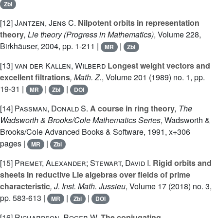
Zbl
[12]
Jantzen, Jens C.
Nilpotent orbits in representation
theory
, Lie theory
(Progress in Mathematics)
, Volume 228
,
Birkhäuser, 2004, pp. 1-211 |
|
MR
Zbl
[13]
van der Kallen, Wilberd
Longest weight vectors and
excellent filtrations
, Math. Z.
, Volume 201
(1989) no. 1, pp.
19-31 |
|
|
MR
Zbl
DOI
[14]
Passman, Donald S.
A course in ring theory
, The
Wadsworth & Brooks/Cole Mathematics Series
, Wadsworth &
Brooks/Cole Advanced Books & Software, 1991, x+306
pages |
|
MR
Zbl
[15]
Premet, Alexander; Stewart, David I.
Rigid orbits and
sheets in reductive Lie algebras over fields of prime
characteristic
, J. Inst. Math. Jussieu
, Volume 17
(2018) no. 3,
pp. 583-613 |
|
|
MR
Zbl
DOI
[16]
Richardson, Roger W.
The conjugating