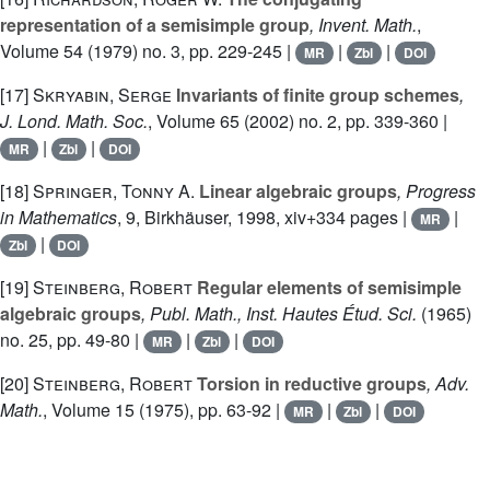
representation of a semisimple group
, Invent. Math.
,
Volume 54
(1979) no. 3, pp. 229-245 |
|
|
MR
Zbl
DOI
[17]
Skryabin, Serge
Invariants of finite group schemes
,
J. Lond. Math. Soc.
, Volume 65
(2002) no. 2, pp. 339-360 |
|
|
MR
Zbl
DOI
[18]
Springer, Tonny A.
Linear algebraic groups
, Progress
in Mathematics
, 9
, Birkhäuser, 1998, xiv+334 pages |
|
MR
|
Zbl
DOI
[19]
Steinberg, Robert
Regular elements of semisimple
algebraic groups
, Publ. Math., Inst. Hautes Étud. Sci.
(1965)
no. 25, pp. 49-80 |
|
|
MR
Zbl
DOI
[20]
Steinberg, Robert
Torsion in reductive groups
, Adv.
Math.
, Volume 15
(1975), pp. 63-92 |
|
|
MR
Zbl
DOI