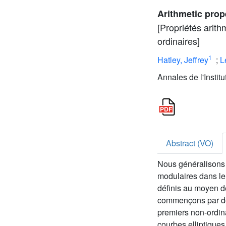
Arithmetic prop
[Propriétés arit
ordinaires]
1
Hatley, Jeffrey
;
L
Annales de l'Instit
Abstract (VO)
Nous généralisons 
modulaires dans le
définis au moyen d
commençons par don
premiers non-ordin
courbes elliptiques