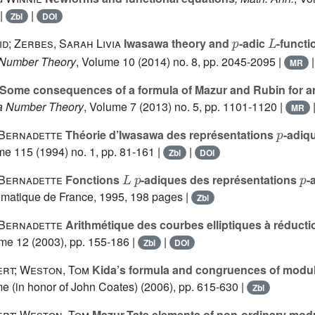
|
|
Zbl
DOI
p
L
id; Zerbes, Sarah Livia
Iwasawa theory and
-adic
-funct
J. Number Theory
, Volume 10
(2014) no. 8, pp. 2045-2095 |
MR
Some consequences of a formula of Mazur and Rubin for ari
ra Number Theory
, Volume 7
(2013) no. 5, pp. 1101-1120 |
MR
p
 Bernadette
Théorie d’Iwasawa des représentations
-adiq
ume 115
(1994) no. 1, pp. 81-161 |
|
Zbl
DOI
L
p
p
 Bernadette
Fonctions
-adiques des représentations
-
ématique de France, 1995, 198 pages |
Zbl
 Bernadette
Arithmétique des courbes elliptiques à réducti
ume 12
(2003), pp. 155-186 |
|
Zbl
DOI
ert; Weston, Tom
Kida’s formula and congruences of modul
e (in honor of John Coates)
(2006), pp. 615-630 |
Zbl
ert; Weston, Tom
Mazur-Tate elements of non-ordinary mod