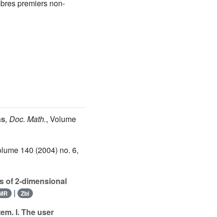
bres premiers non-
as
, Doc. Math.
, Volume
olume 140
(2004) no. 6,
s of 2-dimensional
|
MR
Zbl
m. I. The user