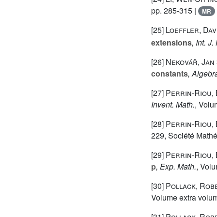
pp. 285-315 |
MR
[25]
Loeffler, Dav
extensions
, Int. 
[26]
Nekovář, Jan
constants
, Algeb
[27]
Perrin-Riou,
Invent. Math.
, Vol
[28]
Perrin-Riou,
229
, Société Math
[29]
Perrin-Riou,
p
, Exp. Math.
, Vol
[30]
Pollack, Rob
Volume extra volum
[31]
Pollack, Rob