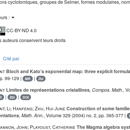
ons cyclotomiques, groupes de Selmer, formes modulaires, nom
eurs :
CC-BY-ND 4.0
es auteurs conservent leurs droits
Cité par
nt
Bloch and Kato’s exponential map: three explicit formul
p. 99-129 |
|
MR
Zbl
nt
Limites de représentations cristallines
, Compos. Math.
, V
|
|
R
Zbl
DOI
t; Li, Hanfeng; Zhu, Hui June
Construction of some familie
entations
, Math. Ann.
, Volume 329
(2004) no. 2, pp. 365-377 |
annon, John; Playoust, Catherine
The Magma algebra syste