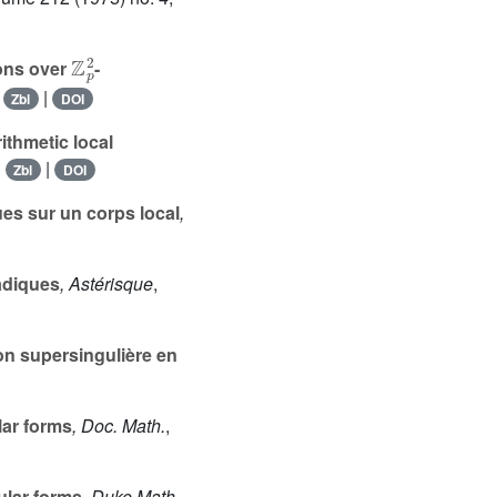
ℤ
p
2
ions over
-
|
|
Zbl
DOI
thmetic local
|
|
Zbl
DOI
ues sur un corps local
,
adiques
, Astérisque
,
on supersingulière en
ar forms
, Doc. Math.
,
ular forms
, Duke Math.