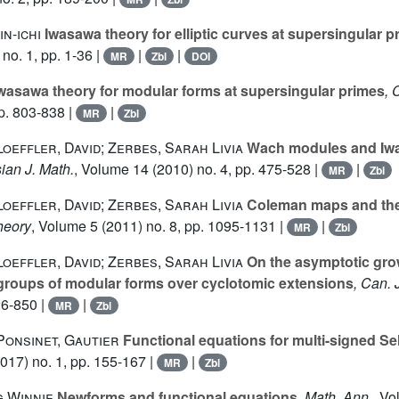
in-ichi
Iwasawa theory for elliptic curves at supersingular p
no. 1, pp. 1-36 |
|
|
MR
Zbl
DOI
wasawa theory for modular forms at supersingular primes
, 
p. 803-838 |
|
MR
Zbl
 Loeffler, David; Zerbes, Sarah Livia
Wach modules and Iwa
sian J. Math.
, Volume 14
(2010) no. 4, pp. 475-528 |
|
MR
Zbl
 Loeffler, David; Zerbes, Sarah Livia
Coleman maps and th
heory
, Volume 5
(2011) no. 8, pp. 1095-1131 |
|
MR
Zbl
 Loeffler, David; Zerbes, Sarah Livia
On the asymptotic gro
groups of modular forms over cyclotomic extensions
, Can. 
26-850 |
|
MR
Zbl
 Ponsinet, Gautier
Functional equations for multi-signed S
017) no. 1, pp. 155-167 |
|
MR
Zbl
g Winnie
Newforms and functional equations
, Math. Ann.
, V