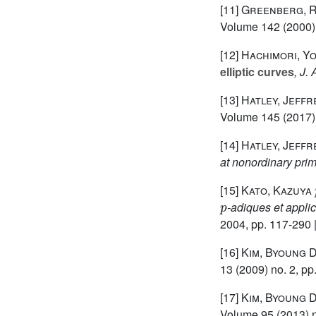
[11]
Greenberg, Ra
Volume 142
(2000) 
[12]
Hachimori, Y
elliptic curves
, J.
[13]
Hatley, Jeffr
Volume 145
(2017)
[14]
Hatley, Jeffr
at nonordinary pri
[15]
Kato, Kazuya
p
-adiques et applic
2004, pp. 117-290 
[16]
Kim, Byoung 
13
(2009) no. 2, pp
[17]
Kim, Byoung 
Volume 95
(2013) n