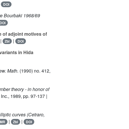
|
DOI
re Bourbaki 1968/69
DOI
f adjoint motives of
|
|
Zbl
DOI
variants in Hida
ew. Math.
(1990) no. 412,
mber theory - in honor of
Inc., 1989, pp. 97-137 |
lliptic curves (Cetraro,
|
|
MR
Zbl
DOI