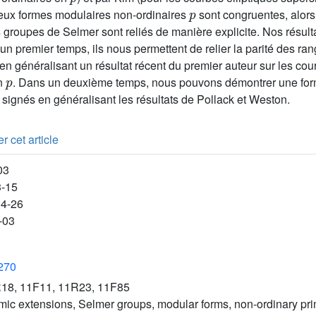
p
eux formes modulaires non-ordinaires
sont congruentes, alors 
groupes de Selmer sont reliés de manière explicite. Nos résulta
un premier temps, ils nous permettent de relier la parité des ran
n généralisant un résultat récent du premier auteur sur les cour
p
en
. Dans un deuxième temps, nous pouvons démontrer une form
signés en généralisant les résultats de Pollack et Weston.
r cet article
03
3-15
04-26
-03
3270
18, 11F11, 11R23, 11F85
mic extensions, Selmer groups, modular forms, non-ordinary pr