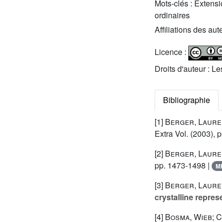
Mots-clés :
Extensi
ordinaires
Affiliations des aut
Licence :
Droits d'auteur : L
Bibliographie
[1]
Berger, Laure
Extra Vol.
(2003), p
[2]
Berger, Laure
pp. 1473-1498 |
M
[3]
Berger, Lauren
crystalline repres
[4]
Bosma, Wieb; C