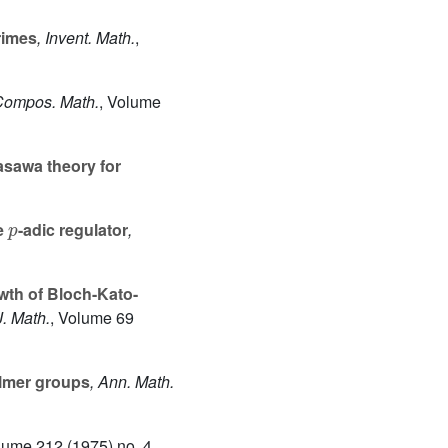
rimes
, Invent. Math.
,
Compos. Math.
, Volume
sawa theory for
p
e
-adic regulator
,
wth of Bloch-Kato-
J. Math.
, Volume 69
elmer groups
, Ann. Math.
olume 212
(1975) no. 4,