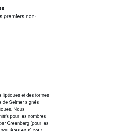
es
s premiers non-
lliptiques et des formes
es de Selmer signés
miques. Nous
itifs pour les nombres
par Greenberg (pour les
p
singulières en
) pour