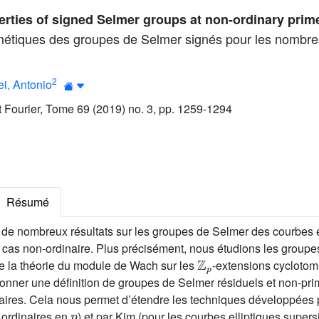
erties of signed Selmer groups at non-ordinary prim
hmétiques des groupes de Selmer signés pour les nombre
2
ei, Antonio
ut Fourier, Tome 69 (2019) no. 3, pp. 1259-1294
Résumé
de nombreux résultats sur les groupes de Selmer des courbes e
 cas non-ordinaire. Plus précisément, nous étudions les group
ℤ
p
e la théorie du module de Wach sur les
-extensions cycloto
ner une définition de groupes de Selmer résiduels et non-prim
aires. Cela nous permet d’étendre les techniques développées 
p
 ordinaires en
) et par Kim (pour les courbes elliptiques super