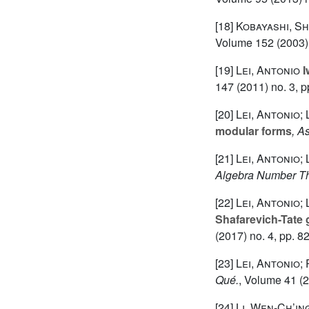
[18]
Kobayashi, Sh
Volume 152
(2003) 
[19]
Lei, Antonio
I
147
(2011) no. 3, p
[20]
Lei, Antonio;
modular forms
, A
[21]
Lei, Antonio;
Algebra Number T
[22]
Lei, Antonio;
Shafarevich-Tate 
(2017) no. 4, pp. 8
[23]
Lei, Antonio;
Qué.
, Volume 41
(2
[24]
Li, Wen-Ch’in