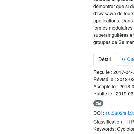
démontrer que si d
d’Iwasawa de leurs 
applications. Dans 
formes modulaires e
supersingulières 
groupes de Selmer 
Détail
Cite
Reçu le :
2017-04-
Révisé le :
2018-0
Accepté le :
2018-
Publié le :
2019-06
Zbl
DOI :
10.5802/aif.
Classification :
11R
Keywords:
Cycloto