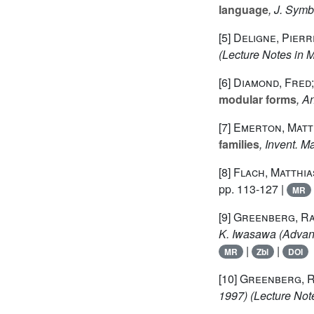
language
, J. Sym
[5]
Deligne, Pierr
(Lecture Notes in 
[6]
Diamond, Fred;
modular forms
, A
[7]
Emerton, Matt
families
, Invent. M
[8]
Flach, Matthia
pp. 113-127 |
MR
[9]
Greenberg, R
K. Iwasawa
(Advanc
|
|
MR
Zbl
DOI
[10]
Greenberg, 
1997)
(Lecture Not