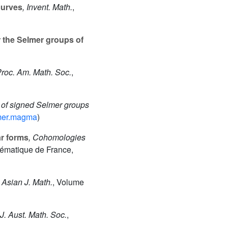
curves
, Invent. Math.
,
 the Selmer groups of
Proc. Am. Math. Soc.
,
s of signed Selmer groups
lmer.magma
)
ar forms
, Cohomologies
hématique de France,
, Asian J. Math.
, Volume
 J. Aust. Math. Soc.
,