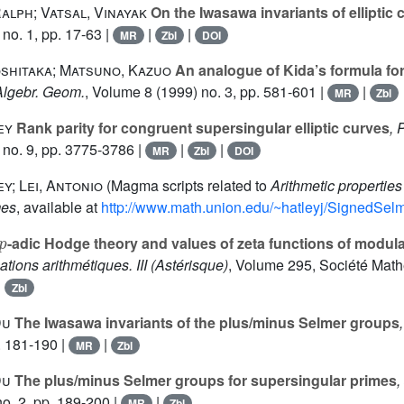
lph; Vatsal, Vinayak
On the Iwasawa invariants of elliptic 
no. 1, pp. 17-63 |
|
|
MR
Zbl
DOI
oshitaka; Matsuno, Kazuo
An analogue of Kida’s formula for
 Algebr. Geom.
, Volume 8
(1999) no. 3, pp. 581-601 |
|
MR
Zbl
ey
Rank parity for congruent supersingular elliptic curves
, 
 no. 9, pp. 3775-3786 |
|
|
MR
Zbl
DOI
ey; Lei, Antonio
(Magma scripts related to
Arithmetic propertie
mes
, available at
http://www.math.union.edu/~hatleyj/SignedSe
p
-adic Hodge theory and values of zeta functions of modul
ations arithmétiques. III
(Astérisque)
, Volume 295
, Société Mat
|
Zbl
Du
The Iwasawa invariants of the plus/minus Selmer groups
. 181-190 |
|
MR
Zbl
Du
The plus/minus Selmer groups for supersingular primes
,
o. 2, pp. 189-200 |
|
MR
Zbl