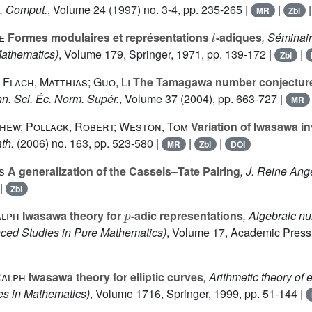
b. Comput.
, Volume 24
(1997) no. 3-4, pp. 235-265 |
|
MR
Zbl
l
e
Formes modulaires et représentations
-adiques
, Séminai
Mathematics)
, Volume 179
, Springer, 1971, pp. 139-172 |
|
Zbl
 Flach, Matthias; Guo, Li
The Tamagawa number conjecture o
nn. Sci. Éc. Norm. Supér.
, Volume 37
(2004), pp. 663-727 |
MR
hew; Pollack, Robert; Weston, Tom
Variation of Iwasawa in
ath.
(2006) no. 163, pp. 523-580 |
|
|
MR
Zbl
DOI
s
A generalization of the Cassels–Tate Pairing
, J. Reine Ang
|
Zbl
p
alph
Iwasawa theory for
-adic representations
, Algebraic nu
ed Studies in Pure Mathematics)
, Volume 17
, Academic Press 
Ralph
Iwasawa theory for elliptic curves
, Arithmetic theory of e
es in Mathematics)
, Volume 1716
, Springer, 1999, pp. 51-144 |