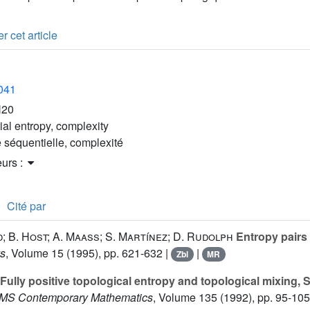
r cet article
2041
H20
ial entropy, complexity
e séquentielle, complexité
eurs :
Cité par
; B. Host; A. Maass; S. Martínez; D. Rudolph
Entropy pairs
s
, Volume 15
(1995), pp. 621-632 |
|
Zbl
MR
Fully positive topological entropy and topological mixing
AMS Contemporary Mathematics
, Volume 135
(1992), pp. 95-105