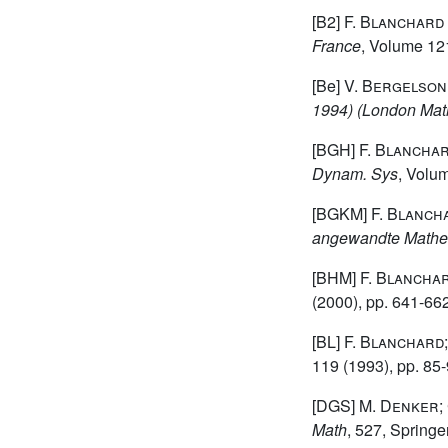
[B2]
F. Blanchard
France
, Volume 12
[Be]
V. Bergelson
1994)
(London Math
[BGH]
F. Blanchar
Dynam. Sys
, Volu
[BGKM]
F. Blanch
angewandte Mathe
[BHM]
F. Blanchar
(2000), pp. 641-66
[BL]
F. Blanchard;
119
(1993), pp. 85
[DGS]
M. Denker;
Math
, 527
, Springe