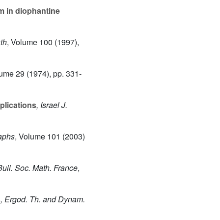
m in diophantine
ath
, Volume 100
(1997),
lume 29
(1974), pp. 331-
plications
, Israel J.
aphs
, Volume 101
(2003)
Bull. Soc. Math. France
,
s
, Ergod. Th. and Dynam.