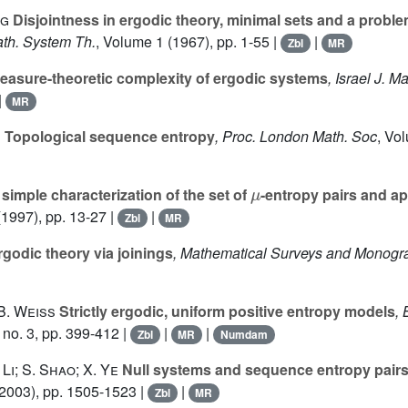
rg
Disjointness in ergodic theory, minimal sets and a proble
ath. System Th.
, Volume 1
(1967), pp. 1-55 |
|
Zbl
MR
asure-theoretic complexity of ergodic systems
, Israel J. M
|
MR
n
Topological sequence entropy
, Proc. London Math. Soc
, Vo
μ
simple characterization of the set of
-entropy pairs and ap
1997), pp. 13-27 |
|
Zbl
MR
godic theory via joinings
, Mathematical Surveys and Monogr
B. Weiss
Strictly ergodic, uniform positive entropy models
, 
no. 3, pp. 399-412 |
|
|
Zbl
MR
Numdam
Li; S. Shao; X. Ye
Null systems and sequence entropy pair
2003), pp. 1505-1523 |
|
Zbl
MR