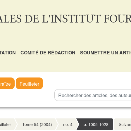
LES DE L'INSTITUT FOUR
TATION
COMITÉ DE RÉDACTION
SOUMETTRE UN ART
raître
Feuilleter
illeter
Tome 54 (2004)
no. 4
p. 1005-1028
Suivan