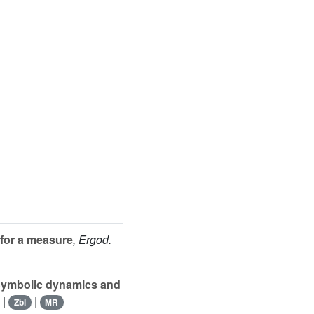
 for a measure
, Ergod.
, Symbolic dynamics and
 |
|
Zbl
MR