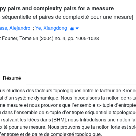
y pairs and complexity pairs for a measure
e séquentielle et paires de complexité pour une mesure]
ss, Alejandro
;
Ye, Xiangdong
ut Fourier, Tome 54 (2004) no. 4, pp. 1005-1028
Résumé
ous étudions des facteurs topologiques entre le facteur de Kronec
n
l d’un système dynamique. Nous introduisons la notion de
-t
n
 une mesure et nous prouvons que l’ensemble
- tuple d’entropi
n
u dans l’ensemble de
-tuple d’entropie séquentielle topologiqu
n suivant les idées dans [BHM], nous introduisons une notion fai
xité pour une mesure. Nous prouvons que la notion forte est str
d’entropie et de paire de complexité topologique.