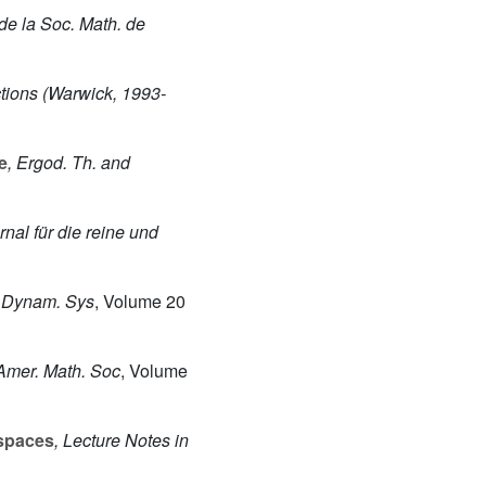
. de la Soc. Math. de
tions (Warwick, 1993-
e
, Ergod. Th. and
rnal für die reine und
d Dynam. Sys
, Volume 20
 Amer. Math. Soc
, Volume
spaces
, Lecture Notes in