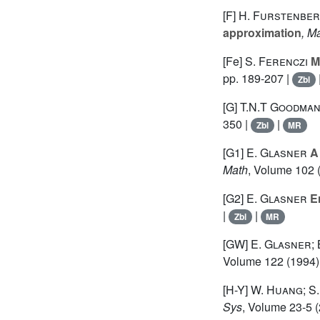
[F]
H. Furstenbe
approximation
, M
[Fe]
S. Ferenczi
Me
pp. 189-207 |
Zbl
[G]
T.N.T Goodma
350 |
|
Zbl
MR
[G1]
E. Glasner
A 
Math
, Volume 102
(
[G2]
E. Glasner
Er
|
|
Zbl
MR
[GW]
E. Glasner; 
Volume 122
(1994) 
[H-Y]
W. Huang; S. 
Sys
, Volume 23-5
(