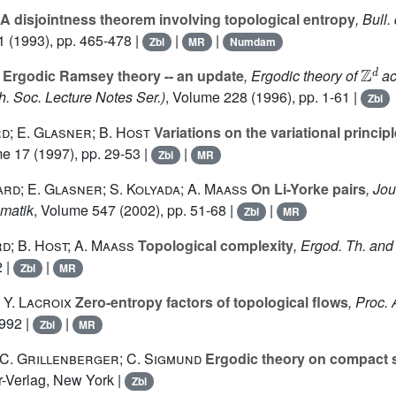
A disjointness theorem involving topological entropy
, Bull
1
(1993), pp. 465-478 |
|
|
Zbl
MR
Numdam
ℤ
d
Ergodic Ramsey theory -- an update
, Ergodic theory of
ac
. Soc. Lecture Notes Ser.)
, Volume 228
(1996), pp. 1-61 |
Zbl
d; E. Glasner; B. Host
Variations on the variational principl
me 17
(1997), pp. 29-53 |
|
Zbl
MR
ard; E. Glasner; S. Kolyada; A. Maass
On Li-Yorke pairs
, Jou
matik
, Volume 547
(2002), pp. 51-68 |
|
Zbl
MR
d; B. Host; A. Maass
Topological complexity
, Ergod. Th. an
2 |
|
Zbl
MR
 Y. Lacroix
Zero-entropy factors of topological flows
, Proc.
-992 |
|
Zbl
MR
 C. Grillenberger; C. Sigmund
Ergodic theory on compact 
r-Verlag, New York |
Zbl