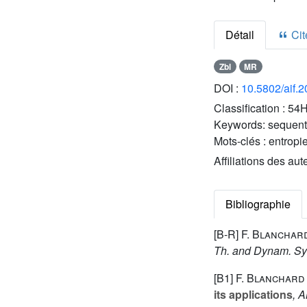
Détail
Cite
Zbl
MR
DOI :
10.5802/aif.
Classification :
54
Keywords:
sequent
Mots-clés :
entropi
Affiliations des aut
Bibliographie
[B-R]
F. Blanchard
Th. and Dynam. Sy
[B1]
F. Blanchard
its applications
, 