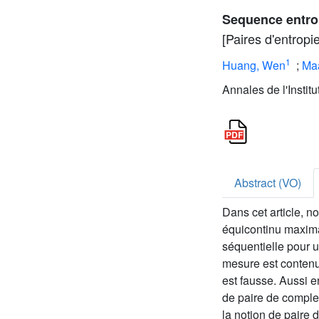
Sequence entrop
[Paires d'entropi
1
Huang, Wen
;
Maa
Annales de l'Instit
Abstract (VO)
Dans cet article, n
équicontinu maxima
séquentielle pour
mesure est conten
est fausse. Aussi e
de paire de comple
la notion de paire 