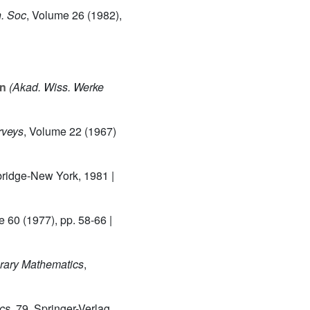
h. Soc
, Volume 26
(1982),
en
(Akad. Wiss. Werke
rveys
, Volume 22
(1967)
ridge-New York, 1981 |
e 60
(1977), pp. 58-66 |
ary Mathematics
,
ics
, 79
, Springer-Verlag,