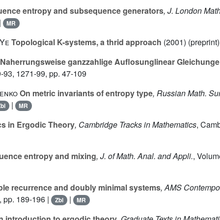
ence entropy and subsequence generators
, J. London Mat
|
MR
 Ye
Topological K-systems, a thrid approach
(2001) (preprint)
Naherrungsweise ganzzahlige Auflosunglinear Gleichung
-93, 1271-99
, pp. 47-109
renko
On metric invariants of entropy type
, Russian Math. Su
|
bl
MR
s in Ergodic Theory
, Cambridge Tracks in Mathematics
, Camb
ence entropy and mixing
, J. of Math. Anal. and Appli.
, Volum
ple recurrence and doubly minimal systems
, AMS Contempor
, pp. 189-196 |
|
Zbl
MR
 introduction to ergodic theory
, Graduate Texts in Mathemat