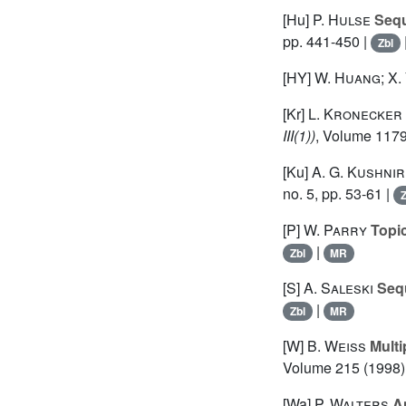
[Hu]
P. Hulse
Sequ
pp. 441-450 |
Zbl
[HY]
W. Huang; X.
[Kr]
L. Kronecker
III(1))
, Volume 1179
[Ku]
A. G. Kushni
no. 5, pp. 53-61 |
Z
[P]
W. Parry
Topic
|
Zbl
MR
[S]
A. Saleski
Sequ
|
Zbl
MR
[W]
B. Weiss
Multi
Volume 215
(1998)
[Wa]
P. Walters
An