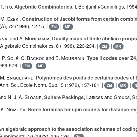
d
T. Ito
,
Algebraic Combinatorics
, I, Benjamin/Cummings, 1984
d
M. Ozeki
,
Construction of Jacobi forms from certain combin
A), 72 (1996), 12-15. |
|
Zbl
MR
nnai
and
A. Munemasa
,
Duality maps of finite abelian groups
. Algebraic Combinatorics, 8 (1998), 223-234. |
|
Zbl
MR
,
P. Solé
,
C. Bachoc
and
B. Mourrain
,
Type II codes over Z4
 969-976. |
|
Zbl
MR
M. Enguehard
,
Polynômes des poids de certains codes et f
 Ann. Sci. Ecole Norm. Sup., 5 (1972), 157-181. |
|
|
Zbl
MR
and
N. J. A. Sloane
,
Sphere Packings
, Lattices and Groups, S
d
K. Nomura
,
Some formulas for spin models for distance-reg
n algebraic approach to the association schemes of codin
upplments, 10 (1973), 125-136. |
Zbl