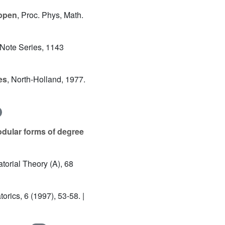
uppen
, Proc. Phys, Math.
 Note Series, 1143
es
, North-Holland, 1977.
odular forms of degree
atorial Theory (A), 68
orics, 6 (1997), 53-58. |