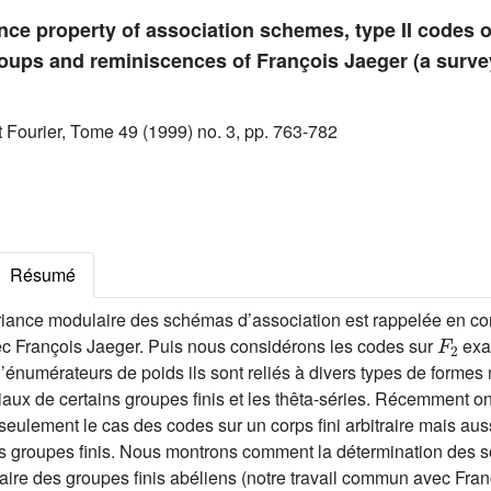
nce property of association schemes, type II codes ov
groups and reminiscences of François Jaeger (a surve
ut Fourier, Tome 49 (1999) no. 3, pp. 763-782
Résumé
ariance modulaire des schémas d’association est rappelée en c
F
2
c François Jaeger. Puis nous considérons les codes sur
exa
d’énumérateurs de poids ils sont reliés à divers types de formes
aux de certains groupes finis et les thêta-séries. Récemment on
eulement le cas des codes sur un corps fini arbitraire mais aus
s groupes finis. Nous montrons comment la détermination des so
ire des groupes finis abéliens (notre travail commun avec Franç