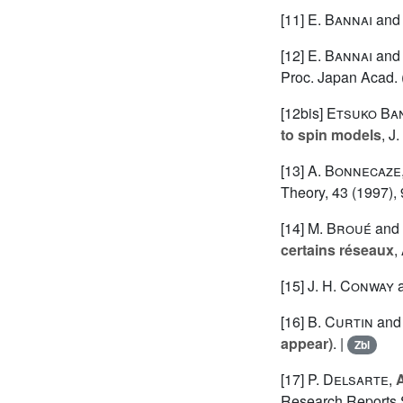
[11]
E. Bannai
an
[12]
E. Bannai
an
Proc. Japan Acad. (
[12bis]
Etsuko Ba
to spin models
, J
[13]
A. Bonnecaze
Theory, 43 (1997),
[14]
M. Broué
and
certains réseaux
,
[15]
J. H. Conway
[16]
B. Curtin
an
appear)
. |
Zbl
[17]
P. Delsarte
,
A
Research Reports S