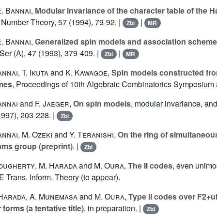
. Bannai
,
Modular invariance of the character table of the
. Number Theory, 57 (1994), 79-92. |
|
Zbl
MR
. Bannai
,
Generalized spin models and association schem
Ser (A), 47 (1993), 379-409. |
|
Zbl
MR
annai
,
T. Ikuta
and
K. Kawagoe
,
Spin models constructed f
mes
, Proceedings of 10th Algebraic Combinatorics Symposium a
annai
and
F. Jaeger
,
On spin models
, modular invariance, and 
1997), 203-228. |
Zbl
annai
,
M. Ozeki
and
Y. Teranishi
,
On the ring of simultaneous
ms group (preprint)
. |
Zbl
Dougherty
,
M. Harada
and
M. Oura
,
The II codes
, even unimod
EE Trans. Inform. Theory (to appear).
 Harada
,
A. Munemasa
and
M. Oura
,
Type II codes over F2+u
forms (a tentative title)
, in preparation. |
Zbl