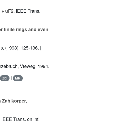
2 + uF2
, IEEE Trans.
r finite rings and even
s, (1993), 125-136. |
Hirzebruch, Vieweg, 1994.
|
Zbl
MR
 Zahlkorper
,
, IEEE Trans. on Inf.