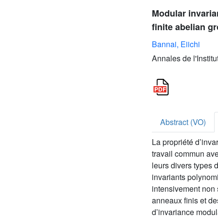
Modular invaria
finite abelian 
Bannai, Eiichi
Annales de l'Instit
Abstract (VO)
La propriété d’inv
travail commun ave
leurs divers types 
invariants polynomi
intensivement non s
anneaux finis et de
d’invariance modula