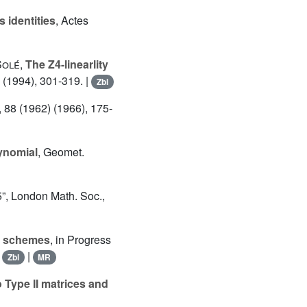
 identities
, Actes
Solé
,
The Z4-linearlity
 (1994), 301-319. |
Zbl
84, 88 (1962) (1966), 175-
ynomial
, Geomet.
5”, London Math. Soc.,
on schemes
, in Progress
|
|
Zbl
MR
 Type II matrices and