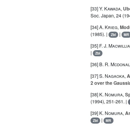
[33]
Y. Kawada
,
Ub
Soc. Japan, 24 (19
[34]
A. Krieg
,
Modu
(1985). |
|
Zbl
MR
[35]
F. J. Macwilli
|
Zbl
[36]
B. R. Mcdona
[37]
S. Nagaoka
,
A
2 over the Gaussia
[38]
K. Nomura
,
Sp
(1994), 251-261. |
[39]
K. Nomura
,
An
|
Zbl
MR