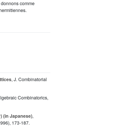
Nous donnons comme
 hermitiennes.
ttices
, J. Combinatorial
 Algebraic Combinatorics,
) (in Japanese)
,
1996), 173-187.