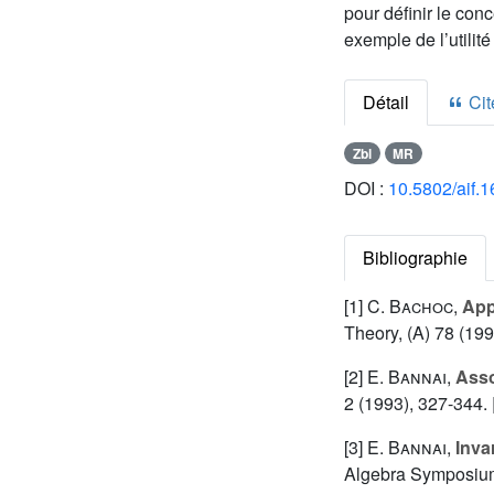
pour définir le con
exemple de l’utilit
Détail
Cite
Zbl
MR
DOI :
10.5802/aif.
Bibliographie
[1]
C. Bachoc
,
App
Theory, (A) 78 (199
[2]
E. Bannai
,
Asso
2 (1993), 327-344. 
[3]
E. Bannai
,
Inva
Algebra Symposium 