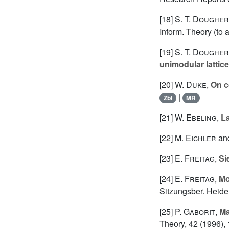
[18]
S. T. Doughe
Inform. Theory (to 
[19]
S. T. Doughe
unimodular lattic
[20]
W. Duke
,
On c
|
Zbl
MR
[21]
W. Ebeling
,
L
[22]
M. Eichler
an
[23]
E. Freitag
,
Si
[24]
E. Freitag
,
Mo
Sitzungsber. Heide
[25]
P. Gaborit
,
Ma
Theory, 42 (1996),