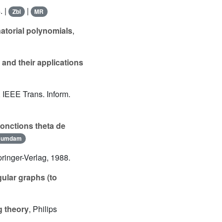
. |
|
Zbl
MR
atorial polynomials
,
 and their applications
, IEEE Trans. Inform.
onctions theta de
Numdam
pringer-Verlag, 1988.
ular graphs (to
g theory
, Philips