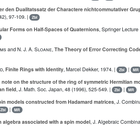
er den Dualitatssatz der Charactere nichtcommutativer Gr
42), 97-109. |
Zbl
lar Forms on Half-Spaces of Quaternions
, Springer Lecture
ams
and
N. J. A. Sloane
,
The Theory of Error Correcting Cod
ld
,
Finite Rings with Identity
, Marcel Dekker, 1974. |
|
Zbl
MR
 note on the structure of the ring of symmetric Hermitian m
n field
, J. Math. Soc. Japan, 48 (1996), 525-549. |
|
Zbl
MR
in models constructed from Hadamard matrices
, J. Combin
|
Zbl
MR
 algebra associated with a spin model
, J. Algebraic Combinat