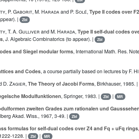
rty
,
P. Gaborit
,
M. Harada
and
P. Solé
,
Type II codes over F
appear). |
Zbl
rty
,
T. A. Gulliver
and
M. Harada
,
Type II self-dual codes ove
es
, J. Algebraic Combinatorics (to appear). |
Zbl
odes and Siegel modular forms
, International Math. Res. Note
attices and Codes
, a course partially based on lectures by F. 
d
D. Zagier
,
The Theory of Jacobi Forms
, Birkhauser, 1985. |
egelsche Modulfunktionen
, Springer, 1983. |
|
Zbl
MR
dulformen zweiten Grades zum rationalen und Gausssehen
lberg Akad. Wiss., 1967, 3-49. |
Zbl
ss formulas for self-dual codes over Z4 and Fq + uFq rings
 1222-1228. |
|
Zbl
MR