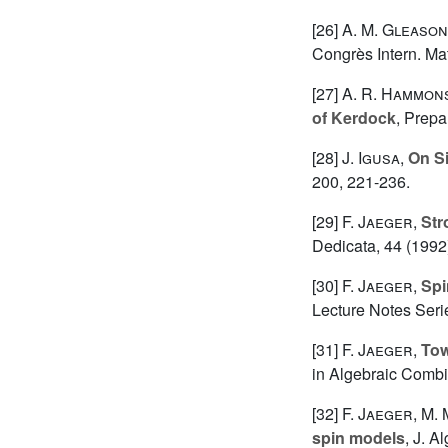
[26]
A. M. Gleason
Congrès Intern. Mat
[27]
A. R. Hammon
of Kerdock
, Prepa
[28]
J. Igusa
,
On Si
200, 221-236.
[29]
F. Jaeger
,
Str
Dedicata, 44 (1992)
[30]
F. Jaeger
,
Spi
Lecture Notes Seri
[31]
F. Jaeger
,
Tow
in Algebraic Combi
[32]
F. Jaeger
,
M. 
spin models
, J. A