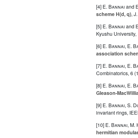
[4]
E. Bannai
and
E
scheme H(d, q)
, J
[5]
E. Bannai
and
E
Kyushu University, 
[6]
E. Bannai
,
E. B
association sche
[7]
E. Bannai
,
E. B
Combinatorics, 6 (
[8]
E. Bannai
,
E. B
Gleason-MacWillia
[9]
E. Bannai
,
S. 
invariant rings, IE
[10]
E. Bannai
,
M.
hermitian modular 