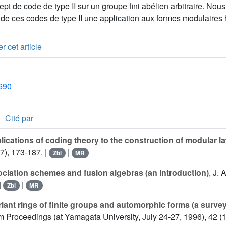
cept de code de type II sur un groupe fini abélien arbitraire. 
é de ces codes de type II une application aux formes modulaires
r cet article
1690
Cité par
lications of coding theory to the construction of modular la
7), 173-187. |
|
Zbl
MR
ciation schemes and fusion algebras (an introduction)
, J.
|
|
Zbl
MR
riant rings of finite groups and automorphic forms (a survey
Proceedings (at Yamagata University, July 24-27, 1996), 42 (