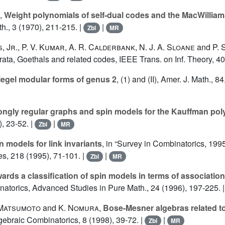
,
Weight polynomials of self-dual codes and the MacWilliams
h., 3 (1970), 211-215. |
|
Zbl
MR
s
,
Jr
.,
P. V. Kumar
,
A. R. Calderbank
,
N. J. A. Sloane
and
P. 
rata, Goethals and related codes, IEEE Trans. on Inf. Theory, 40
egel modular forms of genus 2
, (1) and (II), Amer. J. Math., 
ongly regular graphs and spin models for the Kauffman pol
, 23-52. |
|
Zbl
MR
n models for link invariants
, in “Survey in Combinatorics, 199
es, 218 (1995), 71-101. |
|
Zbl
MR
ards a classification of spin models in terms of associati
natorics, Advanced Studies in Pure Math., 24 (1996), 197-225. 
Matsumoto
and
K. Nomura
,
Bose-Mesner algebras related to
lgebraic Combinatorics, 8 (1998), 39-72. |
|
Zbl
MR