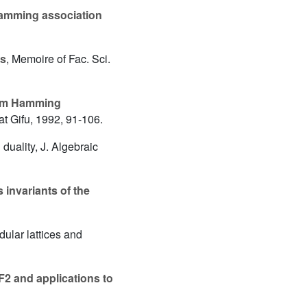
 Hamming association
es
, Memoire of Fac. Sci.
rom Hamming
t Gifu, 1992, 91-106.
duality, J. Algebraic
 invariants of the
ular lattices and
F2 and applications to