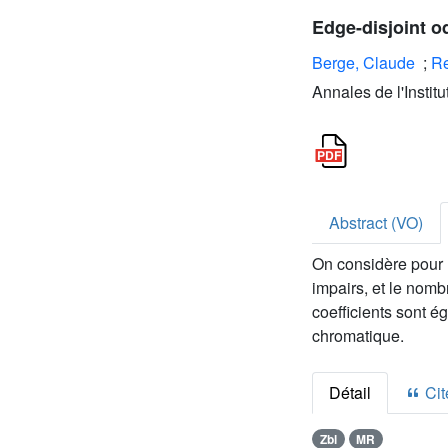
Edge-disjoint o
Berge, Claude
;
Re
Annales de l'Instit
Abstract (VO)
On considère pour u
impairs, et le nom
coefficients sont é
chromatique.
Détail
Cite
Zbl
MR