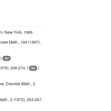
am, New York, 1989.
crete Math., 169 (1997),
 |
Zbl
1979), 268-274. |
|
Zbl
es
, Discrete Math., 2
Math., 2 (1972), 253-267.