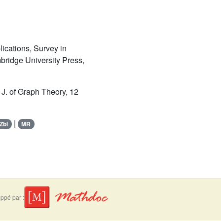
ications, Survey in
bridge University Press,
, J. of Graph Theory, 12
|
Zbl
MR
ppé par :