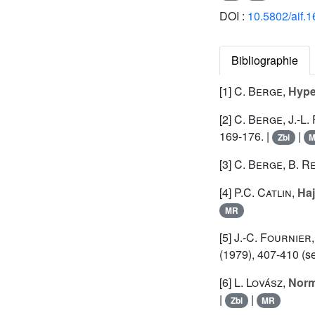
DOI :
10.5802/aif.
Bibliographie
[1]
C. Berge
,
Hype
[2]
C. Berge
,
J.-L
169-176. |
|
Zbl
[3]
C. Berge
,
B. R
[4]
P.C. Catlin
,
Haj
MR
[5]
J.-C. Fournier
(1979), 407-410 (see
[6]
L. Lovász
,
Norm
|
|
Zbl
MR