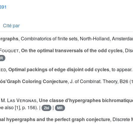
1691
Cité par
rgraphs
, Combinatorics of finite sets, North-Holland, Amsterd
. Fouquet
,
On the optimal transversals of the odd cycles
, Dis
MR
eed
,
Optimal packings of edge disjoint odd cycles
, to appear.
ós'Graph Coloring Conjecture
, J. of Combinat. Theory, B26 (
,
M. Las Vergnas
,
Une classe d'hypergraphes bichromatiqu
 also [1], p. 156). |
|
Zbl
MR
al hypergraphs and the perfect graph conjecture
, Discrete 