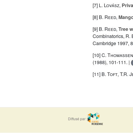
[7]
L. Lovász
,
Priv
[8]
B. Reed
,
Mango
[9]
B. Reed
,
Tree w
Combinatorics, R. 
Cambridge 1997, 8
[10]
C. Thomasse
(1988), 101-111. |
[11]
B. Toft
,
T.R. 
Diffusé par :