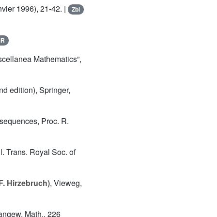
vier 1996), 21-42. |
Zbl
MR
iscellanea Mathematics”,
nd edition), Springer,
 sequences, Proc. R.
il. Trans. Royal Soc. of
F. Hirzebruch)
, Vieweg,
e angew. Math., 226