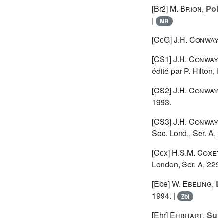
[Br2]
M. Brion
,
Pol
|
MR
[CoG]
J.H. Conwa
[CS1]
J.H. Conway
édité par P. Hilton
[CS2]
J.H. Conway
1993.
[CS3]
J.H. Conway
Soc. Lond., Ser. A,
[Cox]
H.S.M. Coxe
London, Ser. A, 22
[Ebe]
W. Ebeling
,
1994. |
Zbl
[Ehr]
Ehrhart
,
Su