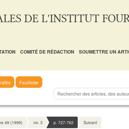
LES DE L'INSTITUT FOUR
TATION
COMITÉ DE RÉDACTION
SOUMETTRE UN ART
raître
Feuilleter
e 49 (1999)
no. 3
p. 727-762
Suivant