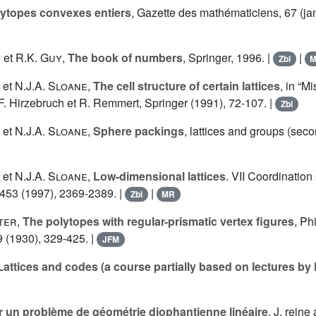
ytopes convexes entiers
, Gazette des mathématiciens, 67 (jan
y
et
R.K. Guy
,
The book of numbers
, Springer, 1996. |
|
Zbl
et
N.J.A. Sloane
,
The cell structure of certain lattices
, in “M
, F. Hirzebruch et R. Remmert, Springer (1991), 72-107. |
Zbl
et
N.J.A. Sloane
,
Sphere packings
, lattices and groups (seco
et
N.J.A. Sloane
,
Low-dimensional lattices
. VII Coordination
 453 (1997), 2369-2389. |
|
Zbl
MR
ter
,
The polytopes with regular-prismatic vertex figures
, Ph
9 (1930), 329-425. |
JFM
Lattices and codes (a course partially based on lectures by 
r un problème de géométrie diophantienne linéaire
, J. rein