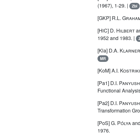
(1967), 1-29. |
Zbl
[GKP]
R.L. Graha
[HiC]
D. Hilbert
a
1952 and 1983. |
[Kla]
D.A. Klarne
MR
[KoM]
A.I. Kostrik
[Pa1]
D.I. Panyus
Functional Analysis
[Pa2]
D.I. Panyus
Transformation Gro
[PoS]
G. Pólya
an
1976.