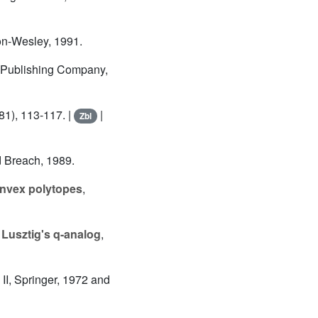
on-Wesley, 1991.
 Publishing Company,
81), 113-117. |
|
Zbl
 Breach, 1989.
convex polytopes
,
 Lusztig's q-analog
,
 II, Springer, 1972 and