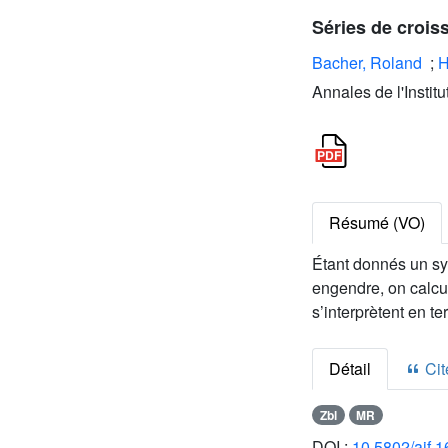
Séries de crois
Bacher, Roland
;
H
Annales de l'Instit
Résumé (VO)
Étant donnés un s
engendre, on calcu
s’interprètent en 
Détail
Cite
Zbl
MR
DOI :
10.5802/aif.