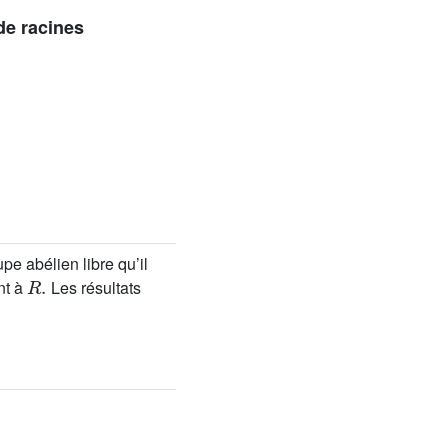
de racines
upe abélien libre qu’il
R
.
nt à
Les résultats