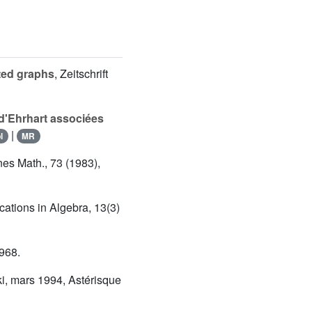
ated graphs
, Zeitschrift
 d'Ehrhart associées
|
l
MR
nes Math., 73 (1983),
ations in Algebra, 13(3)
968.
i, mars 1994, Astérisque