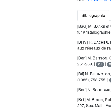
Bibliographie
[BaG]
M. Baake
et
für Kristallographi
[BHV]
R. Bacher
,
aux réseaux de ra
[Ben]
M. Benson
,
251-269. |
|
Zbl
[Bil]
N. Billington
(1985), 753-755. |
[Bou]
N. Bourbaki
[Br1]
M. Brion
,
Poi
227, Soc. Math. Fr