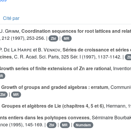
Cité par
U. Grimm
,
Coordination sequences for root lattices and rel
e, 212 (1997), 253-256. |
|
Zbl
MR
P. De La Harpe
et
B. Venkov
,
Séries de croissance et séries
cines
, C. R. Acad. Sci. Paris, 325 Sér. I (1997), 1137-1142. |
Zb
Growth series of finite extensions of ℤn are rational
, Inventio
MR
,
Growth of groups and graded algebras : erratum
, Communic
|
Zbl
MR
,
Groupes et algèbres de Lie (chapitres 4, 5 et 6)
, Hermann, 1
nts entiers dans les polytopes convexes
, Séminaire Bourbak
ance (1995), 145-169. |
|
|
Zbl
MR
Numdam