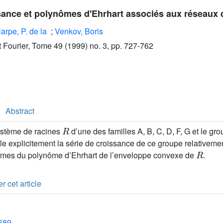
sance et polynômes d'Ehrhart associés aux réseaux 
arpe, P. de la
;
Venkov, Boris
ut Fourier, Tome 49 (1999) no. 3, pp. 727-762
Abstract
R
ystème de racines
d’une des familles A, B, C, D, F, G et le gro
le explicitement la série de croissance de ce groupe relativeme
R
termes du polynôme d’Ehrhart de l’enveloppe convexe de
.
r cet article
1689