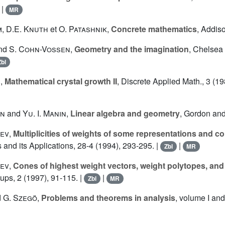
|
MR
m
,
D.E. Knuth
et
O. Patashnik
,
Concrete mathematics
, Addis
nd
S. Cohn-Vossen
,
Geometry and the imagination
, Chelsea
Zbl
r
,
Mathematical crystal growth II
, Discrete Applied Math., 3 (19
in
and
Yu. I. Manin
,
Linear algebra and geometry
, Gordon and
hev
,
Multiplicities of weights of some representations and 
 and its Applications, 28-4 (1994), 293-295. |
|
Zbl
MR
hev
,
Cones of highest weight vectors, weight polytopes, and
ups, 2 (1997), 91-115. |
|
Zbl
MR
d
G. Szegö
,
Problems and theorems in analysis
, volume I and