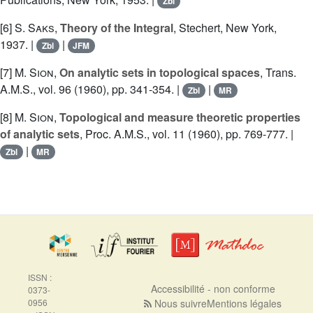
Zbl
[6]
S. Saks
,
Theory of the Integral
, Stechert, New York,
1937. |
|
Zbl
JFM
[7]
M. Sion
,
On analytic sets in topological spaces
, Trans.
A.M.S., vol. 96 (1960), pp. 341-354. |
|
Zbl
MR
[8]
M. Sion
,
Topological and measure theoretic properties
of analytic sets
, Proc. A.M.S., vol. 11 (1960), pp. 769-777. |
|
Zbl
MR
ISSN :
Accessibilité - non conforme
0373-
0956
Nous suivre
Mentions légales