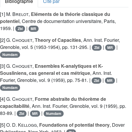
Bibliographie
Cité par
[1]
M. Brelot
,
Eléments de la théorie classique du
potentiel
, Centre de documentation universitaire, Paris,
1959. |
|
Zbl
MR
[2]
G. Choquet
,
Theory of Capacities
, Ann. Inst. Fourier,
Grenoble, vol. 5 (1953-1954), pp. 131-295. |
|
|
Zbl
MR
Numdam
[3]
G. Choquet
,
Ensembles K-analytiques et K-
Sousliniens, cas general et cas métrique
, Ann. Inst.
Fourier, Grenoble, vol. 9 (1959), pp. 75-81. |
|
|
Zbl
MR
Numdam
[4]
G. Choquet
,
Forme abstraite du théorème de
capacitabilité
, Ann. Inst. Fourier, Grenoble, vol. 9 (1959), pp.
83-89. |
|
|
Zbl
MR
Numdam
[5]
O. D. Kellogg
,
Foundations of potential theory
, Dover
Publications, New York, 1953. |