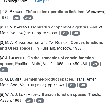
Bibliographie
Cité par
[1]
S. Banach
,
Théorie des opérations linéaires
, Warszawa,
1932. |
|
Zbl
JFM
[2]
R. V. Kadison
,
Isometries of operator algebras
, Ann. of
Math., vol. 54 (1951), pp. 325-338. |
|
Zbl
MR
[3]
M. A. Krasnoselski
and
Ya. Ruticki
,
Convex functions
and Orliez spaces
, (in Russian), Moscow, 1958.
[4]
J. Lamperti
,
On the isometries of certain function
spaces
, Pacific J. Math., Vol. 2 (1958), pp. 459-466. |
|
Zbl
MR
[5]
G. Lumer
,
Semi-inner-product spaces
, Trans. Amer.
Math. Soc., Vol. 100 (1961), pp. 29-43. |
|
Zbl
MR
[6]
W. A. J. Luxemburg
,
Banach function spaces
, Thesis,
Assen. 1955. |
|
Zbl
MR