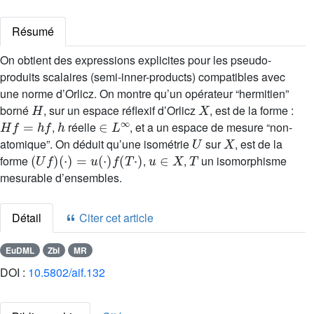
Résumé
On obtient des expressions explicites pour les pseudo-
produits scalaires (semi-inner-products) compatibles avec
une norme d’Orlicz. On montre qu’un opérateur “hermitien”
H
X
borné
, sur un espace réflexif d’Orlicz
, est de la forme :
H
f
=
h
f
h
∈
L
∞
,
réelle
, et a un espace de mesure “non-
U
X
atomique”. On déduit qu’une isométrie
sur
, est de la
(
U
f
)
(
·
)
=
u
(
·
)
f
(
T
·
)
u
∈
X
T
forme
,
,
un isomorphisme
mesurable d’ensembles.
Détail
Citer cet article
EuDML
Zbl
MR
DOI :
10.5802/aif.132