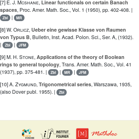
[7]
E. J. Mcshane
,
Linear functionals on certain Banach
spaces
, Proc. Amer. Math. Soc., Vol. 1 (1950), pp. 402-408. |
|
Zbl
MR
[8]
W. Orlicz
,
Ueber eine gewisse Klasse von Raumen
von Typus B
, Bulletin, Inst. Acad. Polon. Sci., Ser. A, (1932).
|
|
Zbl
JFM
[9]
M. H. Stone
,
Applications of the theory of Boolean
rings to general topology
, Trans. Amer. Math. Soc., Vol. 41
(1937), pp. 375-481. |
|
|
Zbl
MR
JFM
[10]
A. Zygmund
,
Trigonometrical series
, Warszawa, 1935,
(also Dover publ. 1955). |
Zbl