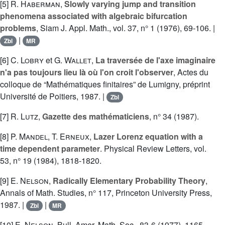
[5]
R. Haberman
,
Slowly varying jump and transition
phenomena associated with algebraic bifurcation
problems
, Siam J. Appl. Math., vol. 37, n° 1 (1976), 69-106. |
|
Zbl
MR
[6]
C. Lobry
et
G. Wallet
,
La traversée de l'axe imaginaire
n'a pas toujours lieu là où l'on croit l'observer
, Actes du
colloque de “Mathématiques finitaires” de Lumigny, préprint
Université de Poitiers, 1987. |
Zbl
[7]
R. Lutz
,
Gazette des mathématiciens
, n° 34 (1987).
[8]
P. Mandel
,
T. Erneux
,
Lazer Lorenz equation with a
time dependent parameter
. Physical Review Letters, vol.
53, n° 19 (1984), 1818-1820.
[9]
E. Nelson
,
Radically Elementary Probability Theory
,
Annals of Math. Studies, n° 117, Princeton University Press,
1987. |
|
Zbl
MR
[10]
E. Nelson
, Bull. Amer. Math. Soc., 83-6 (1977), 1165-