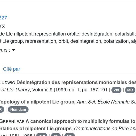
1827
XX
e Lie nilpotent, représentation orbite, désintégration, polarisa
t Lie group, representation, orbit, desintegration, polarization, a
eurs :
Cité par
 Ludwig
Désintégration des représentations monomiales des
l of Lie Theory
, Volume 9
(1999) no. 1, pp. 157-191 |
|
Zbl
MR
opology of a nilpotent Lie group
, Ann. Sci. École Normale S
|
R
Numdam
. Greenleaf
A canonical approach to multiplicity formulas f
ntations of nilpotent Lie groups
, Communications on Pure an
 pp. 1051-1088 |
|
|