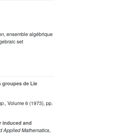
tion, ensemble algébrique
lgebraic set
 groupes de Lie
up.
, Volume 6
(1973), pp.
or induced and
d Applied Mathematics
,