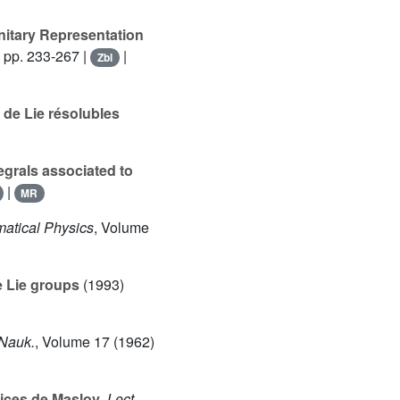
Unitary Representation
, pp. 233-267 |
|
Zbl
 de Lie résolubles
egrals associated to
|
MR
matical Physics
, Volume
e Lie groups
(1993)
 Nauk.
, Volume 17
(1962)
dices de Maslov
, Lect.