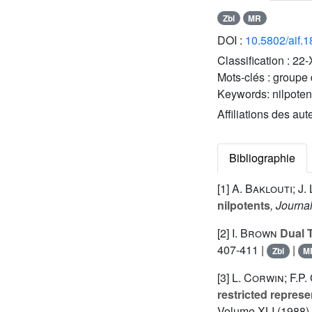
Zbl
MR
DOI :
10.5802/aif.
Classification :
22-
Mots-clés :
groupe d
Keywords:
nilpoten
Affiliations des aut
Bibliographie
[1]
A. Baklouti; J.
nilpotents
, Journa
[2]
I. Brown
Dual T
407-411 |
|
Zbl
M
[3]
L. Corwin; F.P
restricted represe
Volume XLI
(1988),