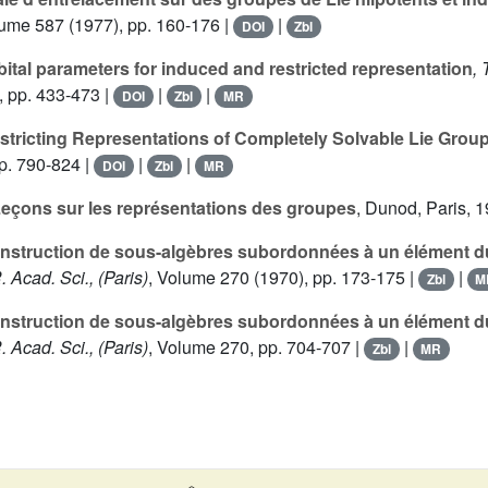
lume 587
(1977), pp. 160-176 |
|
DOI
Zbl
ital parameters for induced and restricted representation
, 
, pp. 433-473 |
|
|
DOI
Zbl
MR
tricting Representations of Completely Solvable Lie Grou
p. 790-824 |
|
|
DOI
Zbl
MR
eçons sur les représentations des groupes
, Dunod, Paris, 
struction de sous-algèbres subordonnées à un élément du
R. Acad. Sci., (Paris)
, Volume 270
(1970), pp. 173-175 |
|
Zbl
M
struction de sous-algèbres subordonnées à un élément du
R. Acad. Sci., (Paris)
, Volume 270
, pp. 704-707 |
|
Zbl
MR