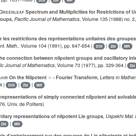
DOI
Zbl
MR
. Greenleaf
Spectrum and Multiplicities for Restrictions of 
Groups
, Pacific Journal of Mathematics
, Volume 135
(1988) no. 2
 les restrictions des représentations unitaires des groupes
ent. Math.
, Volume 104
(1991), pp. 647-654 |
|
|
DOI
Zbl
MR
he connection between nilpotent groups and oscillatory int
fic Journal of Mathematics
, Volume 73
(1977), pp. 329-364 |
Zbl
☆
ahir
On the Nilpotent
- Fourier Transform
, Letters in Mathe
☆
4 |
|
|
DOI
Zbl
MR
representations of simply connected nilpotent and solvabl
76. Univ. de Poitiers)
itary representations of nilpotent Lie groups
, Uspekhi Mat.
|
Zbl
MR
ale d'entrelacement sur des groupes de Lie nilpotents et in