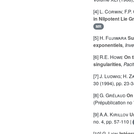
[4]
L. Corwin; F.P
in Nilpotent Lie 
MR
[5]
H. Fujiwara
Sur
exponentiels
, Inv
[6]
R.E. Howe
On t
singularities
, Paci
[7]
J. Ludwig; H. Z
30
(1994), pp. 23-3
[8]
G. Grélaud
On 
(Prépublication no 
[9]
A.A. Kirillov
Un
no. 4, pp. 57-110 |
[10]
G. Lion
Intégr