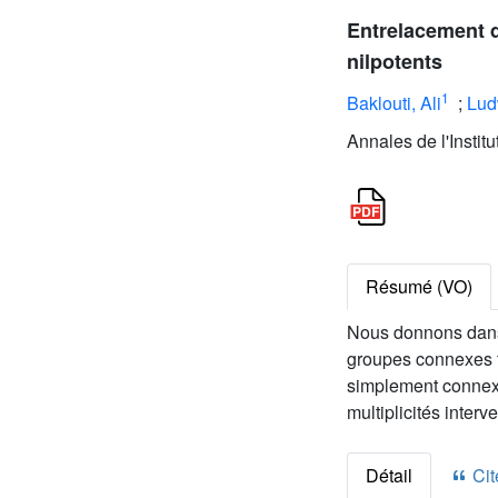
Entrelacement d
nilpotents
1
Baklouti, Ali
;
Lud
Annales de l'Instit
Résumé (VO)
Nous donnons dans c
groupes connexes fe
simplement connexe
multiplicités interv
Détail
Cite