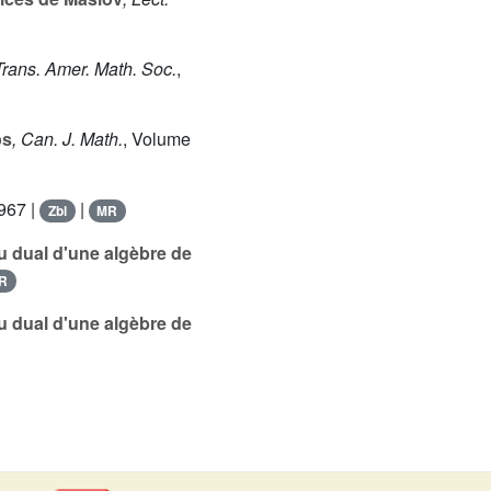
Trans. Amer. Math. Soc.
,
ps
, Can. J. Math.
, Volume
1967 |
|
Zbl
MR
 dual d'une algèbre de
R
 dual d'une algèbre de