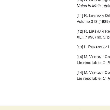
Notes in Math.
, Vo
[11]
R. Lipsman
Orb
Volume 313
(1989)
[12]
R. Lipsman
Res
XLII
(1990) no. 5, p
[13]
L. Pukansky
L
[14]
M. Vergne
Con
Lie résoluble
, C. 
[14]
M. Vergne
Con
Lie résoluble
, C. 