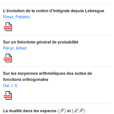
L'évolution de la notion d'intégrale depuis Lebesgue
Riesz, Frédéric
Sur un théorème général de probabilité
Rényi, Alfred
Sur les moyennes arithmétiques des suites de
fonctions orthogonales
Gal, I. S.
(
ℱ
)
(
ℒ
ℱ
)
La dualité dans les espaces
et