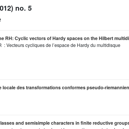
012) no. 5
e
he RH: Cyclic vectors of Hardy spaces on the Hilbert multid
R : Vecteurs cycliques de l’espace de Hardy du multidisque
 locale des transformations conformes pseudo-riemannie
lasses and semisimple characters in finite reductive group