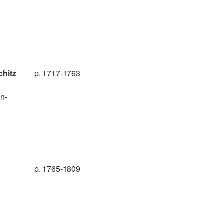
chitz
p. 1717-1763
on-
p. 1765-1809