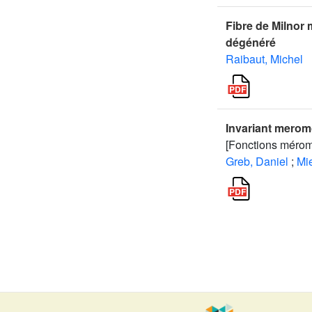
Fibre de Milnor 
dégénéré
Raibaut, Michel
Invariant merom
[Fonctions mérom
Greb, Daniel
;
Mi