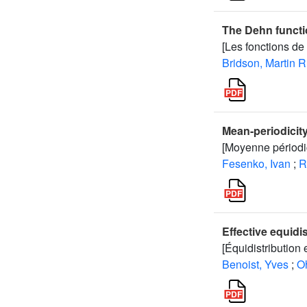
The Dehn functi
[Les fonctions d
Bridson, Martin R
Mean-periodicity
[Moyenne périodic
Fesenko, Ivan
;
R
Effective equidi
[Équidistribution 
Benoist, Yves
;
O