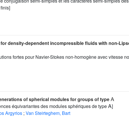
de conjugaison semi-simples et les caractères semi-simples des
finis]
for density-dependent incompressible fluids with non-Lips
lutions fortes pour Navier-Stokes non-homogène avec vitesse n
A
enerations of spherical modules for groups of type
A
nces équivariantes des modules sphériques de type
]
os Argyrios
;
Van Steirteghem, Bart