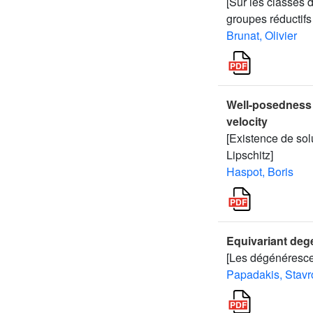
[Sur les classes 
groupes réductifs 
Brunat, Olivier
Well-posedness 
velocity
[Existence de so
Lipschitz]
Haspot, Boris
Equivariant deg
[Les dégénéresce
Papadakis, Stavr