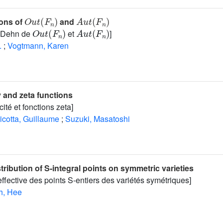
O
u
t
(
F
n
)
A
u
t
(
F
n
)
ons of
and
O
u
t
(
F
n
)
A
u
t
(
F
n
)
e Dehn de
et
]
.
;
Vogtmann, Karen
 and zeta functions
ité et fonctions zeta]
icotta, Guillaume
;
Suzuki, Masatoshi
stribution of S-integral points on symmetric varieties
effective des points S-entiers des variétés symétriques]
h, Hee