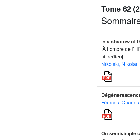
Tome 62 (2
Sommair
In a shadow of t
[À l’ombre de l’H
hilbertien]
Nikolski, Nikolai
Dégénerescence
Frances, Charles
On semisimple c