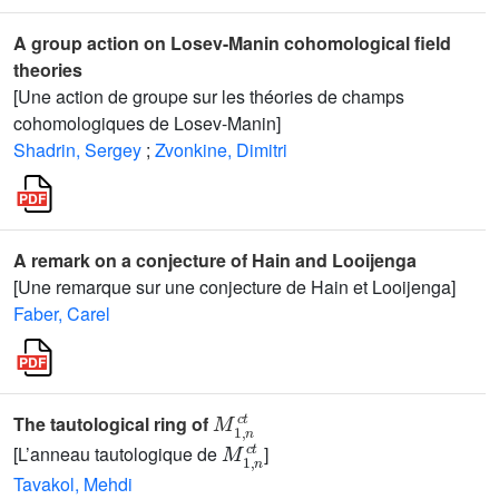
A group action on Losev-Manin cohomological field
theories
[Une action de groupe sur les théories de champs
cohomologiques de Losev-Manin]
Shadrin, Sergey
;
Zvonkine, Dimitri
A remark on a conjecture of Hain and Looijenga
[Une remarque sur une conjecture de Hain et Looijenga]
Faber, Carel
M
1
,
n
c
t
The tautological ring of
M
1
,
n
c
t
[L’anneau tautologique de
]
Tavakol, Mehdi