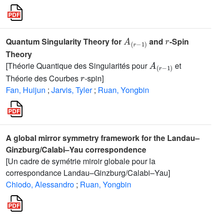
A
(
r
-
1
)
r
Quantum Singularity Theory for
and
-Spin
Theory
A
(
r
-
1
)
[Théorie Quantique des Singularités pour
et
r
Théorie des Courbes
-spin]
Fan, Huijun
;
Jarvis, Tyler
;
Ruan, Yongbin
A global mirror symmetry framework for the Landau–
Ginzburg/Calabi–Yau correspondence
[Un cadre de symétrie miroir globale pour la
correspondance Landau–Ginzburg/Calabi–Yau]
Chiodo, Alessandro
;
Ruan, Yongbin