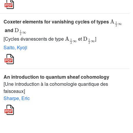
A
1
2
∞
Coxeter elements for vanishing cycles of types
D
1
2
∞
and
A
1
2
∞
D
1
2
∞
[Cycles évanescents de type
et
]
Saito, Kyoji
An introduction to quantum sheaf cohomology
[Une introduction à la cohomologie quantique des
faisceaux]
Sharpe, Eric