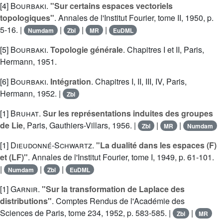
[4]
Bourbaki
.
"Sur certains espaces vectoriels
topologiques"
. Annales de l'Institut Fourier, tome II, 1950, p.
5-16. |
|
|
|
Numdam
Zbl
MR
EuDML
[5]
Bourbaki
.
Topologie générale
. Chapitres I et II, Paris,
Hermann, 1951.
[6]
Bourbaki
.
Intégration
. Chapitres I, II, III, IV, Paris,
Hermann, 1952. |
Zbl
[1]
Bruhat
.
Sur les représentations induites des groupes
de Lie
, Paris, Gauthiers-Villars, 1956. |
|
|
Zbl
MR
Numdam
[1]
Dieudonné-Schwartz
.
"La dualité dans les espaces (F)
et (LF)"
. Annales de l'Institut Fourier, tome I, 1949, p. 61-101.
|
|
|
Numdam
Zbl
EuDML
[1]
Garnir
.
"Sur la transformation de Laplace des
distributions"
. Comptes Rendus de l'Académie des
Sciences de Paris, tome 234, 1952, p. 583-585. |
|
Zbl
MR