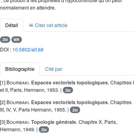
; ce produit a les propriétés d’hypocontinuité qu’on peut
normalement en attendre.
Détail
Citer cet article
Zbl
MR
DOI :
10.5802/aif.68
Bibliographie
Cité par
[1]
Bourbaki
.
Espaces vectoriels topologiques
. Chapitres I
et II, Paris, Hermann, 1953. |
Zbl
[2]
Bourbaki
.
Espaces vectoriels topologiques
. Chapitres
III, IV, V, Paris Hermann, 1955. |
Zbl
[3]
Bourbaki
.
Topologie générale
. Chapitre X, Paris,
Hermann, 1949. |
Zbl