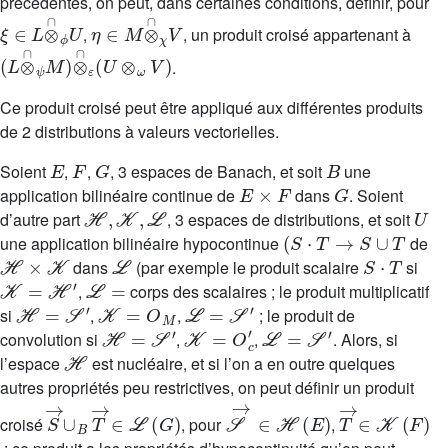
précédentes, on peut, dans certaines conditions, définir, pour
ξ
∈
L
⊗
∩
ϕ
U
η
∈
M
⊗
∩
χ
V
,
, un produit croisé appartenant à
(
L
⊗
∩
ψ
M
)
⊗
∩
ε
(
U
⊗
ω
V
)
.
Ce produit croisé peut être appliqué aux différentes produits
de 2 distributions à valeurs vectorielles.
E
F
G
B
Soient
,
,
, 3 espaces de Banach, et soit
une
E
×
F
G
application bilinéaire continue de
dans
. Soient
ℋ
,
𝒦
,
ℒ
U
d’autre part
, 3 espaces de distributions, et soit
(
S
·
T
→
S
∪
T
une application bilinéaire hypocontinue
de
ℋ
×
𝒦
ℒ
S
·
T
dans
(par exemple le produit scalaire
si
𝒦
=
ℋ
′
ℒ
=
,
corps des scalaires ; le produit multiplicatif
ℋ
=
𝒮
′
𝒦
=
O
M
ℒ
=
𝒮
′
si
,
,
; le produit de
ℋ
=
𝒮
′
𝒦
=
O
c
′
ℒ
=
𝒮
′
convolution si
,
,
. Alors, si
ℋ
l’espace
est nucléaire, et si l’on a en outre quelques
autres propriétés peu restrictives, on peut définir un produit
S
→
∪
B
T
→
∈
ℒ
(
G
)
𝒮
→
∈
ℋ
(
E
)
T
→
∈
𝒦
(
F
)
croisé
, pour
,