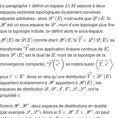
L
ε
M
Le paragraphe 1 définit un espace
associé à deux
espaces vectoriels topologiques localement convexes
𝒟
′
(
E
)
𝒟
′
ε
E
séparés arbitraires ; alors
n’est autre que
. Si
ℋ
𝒟
′
est un sous-espace de
, muni d’une topologie plus fine
que la topologie induite, on définit alors le sous-espace.
ℋ
(
E
)
𝒟
(
E
)
ℋ
ε
E
T
→
∈
ℒ
(
𝒟
;
E
)
de
comme étant
. Si
, sa
t
T
→
E
c
′
transformée
est une application linéaire continue de
𝒟
′
E
c
′
E
dans
(
est le dual de
, muni de la topologie de la
t
T
→
(
e
′
←
)
〈
T
→
,
e
′
←
convergence compacte).
se notera aussi
,
e
′
∈
E
′
T
(
E
→
)
∈
𝒟
′
pour
. Alors on dira qu’une distribution
ℋ
ℋ
(
E
)
appartient scalairement à
appartient à
; les
𝒟
,
𝒟
′
,
ℰ
,
ℰ
′
,
𝒮
,
𝒮
′
espaces de distribution
, ont la
ε
propriété
.
ℋ
,
ℋ
′
Soient
, deux espaces de distributions en dualité
𝒮
,
𝒮
′
S
∈
ℋ
T
∈
ℋ
′
(par exemple
). Alors si
,
, on peut
S
·
T