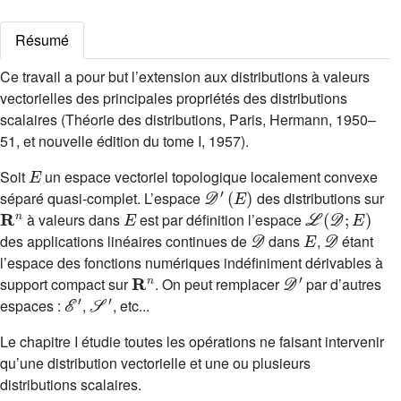
Résumé
Ce travail a pour but l’extension aux distributions à valeurs
vectorielles des principales propriétés des distributions
scalaires (Théorie des distributions, Paris, Hermann, 1950–
51, et nouvelle édition du tome I, 1957).
E
Soit
un espace vectoriel topologique localement convexe
𝒟
′
(
E
)
séparé quasi-complet. L’espace
des distributions sur
R
n
E
ℒ
(
𝒟
;
E
)
à valeurs dans
est par définition l’espace
𝒟
E
𝒟
des applications linéaires continues de
dans
,
étant
l’espace des fonctions numériques indéfiniment dérivables à
R
n
𝒟
′
support compact sur
. On peut remplacer
par d’autres
ℰ
′
𝒮
′
espaces :
,
, etc...
Le chapitre I étudie toutes les opérations ne faisant intervenir
qu’une distribution vectorielle et une ou plusieurs
distributions scalaires.