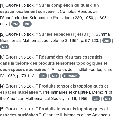
[1]
Grothendieck
.
" Sur la complétion du dual d'un
espace localement convexe "
. Comptes Rendus de
l'Académie des Sciences de Paris, tome 230, 1950, p. 605-
606. |
|
Zbl
MR
[2]
Grothendieck
.
" Sur les espaces (F) et (DF) "
. Summa
Brasiliensis Mathematicae, volume 3, 1954, p. 57-123. |
|
Zbl
MR
[3]
Grothendieck
.
" Résumé des résultats essentiels
dans la théorie des produits tensoriels topologiques et
des espaces nucléaires "
. Annales de l'Institut Fourier, tome
IV, 1952, p. 73-112. |
|
|
Zbl
MR
Numdam
[4]
Grothendieck
.
" Produits tensoriels topologiques et
espaces nucléaires "
. Préliminaires et chapitre I, Mémoirs of
the American Mathematical Society, n° 16, 1955. |
|
Zbl
MR
[5]
Grothendieck
.
" Produits tensoriels topologiques et
espaces nucléaires "
, Chapitre II, Memoirs of the American