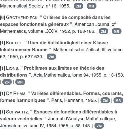
Mathematical Society, n° 16, 1955. |
|
Zbl
MR
[6]
Grothendieck
.
" Critères de compacité dans les
espaces fonctionnels généraux "
. American Journal of
Mathematics, volume LXXIV, 1952, p. 168-186. |
|
Zbl
MR
[1]
Koethe
.
" Uber die Vollständigkeit einer Klasse
lokalkonvexer Raume "
. Mathematische Zeitschrift, volume
52, 1950, p. 627-630. |
Zbl
[1]
Lions
.
" Problèmes aux limites en théorie des
distributions "
. Acta Mathematica, tome 94, 1955, p. 13-153.
|
|
Zbl
MR
[1]
De Rham
.
" Variétés différentiables. Formes, courants,
formes harmoniques "
. Paris, Hermann, 1955. |
|
Zbl
MR
[1]
Schwartz
.
" Espaces de fonctions différentiables à
valeurs vectorielles "
. Journal d'Analyse Mathématique,
Jérusalem, volume IV, 1954-1955, p. 88-148. |
Zbl