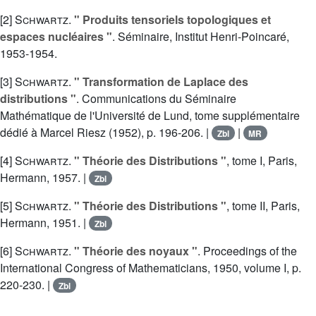
[2]
Schwartz
.
" Produits tensoriels topologiques et
espaces nucléaires "
. Séminaire, Institut Henri-Poincaré,
1953-1954.
[3]
Schwartz
.
" Transformation de Laplace des
distributions "
. Communications du Séminaire
Mathématique de l'Université de Lund, tome supplémentaire
dédié à Marcel Riesz (1952), p. 196-206. |
|
Zbl
MR
[4]
Schwartz
.
" Théorie des Distributions "
, tome I, Paris,
Hermann, 1957. |
Zbl
[5]
Schwartz
.
" Théorie des Distributions "
, tome II, Paris,
Hermann, 1951. |
Zbl
[6]
Schwartz
.
" Théorie des noyaux "
. Proceedings of the
International Congress of Mathematicians, 1950, volume I, p.
220-230. |
Zbl