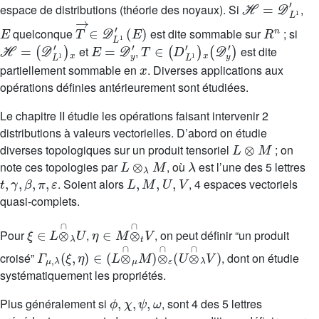
espace de distributions (théorie des noyaux). Si
,
E
T
(
E
→
)
∈
𝒟
L
1
′
R
n
quelconque
est dite sommable sur
; si
ℋ
=
(
𝒟
L
1
′
)
x
E
=
𝒟
y
′
T
∈
(
D
L
1
′
)
x
(
𝒟
y
′
)
et
,
est dite
x
partiellement sommable en
. Diverses applications aux
opérations définies antérieurement sont étudiées.
Le chapitre II étudie les opérations faisant intervenir 2
distributions à valeurs vectorielles. D’abord on étudie
L
⊗
M
diverses topologiques sur un produit tensoriel
; on
L
⊗
λ
M
λ
note ces topologies par
, où
est l’une des 5 lettres
t
,
γ
,
β
,
π
,
ε
L
,
M
,
U
,
V
. Soient alors
, 4 espaces vectoriels
quasi-complets.
ξ
∈
L
⊗
∩
λ
U
η
∈
M
⊗
∩
t
V
Pour
,
, on peut définir “un produit
Γ
μ
,
λ
(
ξ
,
η
)
∈
(
L
⊗
∩
μ
M
)
⊗
∩
ε
(
U
⊗
∩
λ
V
)
croisé”
, dont on étudie
systématiquement les propriétés.
ϕ
,
χ
,
ψ
,
ω
Plus généralement si
, sont 4 des 5 lettres