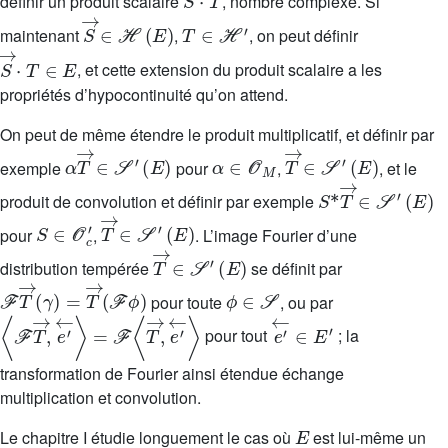
définir un produit scalaire
, nombre complexe. Si
S
→
∈
ℋ
(
E
)
T
∈
ℋ
′
maintenant
,
, on peut définir
S
→
·
T
∈
E
, et cette extension du produit scalaire a les
propriétés d’hypocontinuité qu’on attend.
On peut de même étendre le produit multiplicatif, et définir par
α
T
→
∈
𝒮
′
(
E
)
α
∈
𝒪
M
T
→
∈
𝒮
′
(
E
)
exemple
pour
,
, et le
S
*
T
→
∈
𝒮
′
(
E
)
produit de convolution et définir par exemple
S
∈
𝒪
c
′
T
→
∈
𝒮
′
(
E
)
pour
,
. L’image Fourier d’une
T
→
∈
𝒮
′
(
E
)
distribution tempérée
se définit par
ℱ
T
→
(
γ
)
=
T
→
(
ℱ
ϕ
)
ϕ
∈
𝒮
pour toute
, ou par
〈
=
ℱ
ℱ
T
〈
T
→
→
,
e
,
′
e
←
′
←
〉
〉
e
′
←
∈
E
′
pour tout
; la
transformation de Fourier ainsi étendue échange
multiplication et convolution.
E
Le chapitre I étudie longuement le cas où
est lui-même un
ℋ
=
𝒟
L
1
′