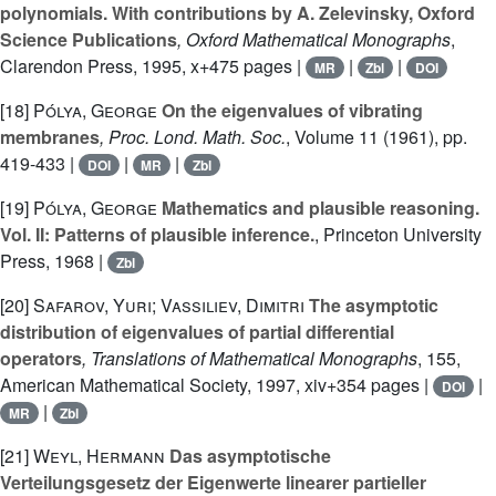
polynomials. With contributions by A. Zelevinsky, Oxford
Science Publications
, Oxford Mathematical Monographs
,
Clarendon Press, 1995, x+475 pages |
|
|
MR
Zbl
DOI
[18]
Pólya, George
On the eigenvalues of vibrating
membranes
, Proc. Lond. Math. Soc.
, Volume 11
(1961), pp.
419-433 |
|
|
DOI
MR
Zbl
[19]
Pólya, George
Mathematics and plausible reasoning.
Vol. II: Patterns of plausible inference.
, Princeton University
Press, 1968 |
Zbl
[20]
Safarov, Yuri; Vassiliev, Dimitri
The asymptotic
distribution of eigenvalues of partial differential
operators
, Translations of Mathematical Monographs
, 155
,
American Mathematical Society, 1997, xiv+354 pages |
|
DOI
|
MR
Zbl
[21]
Weyl, Hermann
Das asymptotische
Verteilungsgesetz der Eigenwerte linearer partieller