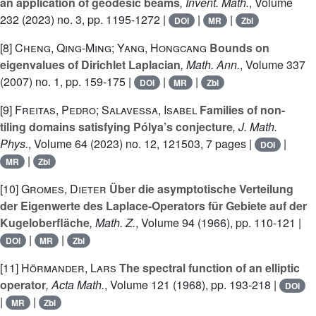
an application of geodesic beams
, Invent. Math.
, Volume
232
(2023) no. 3, pp. 1195-1272 |
|
|
DOI
MR
Zbl
[8]
Cheng, Qing-Ming; Yang, Hongcang
Bounds on
eigenvalues of Dirichlet Laplacian
, Math. Ann.
, Volume 337
(2007) no. 1, pp. 159-175 |
|
|
DOI
MR
Zbl
[9]
Freitas, Pedro; Salavessa, Isabel
Families of non-
tiling domains satisfying Pólya’s conjecture
, J. Math.
Phys.
, Volume 64
(2023) no. 12, 121503, 7 pages |
|
DOI
|
MR
Zbl
[10]
Gromes, Dieter
Über die asymptotische Verteilung
der Eigenwerte des Laplace-Operators für Gebiete auf der
Kugeloberfläche
, Math. Z.
, Volume 94
(1966), pp. 110-121 |
|
|
DOI
MR
Zbl
[11]
Hörmander, Lars
The spectral function of an elliptic
operator
, Acta Math.
, Volume 121
(1968), pp. 193-218 |
DOI
|
|
MR
Zbl