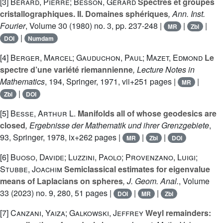
[3]
Bérard, Pierre; Besson, Gérard
Spectres et groupes
cristallographiques. II. Domaines sphériques
, Ann. Inst.
Fourier
, Volume 30
(1980) no. 3, pp. 237-248 |
|
|
MR
Zbl
|
DOI
Numdam
[4]
Berger, Marcel; Gauduchon, Paul; Mazet, Edmond
Le
spectre d’une variété riemannienne
, Lecture Notes in
Mathematics
, 194
, Springer, 1971, vii+251 pages |
|
MR
|
Zbl
DOI
[5]
Besse, Arthur L.
Manifolds all of whose geodesics are
closed
, Ergebnisse der Mathematik und ihrer Grenzgebiete
,
93
, Springer, 1978, ix+262 pages |
|
|
MR
Zbl
DOI
[6]
Buoso, Davide; Luzzini, Paolo; Provenzano, Luigi;
Stubbe, Joachim
Semiclassical estimates for eigenvalue
means of Laplacians on spheres
, J. Geom. Anal.
, Volume
33
(2023) no. 9, 280, 51 pages |
|
|
DOI
MR
Zbl
[7]
Canzani, Yaiza; Galkowski, Jeffrey
Weyl remainders: