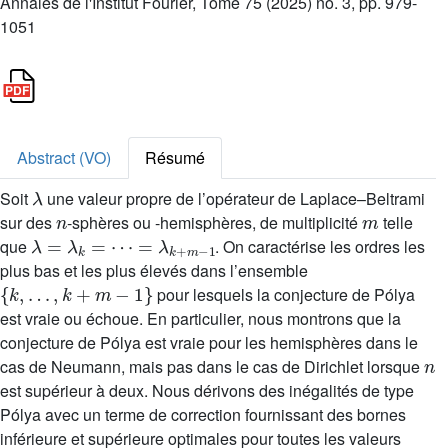
Annales de l'Institut Fourier, Tome 75 (2025) no. 3, pp. 979-
1051
Abstract (VO)
Résumé
λ
Soit
une valeur propre de l’opérateur de Laplace–Beltrami
n
m
sur des
-sphères ou -hemisphères, de multiplicité
telle
λ
=
λ
k
=
⋯
=
λ
k
+
m
−
1
que
. On caractérise les ordres les
plus bas et les plus élevés dans l’ensemble
{
k
,
…
,
k
+
m
−
1
}
pour lesquels la conjecture de Pólya
est vraie ou échoue. En particulier, nous montrons que la
conjecture de Pólya est vraie pour les hemisphères dans le
n
cas de Neumann, mais pas dans le cas de Dirichlet lorsque
est supérieur à deux. Nous dérivons des inégalités de type
Pólya avec un terme de correction fournissant des bornes
inférieure et supérieure optimales pour toutes les valeurs