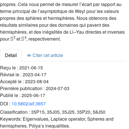
propres. Cela nous permet de mesurer l’écart par rapport au
terme principal de l’asymptotique de Weyl pour les valeurs
propres des sphères et hemisphères. Nous obtenons des
résultats similaires pour des domaines qui pavent des
hémisphères, et des inégalités de Li–Yau directes et inverses
S
2
S
4
pour
et
, respectivement.
Détail
Citer cet article
Reçu le :
2021-06-15
Révisé le :
2023-04-17
Accepté le :
2023-08-04
Première publication :
2024-07-03
Publié le :
2025-06-17
DOI :
10.5802/aif.3657
Classification :
35P15, 35J05, 35J25, 35P20, 58J50
Keywords:
Eigenvalues, Laplace operator, Spheres and
hemispheres, Pólya’s inequalities.