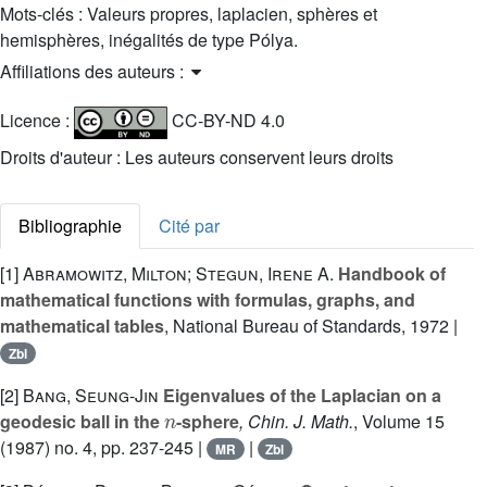
Mots-clés :
Valeurs propres, laplacien, sphères et
hemisphères, inégalités de type Pólya.
Affiliations des auteurs :
Licence :
CC-BY-ND 4.0
Droits d'auteur : Les auteurs conservent leurs droits
Bibliographie
Cité par
[1]
Abramowitz, Milton; Stegun, Irene A.
Handbook of
mathematical functions with formulas, graphs, and
mathematical tables
, National Bureau of Standards, 1972 |
Zbl
[2]
Bang, Seung-Jin
Eigenvalues of the Laplacian on a
n
geodesic ball in the
-sphere
, Chin. J. Math.
, Volume 15
(1987) no. 4, pp. 237-245 |
|
MR
Zbl