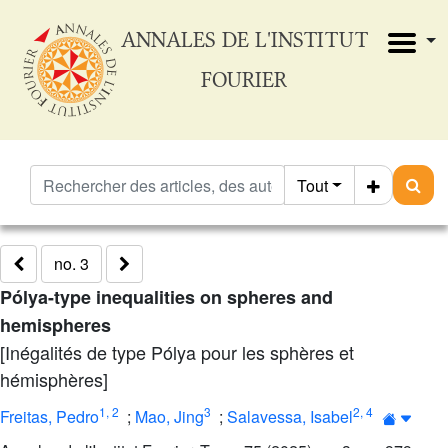
ANNALES DE L'INSTITUT
FOURIER
Tout
no. 3
Pólya-type inequalities on spheres and
hemispheres
[Inégalités de type Pólya pour les sphères et
hémisphères]
1
,
2
3
2
,
4
Freitas, Pedro
;
Mao, Jing
;
Salavessa, Isabel