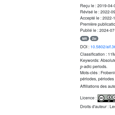
Reçu le :
2019-04-
Révisé le :
2022-0
Accepté le :
2022-
Première publicati
Publié le :
2024-07
MR
Zbl
DOI :
10.5802/aif.
Classification :
11M
Keywords:
Absolut
p
-adic periods.
Mots-clés :
Frobeni
périodes, périodes
Affiliations des aut
Licence :
Droits d'auteur : L