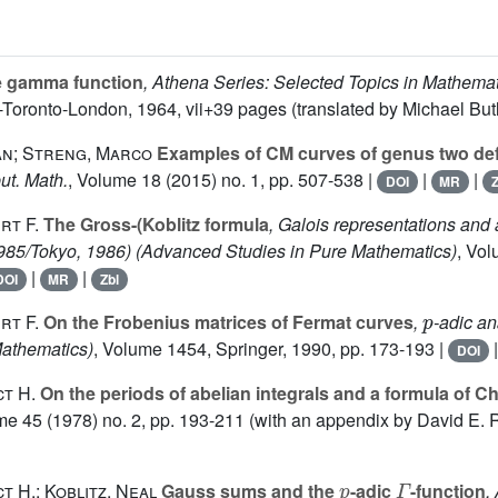
 gamma function
, Athena Series: Selected Topics in Mathema
Toronto-London, 1964, vii+39 pages (translated by Michael Butl
an; Streng, Marco
Examples of CM curves of genus two defi
ut. Math.
, Volume 18
(2015) no. 1, pp. 507-538 |
|
|
DOI
MR
Z
rt F.
The Gross-(Koblitz formula
, Galois representations and 
985/Tokyo, 1986)
(Advanced Studies in Pure Mathematics)
, Vo
|
|
DOI
MR
Zbl
p
rt F.
On the Frobenius matrices of Fermat curves
,
-adic an
Mathematics)
, Volume 1454
, Springer, 1990, pp. 173-193 |
DOI
t H.
On the periods of abelian integrals and a formula of 
me 45
(1978) no. 2, pp. 193-211 (with an appendix by David E. R
p
Γ
t H.; Koblitz, Neal
Gauss sums and the
-adic
-function
,