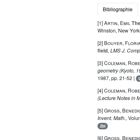
Bibliographie
[1]
Artin, Emil
The
Winston, New York-
[2]
Bouyer, Flori
field
, LMS J. Comp
[3]
Coleman, Robe
geometry (Kyoto, 1
1987, pp. 21-52 |
[4]
Coleman, Robe
(Lecture Notes in 
[5]
Gross, Benedic
Invent. Math.
, Volu
Zbl
[6]
Gross, Benedic