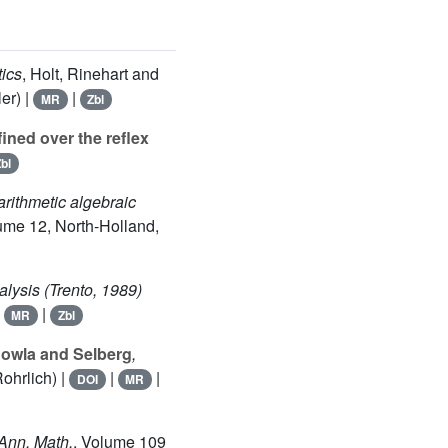
tics
, Holt, Rinehart and
er) |
|
MR
Zbl
ned over the reflex
bl
arithmetic algebraic
lume 12
, North-Holland,
alysis (Trento, 1989)
|
|
MR
Zbl
Chowla and Selberg
,
ohrlich) |
|
|
DOI
MR
 Ann. Math.
, Volume 109