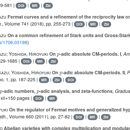
69-581 |
|
|
DOI
MR
Zbl
azu
Fermat curves and a refinement of the reciprocity law o
.
, Volume 741
(2018), pp. 255-273 |
|
|
DOI
MR
Zbl
azu
On a common refinement of Stark units and Gross-Stark
abs/1706.03198
)
p
zu; Yoshida, Hiroyuki
On
-adic absolute CM-periods. I
, Am
1629-1685 |
|
|
DOI
MR
Zbl
p
azu; Yoshida, Hiroyuki
On
-adic absolute CM-periods. II
, 
o. 1, pp. 187-225 |
|
|
MR
Zbl
DOI
p
p
-adic numbers,
-adic analysis, and zeta-functions
, Gradua
, xii+150 pages |
|
DOI
MR
yuki
On the regulator of Fermat motives and generalized hy
ath.
, Volume 660
(2011), pp. 27-82 |
|
|
DOI
MR
Zbl
ro
Abelian varieties with complex multiplication and modular