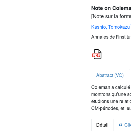
Note on Coleman
[Note sur la for
Kashio, Tomokazu
Annales de l'Instit
Abstract (VO)
Coleman a calculé 
montrons qu’une so
étudions une relati
CM-périodes, et l
Détail
Cite