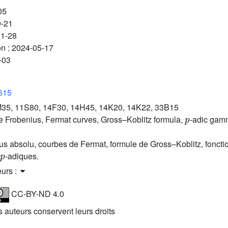
05
9-21
11-28
on :
2024-05-17
-03
3615
35, 11S80, 14F30, 14H45, 14K20, 14K22, 33B15
p
e Frobenius, Fermat curves, Gross–Koblitz formula,
-adic gamm
us absolu, courbes de Fermat, formule de Gross–Koblitz, fonc
p
-adiques.
eurs :
CC-BY-ND 4.0
es auteurs conservent leurs droits