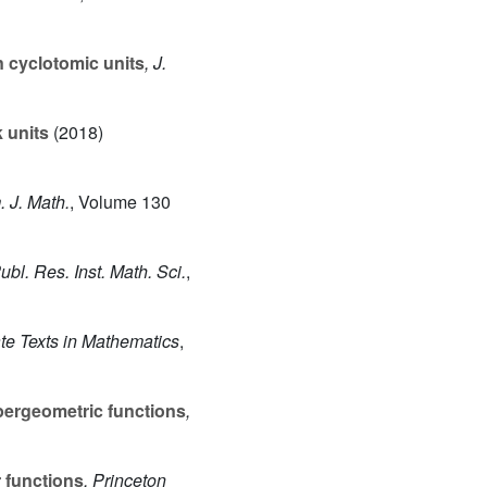
n cyclotomic units
, J.
 units
(2018)
. J. Math.
, Volume 130
Publ. Res. Inst. Math. Sci.
,
te Texts in Mathematics
,
pergeometric functions
,
 functions
, Princeton