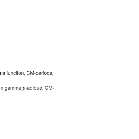
a function, CM-periods,
p
tion gamma
-adique, CM-