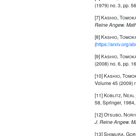
(1979) no. 3, pp. 5
[7]
Kashio, Tomok
Reine Angew. Math
[8]
Kashio, Tomok
(
https://arxiv.org/
[9]
Kashio, Tomoka
(2008) no. 6, pp. 
[10]
Kashio, Tomok
Volume 45
(2009) n
[11]
Koblitz, Neal
58
, Springer, 1984
[12]
Otsubo, Nori
J. Reine Angew. M
[13]
Shimura, Go