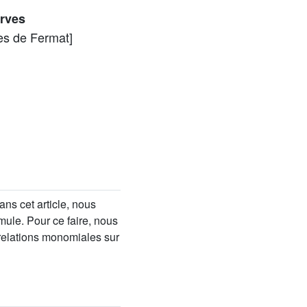
urves
es de Fermat]
ns cet article, nous
mule. Pour ce faire, nous
 relations monomiales sur