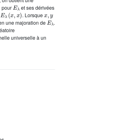
, on obtient une
E
λ
e pour
et ses dérivées
E
λ
(
x
,
x
)
x
,
y
l
. Lorsque
E
λ
 en une majoration de
.
éatoire
helle universelle à un
es