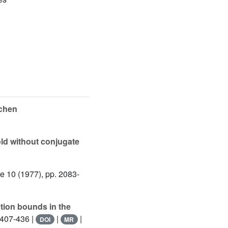
schen
ld without conjugate
me 10
(1977), pp. 2083-
ction bounds in the
 407-436 |
|
|
DOI
MR