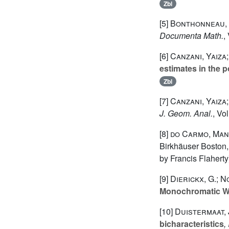
Zbl
[5]
Bonthonneau, 
Documenta Math.
,
[6]
Canzani, Yaiza
estimates in the 
Zbl
[7]
Canzani, Yaiza
J. Geom. Anal.
, Vo
[8]
do Carmo, Man
Birkhäuser Boston,
by Francis Flaherty
[9]
Dierickx, G.; No
Monochromatic 
[10]
Duistermaat, J
bicharacteristics
,