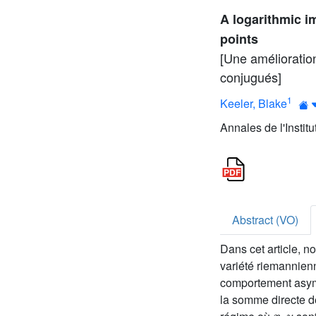
A logarithmic i
points
[Une amélioration
conjugués]
1
Keeler, Blake
Annales de l'Instit
Abstract (VO)
Dans cet article, n
variété riemannien
comportement asym
la somme directe d
x
,
y