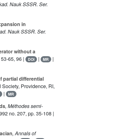
 Akad. Nauk SSSR. Ser.
xpansion in
Akad. Nauk SSSR. Ser.
erator without a
 53-65, 96 |
|
|
DOI
MR
partial differential
 Society, Providence, RI,
|
MR
lds
, Méthodes semi-
92 no. 207, pp. 35-108 |
lacian
, Annals of