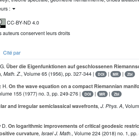
eurs :
CC-BY-ND 4.0
es auteurs conservent leurs droits
Cité par
 G.
Über die Eigenfunktionen auf geschlossenen Riemann
n
, Math. Z.
, Volume 65
(1956), pp. 327-344 |
|
|
DOI
MR
Zbl
 H.
On the wave equation on a compact Riemannian manifo
Volume 155
(1977) no. 3, pp. 249-276 |
|
|
DOI
MR
Zbl
ar and irregular semiclassical wavefronts
, J. Phys. A
, Volu
 D.
On logarithmic improvements of critical geodesic restri
sitive curvature
, Israel J. Math.
, Volume 224
(2018) no. 1, pp.