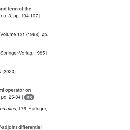
nd term of the
no. 3, pp. 104-107 |
, Volume 121
(1968), pp.
 Springer-Verlag, 1985 |
s
(2020)
mi operator on
 pp. 25-34 |
MR
hematics
, 176
, Springer,
adjoint differential