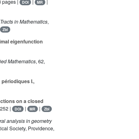
3 pages |
|
|
DOI
MR
Tracts in Mathematics
,
|
Zbl
mal eigenfunction
lied Mathematics
, 62
,
périodiques I.
,
nctions on a closed
-252 |
|
|
DOI
MR
Zbl
ral analysis in geometry
cal Society, Providence,