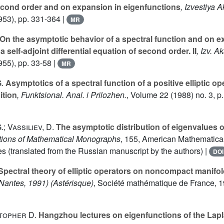
econd order and on expansion in eigenfunctions
, Izvestiya
953), pp. 331-364 |
MR
On the asymptotic behavior of a spectral function and on e
 self-adjoint differential equation of second order. II
, Izv. 
55), pp. 33-58 |
MR
.
Asymptotics of a spectral function of a positive elliptic op
ition
, Funktsional. Anal. i Prilozhen.
, Volume 22
(1988) no. 3, p.
; Vassiliev, D.
The asymptotic distribution of eigenvalues of 
ations of Mathematical Monographs
, 155
, American Mathematical
s (translated from the Russian manuscript by the authors) |
DOI
pectral theory of elliptic operators on noncompact manifo
(Nantes, 1991)
(Astérisque)
, Société mathématique de France, 19
topher D.
Hangzhou lectures on eigenfunctions of the Lap