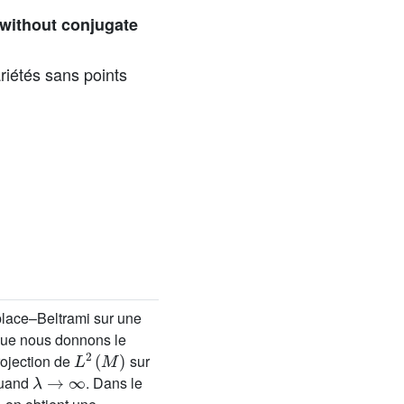
 without conjugate
riétés sans points
aplace–Beltrami sur une
que nous donnons le
L
2
(
M
)
rojection de
sur
λ
→
∞
uand
. Dans le