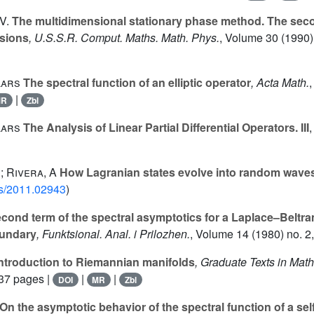
V.
The multidimensional stationary phase method. The seco
sions
, U.S.S.R. Comput. Maths. Math. Phys.
, Volume 30
(1990) 
Lars
The spectral function of an elliptic operator
, Acta Math.
|
MR
Zbl
Lars
The Analysis of Linear Partial Differential Operators. III
,
; Rivera, A
How Lagranian states evolve into random wave
abs/2011.02943
)
cond term of the spectral asymptotics for a Laplace–Beltra
oundary
, Funktsional. Anal. i Prilozhen.
, Volume 14
(1980) no. 2,
ntroduction to Riemannian manifolds
, Graduate Texts in Mat
37 pages |
|
|
DOI
MR
Zbl
On the asymptotic behavior of the spectral function of a self-