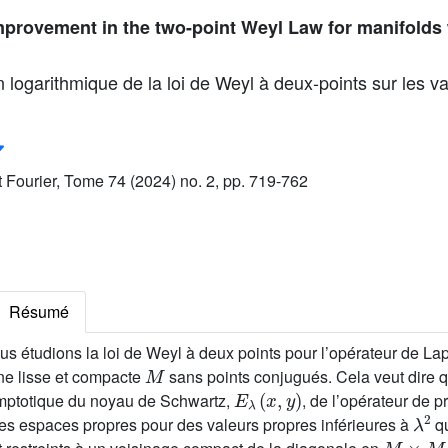
mprovement in the two-point Weyl Law for manifolds
 logarithmique de la loi de Weyl à deux-points sur les va
ut Fourier, Tome 74 (2024) no. 2, pp. 719-762
Résumé
ous étudions la loi de Weyl à deux points pour l’opérateur de L
M
ne lisse et compacte
sans points conjugués. Cela veut dire 
E
λ
(
x
,
y
)
ptotique du noyau de Schwartz,
, de l’opérateur de p
λ
2
es espaces propres pour des valeurs propres inférieures à
q
M
×
M