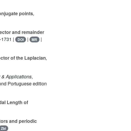
onjugate points
,
ojector and remainder
7-1731 |
|
|
DOI
MR
ctor of the Laplacian
,
 & Applications
,
cond Portuguese edition
dal Length of
tors and periodic
Zbl