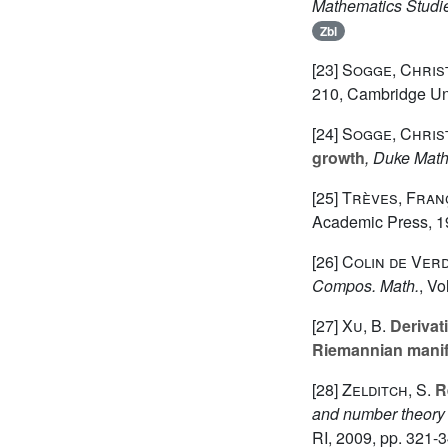
Mathematics Studi
Zbl
[23]
Sogge, Chris
210
, Cambridge Un
[24]
Sogge, Christ
growth
, Duke Math
[25]
Trèves, Fran
Academic Press, 1
[26]
Colin de Verd
Compos. Math.
, V
[27]
Xu, B.
Derivati
Riemannian manif
[28]
Zelditch, S.
Re
and number theory
RI, 2009, pp. 321-