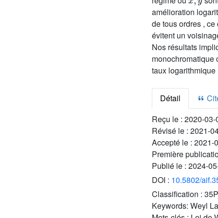
régime où
sont
amélioration logar
de tous ordres , ce
évitent un voisina
Nos résultats impl
monochromatique c
taux logarithmique 
Détail
Cite
Reçu le :
2020-03-
Révisé le :
2021-0
Accepté le :
2021-
Première publicati
Publié le :
2024-05
DOI :
10.5802/aif.
Classification :
35
Keywords:
Weyl La
Mots-clés :
Loi de 