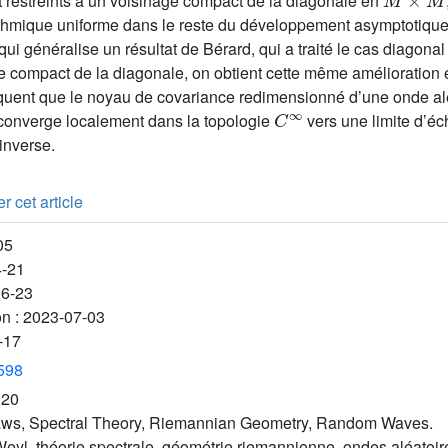
 restreints à un voisinage compact de la diagonale en
ithmique uniforme dans le reste du développement asymptotiqu
 qui généralise un résultat de Bérard, qui a traité le cas diagona
ge compact de la diagonale, on obtient cette même amélioration
iquent que le noyau de covariance redimensionné d’une onde al
C
∞
onverge localement dans la topologie
vers une limite d’éc
inverse.
r cet article
05
4-21
06-23
on :
2023-07-03
-17
3598
P20
ws, Spectral Theory, Riemannian Geometry, Random Waves.
Weyl, théorie spectrale, géométrie riemannienne, ondes aléatoir