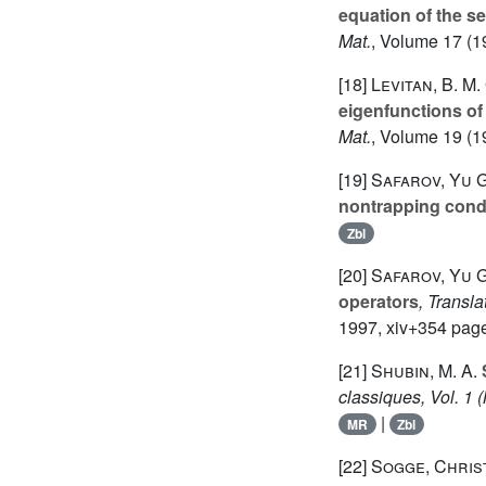
equation of the s
Mat.
, Volume 17
(1
[18]
Levitan, B. M.
eigenfunctions of a
Mat.
, Volume 19
(19
[19]
Safarov, Yu G
nontrapping cond
Zbl
[20]
Safarov, Yu G.
operators
, Transl
1997, xiv+354 page
[21]
Shubin, M. A.
S
classiques, Vol. 1 
|
MR
Zbl
[22]
Sogge, Chris