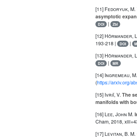
[11]
Fedoryuk, M. 
asymptotic expan
|
DOI
Zbl
[12]
Hörmander, 
193-218 |
|
DOI
[13]
Hörmander, 
|
DOI
MR
[14]
Ingremeau, M.
(
https://arxiv.org/
[15]
Ivriĭ, V.
The se
manifolds with b
[16]
Lee, John M.
I
Cham, 2018, xiii+4
[17]
Levitan, B. M.