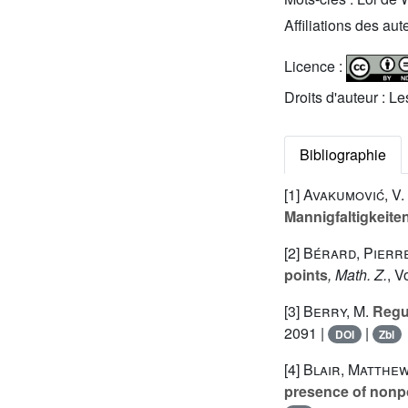
Affiliations des aut
Licence :
Droits d'auteur : L
Bibliographie
[1]
Avakumović, V.
Mannigfaltigkeite
[2]
Bérard, Pierre
points
, Math. Z.
, 
[3]
Berry, M.
Regul
2091 |
|
DOI
Zbl
[4]
Blair, Matthew
presence of nonpo