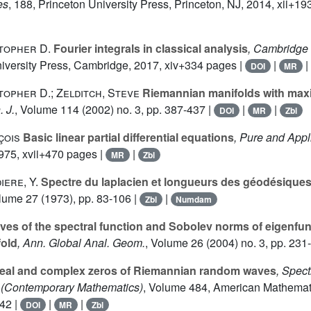
es
, 188
, Princeton University Press, Princeton, NJ, 2014, xii+19
topher D.
Fourier integrals in classical analysis
, Cambridge 
iversity Press, Cambridge, 2017, xiv+334 pages |
|
DOI
MR
opher D.; Zelditch, Steve
Riemannian manifolds with maxi
. J.
, Volume 114
(2002) no. 3, pp. 387-437 |
|
|
DOI
MR
Zbl
çois
Basic linear partial differential equations
, Pure and App
975, xvii+470 pages |
|
MR
Zbl
iere, Y.
Spectre du laplacien et longueurs des géodésiques 
olume 27
(1973), pp. 83-106 |
|
Zbl
Numdam
ves of the spectral function and Sobolev norms of eigenfu
old
, Ann. Global Anal. Geom.
, Volume 26
(2004) no. 3, pp. 231
al and complex zeros of Riemannian random waves
, Spect
(Contemporary Mathematics)
, Volume 484
, American Mathemati
342 |
|
|
DOI
MR
Zbl