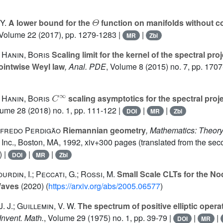
Θ
Y.
A lower bound for the
function on manifolds without c
 Volume 22
(2017), pp. 1279-1283 |
|
MR
Zbl
; Hanin, Boris
Scaling limit for the kernel of the spectral pr
pointwise Weyl law
, Anal. PDE
, Volume 8
(2015) no. 7, pp. 170
C
∞
; Hanin, Boris
scaling asymptotics for the spectral proje
lume 28
(2018) no. 1, pp. 111-122 |
|
|
DOI
MR
Zbl
fredo Perdigão
Riemannian geometry
, Mathematics: Theory
 Inc., Boston, MA, 1992, xiv+300 pages (translated from the se
) |
|
|
DOI
MR
Zbl
urdin, I.; Peccati, G.; Rossi, M.
Small Scale CLTs for the No
Waves
(2020) (
https://arxiv.org/abs/2005.06577
)
. J.; Guillemin, V. W.
The spectrum of positive elliptic opera
 Invent. Math.
, Volume 29
(1975) no. 1, pp. 39-79 |
|
|
DOI
MR