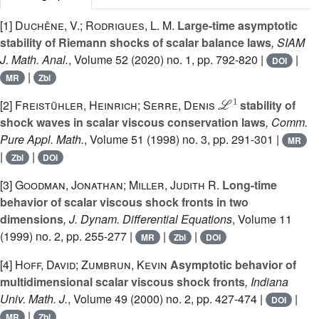
[1]
Duchêne, V.; Rodrigues, L. M.
Large-time asymptotic
stability of Riemann shocks of scalar balance laws
, SIAM
J. Math. Anal.
, Volume 52
(2020) no. 1, pp. 792-820 |
|
DOI
|
MR
Zbl
ℒ
1
[2]
Freistühler, Heinrich; Serre, Denis
stability of
shock waves in scalar viscous conservation laws
, Comm.
Pure Appl. Math.
, Volume 51
(1998) no. 3, pp. 291-301 |
MR
|
|
Zbl
DOI
[3]
Goodman, Jonathan; Miller, Judith R.
Long-time
behavior of scalar viscous shock fronts in two
dimensions
, J. Dynam. Differential Equations
, Volume 11
(1999) no. 2, pp. 255-277 |
|
|
MR
Zbl
DOI
[4]
Hoff, David; Zumbrun, Kevin
Asymptotic behavior of
multidimensional scalar viscous shock fronts
, Indiana
Univ. Math. J.
, Volume 49
(2000) no. 2, pp. 427-474 |
|
DOI
|
MR
Zbl