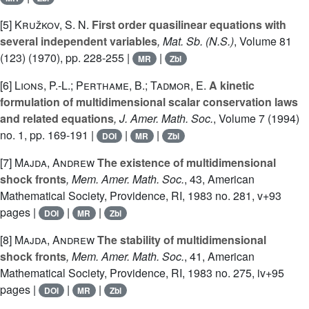
[5]
Kružkov, S. N.
First order quasilinear equations with
several independent variables
, Mat. Sb. (N.S.)
, Volume 81
(123)
(1970), pp. 228-255 |
|
MR
Zbl
[6]
Lions, P.-L.; Perthame, B.; Tadmor, E.
A kinetic
formulation of multidimensional scalar conservation laws
and related equations
, J. Amer. Math. Soc.
, Volume 7
(1994)
no. 1, pp. 169-191 |
|
|
DOI
MR
Zbl
[7]
Majda, Andrew
The existence of multidimensional
shock fronts
, Mem. Amer. Math. Soc.
, 43
, American
Mathematical Society, Providence, RI, 1983 no. 281, v+93
pages |
|
|
DOI
MR
Zbl
[8]
Majda, Andrew
The stability of multidimensional
shock fronts
, Mem. Amer. Math. Soc.
, 41
, American
Mathematical Society, Providence, RI, 1983 no. 275, iv+95
pages |
|
|
DOI
MR
Zbl
L
1