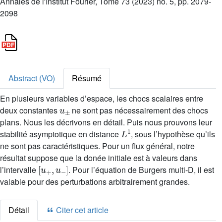
Annales de l'Institut Fourier, Tome 73 (2023) no. 5, pp. 2079-
2098
Abstract (VO)
Résumé
En plusieurs variables d’espace, les chocs scalaires entre
u
±
deux constantes
ne sont pas nécessairement des chocs
plans. Nous les décrivons en détail. Puis nous prouvons leur
L
1
stabilité asymptotique en distance
, sous l’hypothèse qu’ils
ne sont pas caractéristiques. Pour un flux général, notre
résultat suppose que la donée initiale est à valeurs dans
[
u
+
,
u
-
]
l’intervalle
. Pour l’équation de Burgers multi-D, il est
valable pour des perturbations arbitrairement grandes.
Détail
Citer cet article