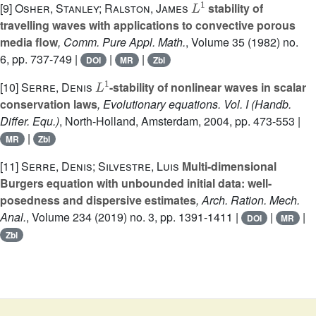
[9]
Osher, Stanley; Ralston, James
stability of
travelling waves with applications to convective porous
media flow
, Comm. Pure Appl. Math.
, Volume 35
(1982) no.
6, pp. 737-749 |
|
|
DOI
MR
Zbl
L
1
[10]
Serre, Denis
-stability of nonlinear waves in scalar
conservation laws
, Evolutionary equations. Vol. I
(Handb.
Differ. Equ.)
, North-Holland, Amsterdam, 2004, pp. 473-553 |
|
MR
Zbl
[11]
Serre, Denis; Silvestre, Luis
Multi-dimensional
Burgers equation with unbounded initial data: well-
posedness and dispersive estimates
, Arch. Ration. Mech.
Anal.
, Volume 234
(2019) no. 3, pp. 1391-1411 |
|
|
DOI
MR
Zbl