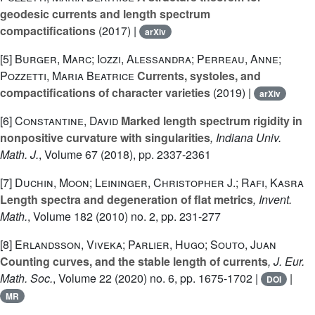
geodesic currents and length spectrum
compactifications
(2017) |
arXiv
[5]
Burger, Marc; Iozzi, Alessandra; Perreau, Anne;
Pozzetti, Maria Beatrice
Currents, systoles, and
compactifications of character varieties
(2019) |
arXiv
[6]
Constantine, David
Marked length spectrum rigidity in
nonpositive curvature with singularities
, Indiana Univ.
Math. J.
, Volume 67
(2018), pp. 2337-2361
[7]
Duchin, Moon; Leininger, Christopher J.; Rafi, Kasra
Length spectra and degeneration of flat metrics
, Invent.
Math.
, Volume 182
(2010) no. 2, pp. 231-277
[8]
Erlandsson, Viveka; Parlier, Hugo; Souto, Juan
Counting curves, and the stable length of currents
, J. Eur.
Math. Soc.
, Volume 22
(2020) no. 6, pp. 1675-1702 |
|
DOI
MR