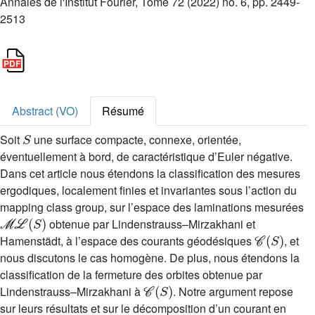
Annales de l'Institut Fourier, Tome 72 (2022) no. 6, pp. 2449-
2513
Abstract (VO)
Résumé
S
Soit
une surface compacte, connexe, orientée,
éventuellement à bord, de caractéristique d’Euler négative.
Dans cet article nous étendons la classification des mesures
ergodiques, localement finies et invariantes sous l’action du
mapping class group, sur l’espace des laminations mesurées
ℳ
ℒ
(
S
)
obtenue par Lindenstrauss–Mirzakhani et
𝒞
(
S
)
Hamenstädt, à l’espace des courants géodésiques
, et
nous discutons le cas homogène. De plus, nous étendons la
classification de la fermeture des orbites obtenue par
𝒞
(
S
)
Lindenstrauss–Mirzakhani à
. Notre argument repose
sur leurs résultats et sur le décomposition d’un courant en