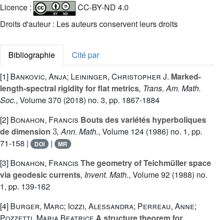
Licence :
CC-BY-ND 4.0
Droits d'auteur : Les auteurs conservent leurs droits
Bibliographie
Cité par
[1]
Bankovic, Anja; Leininger, Christopher J.
Marked-
length-spectral rigidity for flat metrics
, Trans. Am. Math.
Soc.
, Volume 370
(2018) no. 3, pp. 1867-1884
[2]
Bonahon, Francis
Bouts des variétés hyperboliques
3
de dimension
, Ann. Math.
, Volume 124
(1986) no. 1, pp.
71-158 |
|
DOI
MR
[3]
Bonahon, Francis
The geometry of Teichmüller space
via geodesic currents
, Invent. Math.
, Volume 92
(1988) no.
1, pp. 139-162
[4]
Burger, Marc; Iozzi, Alessandra; Perreau, Anne;
Pozzetti, Maria Beatrice
A structure theorem for