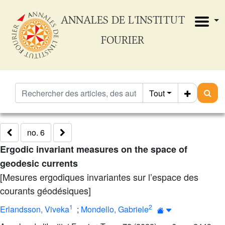
ANNALES DE L'INSTITUT
FOURIER
Tout
no. 6
Ergodic invariant measures on the space of
geodesic currents
[Mesures ergodiques invariantes sur l’espace des
courants géodésiques]
1
2
Erlandsson, Viveka
;
Mondello, Gabriele