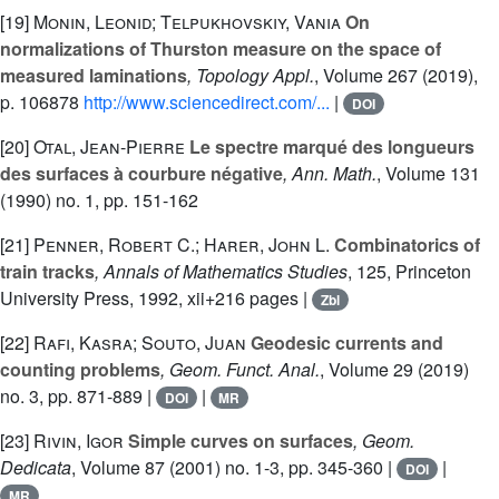
[19]
Monin, Leonid; Telpukhovskiy, Vania
On
normalizations of Thurston measure on the space of
measured laminations
, Topology Appl.
, Volume 267
(2019),
p. 106878
http://www.sciencedirect.com/...
|
DOI
[20]
Otal, Jean-Pierre
Le spectre marqué des longueurs
des surfaces à courbure négative
, Ann. Math.
, Volume 131
(1990) no. 1, pp. 151-162
[21]
Penner, Robert C.; Harer, John L.
Combinatorics of
train tracks
, Annals of Mathematics Studies
, 125
, Princeton
University Press, 1992, xii+216 pages |
Zbl
[22]
Rafi, Kasra; Souto, Juan
Geodesic currents and
counting problems
, Geom. Funct. Anal.
, Volume 29
(2019)
no. 3, pp. 871-889 |
|
DOI
MR
[23]
Rivin, Igor
Simple curves on surfaces
, Geom.
Dedicata
, Volume 87
(2001) no. 1-3, pp. 345-360 |
|
DOI
MR