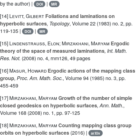
by the author) |
|
DOI
MR
[14]
Levitt, Gilbert
Foliations and laminations on
hyperbolic surfaces
, Topology
, Volume 22
(1983) no. 2, pp.
119-135 |
|
DOI
MR
[15]
Lindenstrauss, Elon; Mirzakhani, Maryam
Ergodic
theory of the space of measured laminations
, Int. Math.
Res. Not.
(2008) no. 4, rnm126, 49 pages
[16]
Masur, Howard
Ergodic actions of the mapping class
group
, Proc. Am. Math. Soc.
, Volume 94
(1985) no. 3, pp.
455-459
[17]
Mirzakhani, Maryam
Growth of the number of simple
closed geodesics on hyperbolic surfaces
, Ann. Math.
,
Volume 168
(2008) no. 1, pp. 97-125
[18]
Mirzakhani, Maryam
Counting mapping class group
orbits on hyperbolic surfaces
(2016) |
arXiv