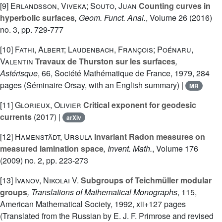
[9]
Erlandsson, Viveka; Souto, Juan
Counting curves in
hyperbolic surfaces
, Geom. Funct. Anal.
, Volume 26
(2016)
no. 3, pp. 729-777
[10]
Fathi, Albert; Laudenbach, François; Poénaru,
Valentin
Travaux de Thurston sur les surfaces
,
Astérisque
, 66
, Société Mathématique de France, 1979, 284
pages (Séminaire Orsay, with an English summary) |
MR
[11]
Glorieux, Olivier
Critical exponent for geodesic
currents
(2017) |
arXiv
[12]
Hamenstädt, Ursula
Invariant Radon measures on
measured lamination space
, Invent. Math.
, Volume 176
(2009) no. 2, pp. 223-273
[13]
Ivanov, Nikolai V.
Subgroups of Teichmüller modular
groups
, Translations of Mathematical Monographs
, 115
,
American Mathematical Society, 1992, xii+127 pages
(Translated from the Russian by E. J. F. Primrose and revised