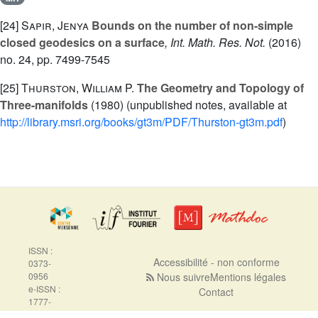
[24]
Sapir, Jenya
Bounds on the number of non-simple
closed geodesics on a surface
, Int. Math. Res. Not.
(2016)
no. 24, pp. 7499-7545
[25]
Thurston, William P.
The Geometry and Topology of
Three-manifolds
(1980) (unpublished notes, available at
http://library.msri.org/books/gt3m/PDF/Thurston-gt3m.pdf
)
ISSN :
Accessibilité - non conforme
0373-
0956
Nous suivre
Mentions légales
e-ISSN :
Contact
1777-
5310