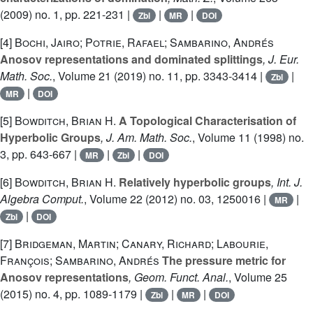
(2009) no. 1, pp. 221-231 |
|
|
Zbl
MR
DOI
[4]
Bochi, Jairo; Potrie, Rafael; Sambarino, Andrés
Anosov representations and dominated splittings
, J. Eur.
Math. Soc.
, Volume 21
(2019) no. 11, pp. 3343-3414 |
|
Zbl
|
MR
DOI
[5]
Bowditch, Brian H.
A Topological Characterisation of
Hyperbolic Groups
, J. Am. Math. Soc.
, Volume 11
(1998) no.
3, pp. 643-667 |
|
|
MR
Zbl
DOI
[6]
Bowditch, Brian H.
Relatively hyperbolic groups
, Int. J.
Algebra Comput.
, Volume 22
(2012) no. 03, 1250016 |
|
MR
|
Zbl
DOI
[7]
Bridgeman, Martin; Canary, Richard; Labourie,
François; Sambarino, Andrés
The pressure metric for
Anosov representations
, Geom. Funct. Anal.
, Volume 25
(2015) no. 4, pp. 1089-1179 |
|
|
Zbl
MR
DOI