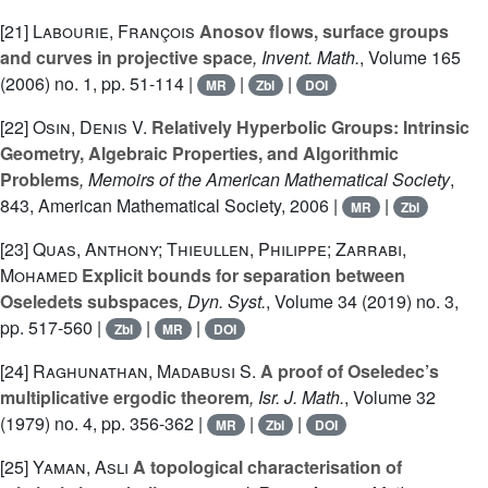
[21]
Labourie, François
Anosov flows, surface groups
and curves in projective space
, Invent. Math.
, Volume 165
(2006) no. 1, pp. 51-114 |
|
|
MR
Zbl
DOI
[22]
Osin, Denis V.
Relatively Hyperbolic Groups: Intrinsic
Geometry, Algebraic Properties, and Algorithmic
Problems
, Memoirs of the American Mathematical Society
,
843
, American Mathematical Society, 2006 |
|
MR
Zbl
[23]
Quas, Anthony; Thieullen, Philippe; Zarrabi,
Mohamed
Explicit bounds for separation between
Oseledets subspaces
, Dyn. Syst.
, Volume 34
(2019) no. 3,
pp. 517-560 |
|
|
Zbl
MR
DOI
[24]
Raghunathan, Madabusi S.
A proof of Oseledec’s
multiplicative ergodic theorem
, Isr. J. Math.
, Volume 32
(1979) no. 4, pp. 356-362 |
|
|
MR
Zbl
DOI
[25]
Yaman, Asli
A topological characterisation of