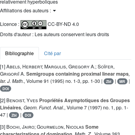
relativement hyperboliques
Affiliations des auteurs :
Licence :
CC-BY-ND 4.0
Droits d'auteur : Les auteurs conservent leurs droits
Bibliographie
Cité par
[1]
Abels, Herbert; Margulis, Gregory A.; Soĭfer,
Grigoriĭ A.
Semigroups containing proximal linear maps
,
Isr. J. Math.
, Volume 91
(1995) no. 1-3, pp. 1-30 |
|
|
Zbl
MR
DOI
[2]
Benoist, Yves
Propriétés Asymptotiques des Groupes
Linéaires
, Geom. Funct. Anal.
, Volume 7
(1997) no. 1, pp. 1-
47 |
|
Zbl
DOI
[3]
Bochi, Jairo; Gourmelon, Nicolas
Some
characterizations of domination
, Math. Z.
, Volume 263