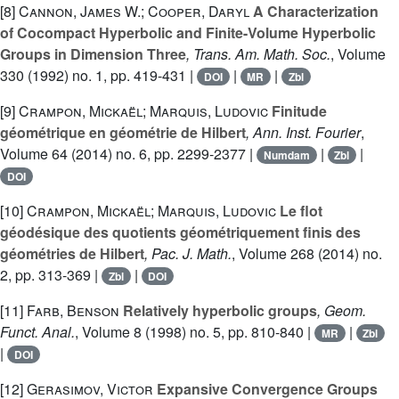
[8]
Cannon, James W.; Cooper, Daryl
A Characterization
of Cocompact Hyperbolic and Finite-Volume Hyperbolic
Groups in Dimension Three
, Trans. Am. Math. Soc.
, Volume
330
(1992) no. 1, pp. 419-431 |
|
|
DOI
MR
Zbl
[9]
Crampon, Mickaël; Marquis, Ludovic
Finitude
géométrique en géométrie de Hilbert
, Ann. Inst. Fourier
,
Volume 64
(2014) no. 6, pp. 2299-2377 |
|
|
Numdam
Zbl
DOI
[10]
Crampon, Mickaël; Marquis, Ludovic
Le flot
géodésique des quotients géométriquement finis des
géométries de Hilbert
, Pac. J. Math.
, Volume 268
(2014) no.
2, pp. 313-369 |
|
Zbl
DOI
[11]
Farb, Benson
Relatively hyperbolic groups
, Geom.
Funct. Anal.
, Volume 8
(1998) no. 5, pp. 810-840 |
|
MR
Zbl
|
DOI
[12]
Gerasimov, Victor
Expansive Convergence Groups