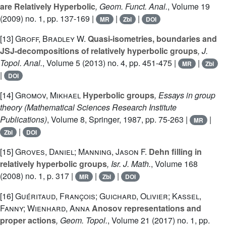
are Relatively Hyperbolic
, Geom. Funct. Anal.
, Volume 19
(2009) no. 1, pp. 137-169 |
|
|
MR
Zbl
DOI
[13]
Groff, Bradley W.
Quasi-isometries, boundaries and
JSJ-decompositions of relatively hyperbolic groups
, J.
Topol. Anal.
, Volume 5
(2013) no. 4, pp. 451-475 |
|
MR
Zbl
|
DOI
[14]
Gromov, Mikhael
Hyperbolic groups
, Essays in group
theory
(Mathematical Sciences Research Institute
Publications)
, Volume 8
, Springer, 1987, pp. 75-263 |
|
MR
|
Zbl
DOI
[15]
Groves, Daniel; Manning, Jason F.
Dehn filling in
relatively hyperbolic groups
, Isr. J. Math.
, Volume 168
(2008) no. 1, p. 317 |
|
|
MR
Zbl
DOI
[16]
Guéritaud, François; Guichard, Olivier; Kassel,
Fanny; Wienhard, Anna
Anosov representations and
proper actions
, Geom. Topol.
, Volume 21
(2017) no. 1, pp.