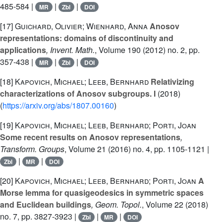
485-584 |
|
|
MR
Zbl
DOI
[17]
Guichard, Olivier; Wienhard, Anna
Anosov
representations: domains of discontinuity and
applications
, Invent. Math.
, Volume 190
(2012) no. 2, pp.
357-438 |
|
|
MR
Zbl
DOI
[18]
Kapovich, Michael; Leeb, Bernhard
Relativizing
characterizations of Anosov subgroups. I
(2018)
(
https://arxiv.org/abs/1807.00160
)
[19]
Kapovich, Michael; Leeb, Bernhard; Porti, Joan
Some recent results on Anosov representations
,
Transform. Groups
, Volume 21
(2016) no. 4, pp. 1105-1121 |
|
|
Zbl
MR
DOI
[20]
Kapovich, Michael; Leeb, Bernhard; Porti, Joan
A
Morse lemma for quasigeodesics in symmetric spaces
and Euclidean buildings
, Geom. Topol.
, Volume 22
(2018)
no. 7, pp. 3827-3923 |
|
|
Zbl
MR
DOI