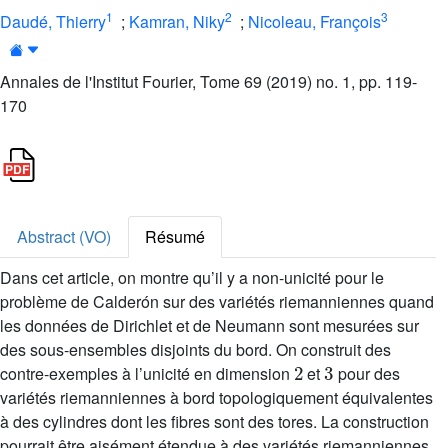
1
2
3
Daudé, Thierry
;
Kamran, Niky
;
Nicoleau, François
Annales de l'Institut Fourier, Tome 69 (2019) no. 1, pp. 119-
170
Abstract (VO)
Résumé
Dans cet article, on montre qu’il y a non-unicité pour le
problème de Calderón sur des variétés riemanniennes quand
les données de Dirichlet et de Neumann sont mesurées sur
des sous-ensembles disjoints du bord. On construit des
2
3
contre-exemples à l’unicité en dimension
et
pour des
variétés riemanniennes à bord topologiquement équivalentes
à des cylindres dont les fibres sont des tores. La construction
pourrait être aisément étendue à des variétés riemanniennes