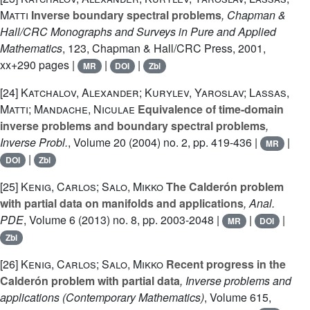
Matti
Inverse boundary spectral problems
, Chapman &
Hall/CRC Monographs and Surveys in Pure and Applied
Mathematics
, 123
, Chapman & Hall/CRC Press, 2001,
xx+290 pages |
|
|
MR
DOI
Zbl
[24]
Katchalov, Alexander; Kurylev, Yaroslav; Lassas,
Matti; Mandache, Niculae
Equivalence of time-domain
inverse problems and boundary spectral problems
,
Inverse Probl.
, Volume 20
(2004) no. 2, pp. 419-436 |
|
MR
|
DOI
Zbl
[25]
Kenig, Carlos; Salo, Mikko
The Calderón problem
with partial data on manifolds and applications
, Anal.
PDE
, Volume 6
(2013) no. 8, pp. 2003-2048 |
|
|
MR
DOI
Zbl
[26]
Kenig, Carlos; Salo, Mikko
Recent progress in the
Calderón problem with partial data
, Inverse problems and
applications
(Contemporary Mathematics)
, Volume 615
,