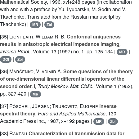
Mathematical Society, 1996, xvi+248 pages (In collaboration
with and with a preface by Yu. Lyubarskii, M. Sodin and V.
Tkachenko, Translated from the Russian manuscript by
Tkachenko) |
|
MR
Zbl
[35]
Lionheart, William R. B.
Conformal uniqueness
results in anisotropic electrical impedance imaging
,
Inverse Probl.
, Volume 13
(1997) no. 1, pp. 125-134 |
|
MR
|
DOI
Zbl
[36]
Marčenko, Vladimir A.
Some questions of the theory
of one-dimensional linear differential operators of the
second order. I
, Trudy Moskov. Mat. Obšč.
, Volume 1
(1952),
pp. 327-420 |
MR
[37]
Pöschel, Jürgen; Trubowitz, Eugene
Inverse
spectral theory
, Pure and Applied Mathematics
, 130
,
Academic Press Inc., 1987, x+192 pages |
|
MR
Zbl
[38]
Rakesh
Characterization of transmission data for