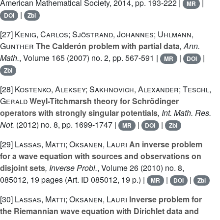
American Mathematical Society, 2014, pp. 193-222 |
|
MR
|
DOI
Zbl
[27]
Kenig, Carlos; Sjöstrand, Johannes; Uhlmann,
Gunther
The Calderón problem with partial data
, Ann.
Math.
, Volume 165
(2007) no. 2, pp. 567-591 |
|
|
MR
DOI
Zbl
[28]
Kostenko, Aleksey; Sakhnovich, Alexander; Teschl,
Gerald
Weyl-Titchmarsh theory for Schrödinger
operators with strongly singular potentials
, Int. Math. Res.
Not.
(2012) no. 8, pp. 1699-1747 |
|
|
MR
DOI
Zbl
[29]
Lassas, Matti; Oksanen, Lauri
An inverse problem
for a wave equation with sources and observations on
disjoint sets
, Inverse Probl.
, Volume 26
(2010) no. 8,
085012, 19 pages (Art. ID 085012, 19 p.) |
|
|
MR
DOI
Zbl
[30]
Lassas, Matti; Oksanen, Lauri
Inverse problem for
the Riemannian wave equation with Dirichlet data and