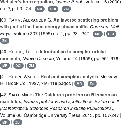
Webster’s horn equation
, Inverse Probl.
, Volume 16
(2000)
no. 2, p. L9-L24 |
|
|
MR
DOI
Zbl
[39]
Ramm, Alexander G.
An inverse scattering problem
with part of the fixed-energy phase shifts
, Commun. Math.
Phys.
, Volume 207
(1999) no. 1, pp. 231-247 |
|
|
MR
DOI
Zbl
[40]
Regge, Tullio
Introduction to complex orbital
momenta
, Nuovo Cimento
, Volume 14
(1959), pp. 951-976 |
|
|
MR
DOI
Zbl
[41]
Rudin, Walter
Real and complex analysis
, McGraw-
Hill Book Co., 1987, xiv+416 pages |
|
MR
Zbl
[42]
Salo, Mikko
The Calderón problem on Riemannian
manifolds
, Inverse problems and applications: inside out. II
(Mathematical Sciences Research Institute Publications)
,
Volume 60
, Cambridge University Press, 2013, pp. 167-247 |
|
MR
Zbl