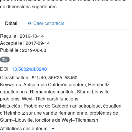
de dimensions supérieures.
Détail
Citer cet article
Reçu le :
2016-10-14
Accepté le :
2017-09-14
Publié le :
2019-06-03
Zbl
DOI :
10.5802/aif.3240
Classification :
81U40, 35P25, 58J50
Keywords:
Anisotropic Calderón problem, Helmholtz
equation on a Riemannian manifold, Sturm–Liouville
problems, Weyl–Titchmarsh functions
Mots-clés :
Problème de Calderón anisotropique, équation
d’Helmholtz sur une variété riemannienne, problèmes de
Sturm–Liouville, fonctions de Weyl–Titchmarsh
Affiliations des auteurs :