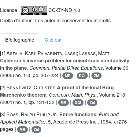
Licence :
CC-BY-ND 4.0
Droits d'auteur : Les auteurs conservent leurs droits
Bibliographie
Cité par
[1]
Astala, Kari; Päivärinta, Lassi; Lassas, Matti
Calderón’s inverse problem for anisotropic conductivity
in the plane
, Commun. Partial Differ. Equations
, Volume 30
(2005) no. 1-3, pp. 207-224 |
|
|
MR
DOI
Zbl
[2]
Bennewitz, Christer
A proof of the local Borg-
Marchenko theorem
, Commun. Math. Phys.
, Volume 218
(2001) no. 1, pp. 131-132 |
|
|
MR
DOI
Zbl
[3]
Boas, Ralph Philip Jr.
Entire functions
, Pure and
Applied Mathematics
, 5
, Academic Press Inc., 1954, x+276
pages |
|
MR
Zbl