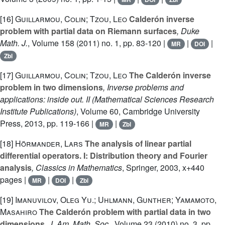
[16]
Guillarmou, Colin; Tzou, Leo
Calderón inverse
problem with partial data on Riemann surfaces
, Duke
Math. J.
, Volume 158
(2011) no. 1, pp. 83-120 |
|
|
MR
DOI
Zbl
[17]
Guillarmou, Colin; Tzou, Leo
The Calderón inverse
problem in two dimensions
, Inverse problems and
applications: inside out. II
(Mathematical Sciences Research
Institute Publications)
, Volume 60
, Cambridge University
Press, 2013, pp. 119-166 |
|
MR
Zbl
[18]
Hörmander, Lars
The analysis of linear partial
differential operators. I: Distribution theory and Fourier
analysis
, Classics in Mathematics
, Springer, 2003, x+440
pages |
|
|
MR
DOI
Zbl
[19]
Imanuvilov, Oleg Yu.; Uhlmann, Gunther; Yamamoto,
Masahiro
The Calderón problem with partial data in two
dimensions
, J. Am. Math. Soc.
, Volume 23
(2010) no. 3, pp.