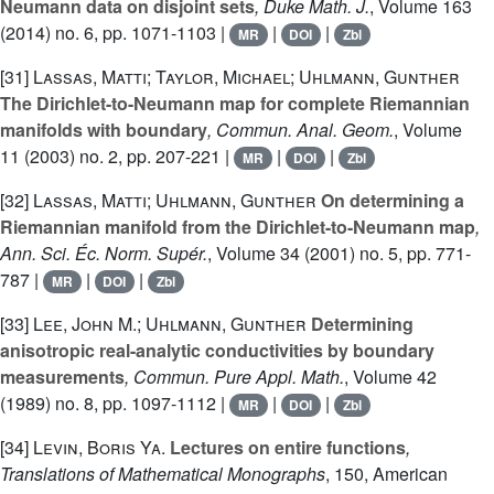
Neumann data on disjoint sets
, Duke Math. J.
, Volume 163
(2014) no. 6, pp. 1071-1103 |
|
|
MR
DOI
Zbl
[31]
Lassas, Matti; Taylor, Michael; Uhlmann, Gunther
The Dirichlet-to-Neumann map for complete Riemannian
manifolds with boundary
, Commun. Anal. Geom.
, Volume
11
(2003) no. 2, pp. 207-221 |
|
|
MR
DOI
Zbl
[32]
Lassas, Matti; Uhlmann, Gunther
On determining a
Riemannian manifold from the Dirichlet-to-Neumann map
,
Ann. Sci. Éc. Norm. Supér.
, Volume 34
(2001) no. 5, pp. 771-
787 |
|
|
MR
DOI
Zbl
[33]
Lee, John M.; Uhlmann, Gunther
Determining
anisotropic real-analytic conductivities by boundary
measurements
, Commun. Pure Appl. Math.
, Volume 42
(1989) no. 8, pp. 1097-1112 |
|
|
MR
DOI
Zbl
[34]
Levin, Boris Ya.
Lectures on entire functions
,
Translations of Mathematical Monographs
, 150
, American