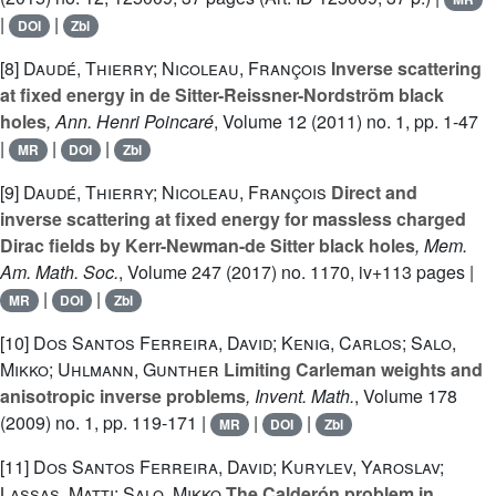
|
|
DOI
Zbl
[8]
Daudé, Thierry; Nicoleau, François
Inverse scattering
at fixed energy in de Sitter-Reissner-Nordström black
holes
, Ann. Henri Poincaré
, Volume 12
(2011) no. 1, pp. 1-47
|
|
|
MR
DOI
Zbl
[9]
Daudé, Thierry; Nicoleau, François
Direct and
inverse scattering at fixed energy for massless charged
Dirac fields by Kerr-Newman-de Sitter black holes
, Mem.
Am. Math. Soc.
, Volume 247
(2017) no. 1170, iv+113 pages |
|
|
MR
DOI
Zbl
[10]
Dos Santos Ferreira, David; Kenig, Carlos; Salo,
Mikko; Uhlmann, Gunther
Limiting Carleman weights and
anisotropic inverse problems
, Invent. Math.
, Volume 178
(2009) no. 1, pp. 119-171 |
|
|
MR
DOI
Zbl
[11]
Dos Santos Ferreira, David; Kurylev, Yaroslav;
Lassas, Matti; Salo, Mikko
The Calderón problem in