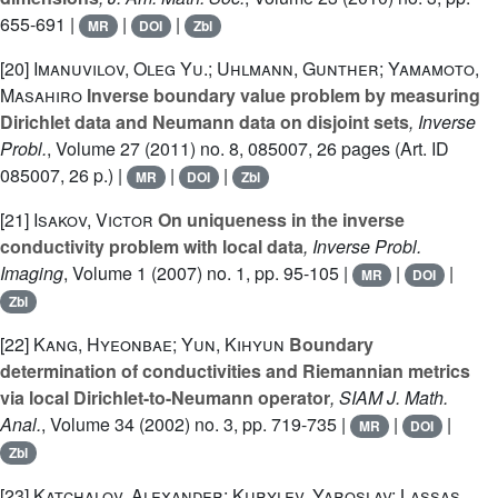
655-691 |
|
|
MR
DOI
Zbl
[20]
Imanuvilov, Oleg Yu.; Uhlmann, Gunther; Yamamoto,
Masahiro
Inverse boundary value problem by measuring
Dirichlet data and Neumann data on disjoint sets
, Inverse
Probl.
, Volume 27
(2011) no. 8, 085007, 26 pages (Art. ID
085007, 26 p.) |
|
|
MR
DOI
Zbl
[21]
Isakov, Victor
On uniqueness in the inverse
conductivity problem with local data
, Inverse Probl.
Imaging
, Volume 1
(2007) no. 1, pp. 95-105 |
|
|
MR
DOI
Zbl
[22]
Kang, Hyeonbae; Yun, Kihyun
Boundary
determination of conductivities and Riemannian metrics
via local Dirichlet-to-Neumann operator
, SIAM J. Math.
Anal.
, Volume 34
(2002) no. 3, pp. 719-735 |
|
|
MR
DOI
Zbl
[23]
Katchalov, Alexander; Kurylev, Yaroslav; Lassas,