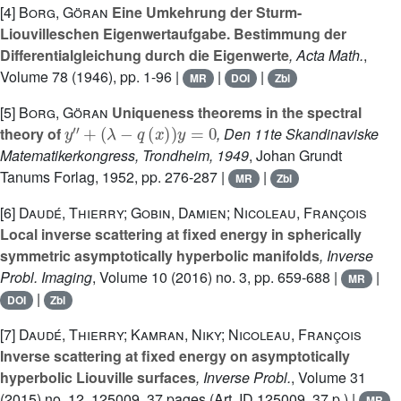
[4]
Borg, Göran
Eine Umkehrung der Sturm-
Liouvilleschen Eigenwertaufgabe. Bestimmung der
Differentialgleichung durch die Eigenwerte
, Acta Math.
,
Volume 78
(1946), pp. 1-96 |
|
|
MR
DOI
Zbl
[5]
Borg, Göran
Uniqueness theorems in the spectral
y
'
'
+
(
λ
-
q
(
x
)
)
y
=
0
theory of
, Den 11te Skandinaviske
Matematikerkongress, Trondheim, 1949
, Johan Grundt
Tanums Forlag, 1952, pp. 276-287 |
|
MR
Zbl
[6]
Daudé, Thierry; Gobin, Damien; Nicoleau, François
Local inverse scattering at fixed energy in spherically
symmetric asymptotically hyperbolic manifolds
, Inverse
Probl. Imaging
, Volume 10
(2016) no. 3, pp. 659-688 |
|
MR
|
DOI
Zbl
[7]
Daudé, Thierry; Kamran, Niky; Nicoleau, François
Inverse scattering at fixed energy on asymptotically
hyperbolic Liouville surfaces
, Inverse Probl.
, Volume 31
(2015) no. 12, 125009, 37 pages (Art. ID 125009, 37 p.) |
MR