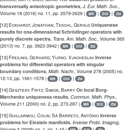
transversally anisotropic geometries
, J. Eur. Math. Soc.
,
Volume 18
(2016) no. 11, pp. 2579-2626 |
|
|
MR
DOI
Zbl
[12]
Eckhardt, Jonathan; Teschl, Gerald
Uniqueness
results for one-dimensional Schrödinger operators with
purely discrete spectra
, Trans. Am. Math. Soc.
, Volume 365
(2013) no. 7, pp. 3923-3942 |
|
|
MR
DOI
Zbl
[13]
Freiling, Gerhard; Yurko, Vjacheslav
Inverse
problems for differential operators with singular
boundary conditions
, Math. Nachr.
, Volume 278
(2005) no.
12-13, pp. 1561-1578 |
|
|
MR
DOI
Zbl
[14]
Gesztesy, Fritz; Simon, Barry
On local Borg-
Marchenko uniqueness results
, Commun. Math. Phys.
,
Volume 211
(2000) no. 2, pp. 273-287 |
|
|
MR
DOI
Zbl
[15]
Guillarmou, Colin; Sá Barreto, Antônio
Inverse
problems for Einstein manifolds
, Inverse Probl. Imaging
,
Volume 3
(2009) no. 1, pp. 1-15 |
|
|
MR
DOI
Zbl