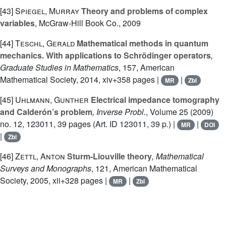
[43]
Spiegel, Murray
Theory and problems of complex
variables
, McGraw-Hill Book Co., 2009
[44]
Teschl, Gerald
Mathematical methods in quantum
mechanics. With applications to Schrödinger operators
,
Graduate Studies in Mathematics
, 157
, American
Mathematical Society, 2014, xiv+358 pages |
|
MR
Zbl
[45]
Uhlmann, Gunther
Electrical impedance tomography
and Calderón’s problem
, Inverse Probl.
, Volume 25
(2009)
no. 12, 123011, 39 pages (Art. ID 123011, 39 p.) |
|
MR
DOI
|
Zbl
[46]
Zettl, Anton
Sturm-Liouville theory
, Mathematical
Surveys and Monographs
, 121
, American Mathematical
Society, 2005, xii+328 pages |
|
MR
Zbl