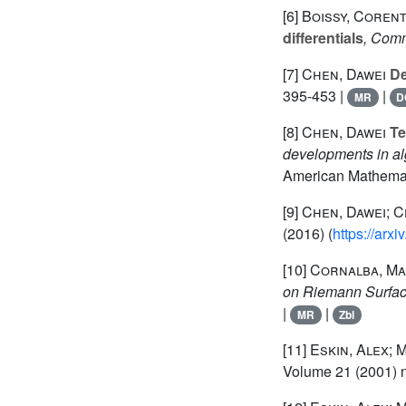
[6]
Boissy, Corent
differentials
, Comm
[7]
Chen, Dawei
De
395-453 |
|
MR
D
[8]
Chen, Dawei
Te
developments in a
American Mathemati
[9]
Chen, Dawei; C
(2016) (
https://arx
[10]
Cornalba, Ma
on Riemann Surfac
|
|
MR
Zbl
[11]
Eskin, Alex;
Volume 21
(2001) n