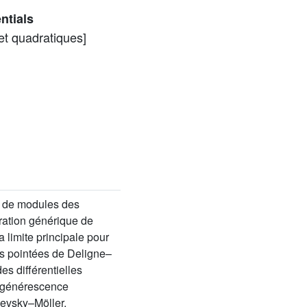
ntials
et quadratiques]
es de modules des
uration générique de
a limite principale pour
es pointées de Deligne–
s différentielles
dégénérescence
evsky–Möller.