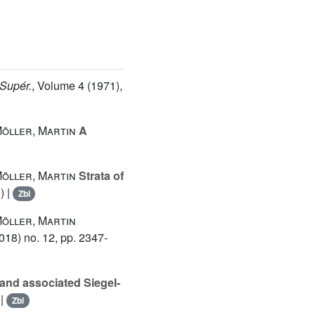
 Supér.
, Volume 4
(1971),
Möller, Martin
A
Möller, Martin
Strata of
8
) |
Zbl
Möller, Martin
018) no. 12, pp. 2347-
 and associated Siegel-
|
Zbl