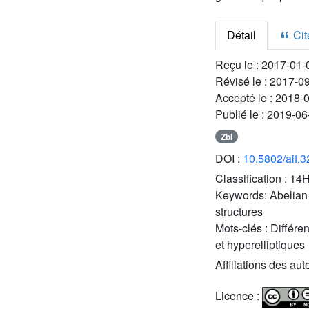
Détail
Cite
Reçu le :
2017-01-
Révisé le :
2017-0
Accepté le :
2018-
Publié le :
2019-06
Zbl
DOI :
10.5802/aif.
Classification :
14H
Keywords:
Abelian 
structures
Mots-clés :
Différen
et hyperelliptiques
Affiliations des aut
Licence :