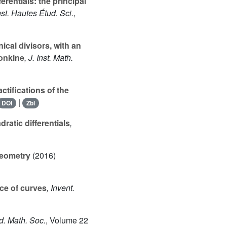
erentials: the principal
nst. Hautes Étud. Sci.
,
cal divisors, with an
vonkine
, J. Inst. Math.
tifications of the
|
DOI
Zbl
ratic differentials
,
geometry
(2016)
ce of curves
, Invent.
nd. Math. Soc.
, Volume 22