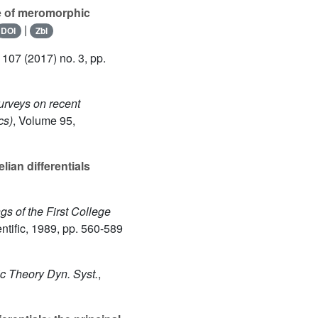
e of meromorphic
|
DOI
Zbl
 107
(2017) no. 3, pp.
urveys on recent
cs)
, Volume 95
,
lian differentials
gs of the First College
entific, 1989, pp. 560-589
ic Theory Dyn. Syst.
,