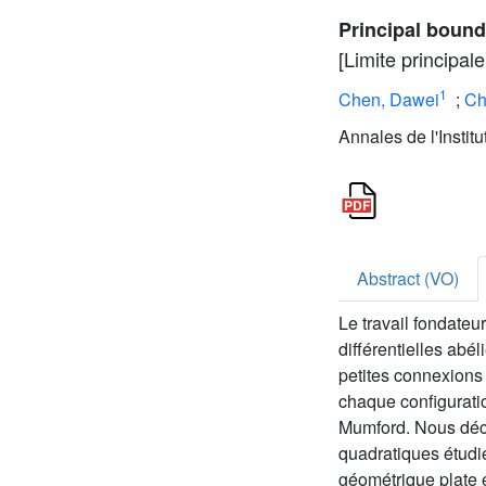
Principal bound
[Limite principal
1
Chen, Dawei
;
Ch
Annales de l'Instit
Abstract (VO)
Le travail fondateu
différentielles abé
petites connexions 
chaque configuratio
Mumford. Nous décr
quadratiques étudi
géométrique plate