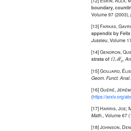
[12]
Eskin, Alex; 
boundary, counti
Volume 97
(2003), 
[13]
Farkas, Gavri
appendix by Felix
Jussieu
, Volume 1
[14]
Gendron, Que
Ω
ℳ
g
strata of
, An
[15]
Goujard, Éli
Geom. Funct. Anal.
[16]
Guéré, Jérém
(
https://arxiv.org/
[17]
Harris, Joe; 
Math.
, Volume 67
(
[18]
Johnson, Den