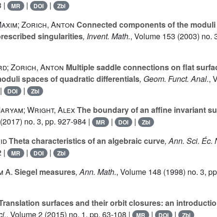
3 |
|
|
MR
DOI
Zbl
axim; Zorich, Anton
Connected components of the moduli 
prescribed singularities
, Invent. Math.
, Volume 153
(2003) no. 
d; Zorich, Anton
Multiple saddle connections on flat surfa
oduli spaces of quadratic differentials
, Geom. Funct. Anal.
, 
|
|
DOI
Zbl
Maryam; Wright, Alex
The boundary of an affine invariant s
(2017) no. 3, pp. 927-984 |
|
|
MR
DOI
Zbl
id
Theta characteristics of an algebraic curve
, Ann. Sci. Éc.
2 |
|
|
MR
DOI
Zbl
m A.
Siegel measures
, Ann. Math.
, Volume 148
(1998) no. 3, pp
Translation surfaces and their orbit closures: an introducti
i.
, Volume 2
(2015) no. 1, pp. 63-108 |
|
|
MR
DOI
Zbl