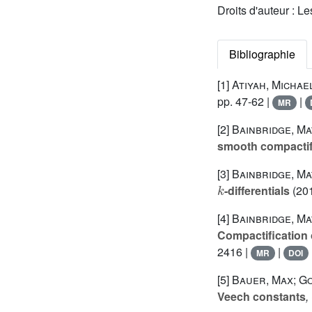
Droits d'auteur : L
Bibliographie
[1]
Atiyah, Michae
pp. 47-62 |
|
MR
[2]
Bainbridge, Ma
smooth compactific
[3]
Bainbridge, Ma
k
-differentials
(201
[4]
Bainbridge, Ma
Compactification o
2416 |
|
MR
DOI
[5]
Bauer, Max; Go
Veech constants
,