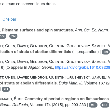
es auteurs conservent leurs droits
Cité par
l
Riemann surfaces and spin structures
, Ann. Sci. Éc. Norm.
|
DOI
Zbl
tt; Chen, Dawei; Gendron, Quentin; Grushevsky, Samuel; 
ation of strata of abelian differentials
(in preparation) |
Zbl
tt; Chen, Dawei; Gendron, Quentin; Grushevsky, Samuel; 
6) (to appear in
Algebr. Geom.
,
https://arxiv.org/abs/1610.0923
tt; Chen, Dawei; Gendron, Quentin; Grushevsky, Samuel; 
f strata of abelian differentials
, Duke Math. J.
, Volume 167
(2
|
Zbl
ujard, Élise
Geometry of periodic regions on flat surfaces
 Geom. Dedicata
, Volume 174
(2015), pp. 203-233 |
|
MR
DOI