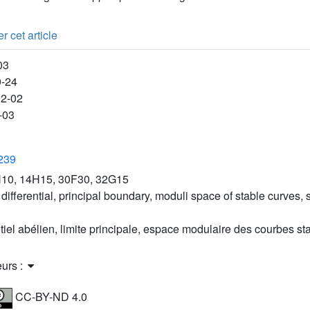
r cet article
03
9-24
02-02
-03
3239
10, 14H15, 30F30, 32G15
differential, principal boundary, moduli space of stable curves, 
tiel abélien, limite principale, espace modulaire des courbes st
eurs :
CC-BY-ND 4.0