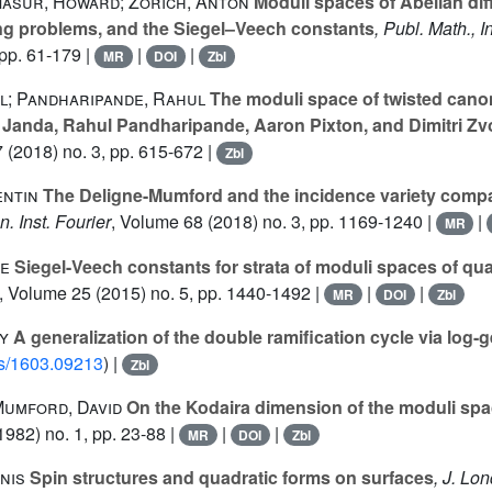
Masur, Howard; Zorich, Anton
Moduli spaces of Abelian diff
ng problems, and the Siegel–Veech constants
, Publ. Math., I
pp. 61-179 |
|
|
MR
DOI
Zbl
l; Pandharipande, Rahul
The moduli space of twisted canoni
 Janda, Rahul Pandharipande, Aaron Pixton, and Dimitri Z
7
(2018) no. 3, pp. 615-672 |
Zbl
ntin
The Deligne-Mumford and the incidence variety compac
n. Inst. Fourier
, Volume 68
(2018) no. 3, pp. 1169-1240 |
|
MR
se
Siegel-Veech constants for strata of moduli spaces of quad
, Volume 25
(2015) no. 5, pp. 1440-1492 |
|
|
MR
DOI
Zbl
y
A generalization of the double ramification cycle via log-
abs/1603.09213
) |
Zbl
Mumford, David
On the Kodaira dimension of the moduli spa
1982) no. 1, pp. 23-88 |
|
|
MR
DOI
Zbl
nis
Spin structures and quadratic forms on surfaces
, J. Lo