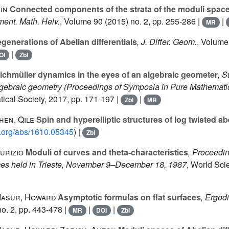
in
Connected components of the strata of the moduli spac
ent. Math. Helv.
, Volume 90
(2015) no. 2, pp. 255-286 |
|
MR
generations of Abelian differentials
, J. Differ. Geom.
, Volume
|
OI
Zbl
ichmüller dynamics in the eyes of an algebraic geometer
, S
lgebraic geometry
(Proceedings of Symposia in Pure Mathemati
cal Society, 2017, pp. 171-197 |
|
Zbl
MR
hen, Qile
Spin and hyperelliptic structures of log twisted abe
iv.org/abs/1610.05345
) |
Zbl
urizio
Moduli of curves and theta-characteristics
, Proceedin
es held in Trieste, November 9–December 18, 1987
, World Sci
 Masur, Howard
Asymptotic formulas on flat surfaces
, Ergod
o. 2, pp. 443-478 |
|
|
MR
DOI
Zbl