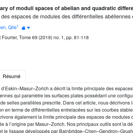
ary of moduli spaces of abelian and quadratic differe
e des espaces de modules des différentielles abéliennes 
1
en, Qile
ut Fourier, Tome 69 (2019) no. 1, pp. 81-118
Résumé
r d’Eskin–Masur–Zorich a décrit la limite principale des espac
liennes qui paramètre les surfaces plates possédant une config
de selles parallèles prescrite. Dans cet article, nous décrivons l
n en terme de différentielles entrelacées sur les courbes stabl
ivons également la limite principale des espaces de modules de
ée à l’origine par Masur–Zorich. Nos principaux outils sont la 
 et le lissage développés par Bainbridge–Chen–Gendron–Grush