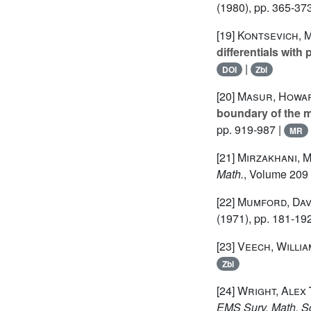
(1980), pp. 365-37
[19]
Kontsevich, M
differentials with 
|
DOI
Zbl
[20]
Masur, Howar
boundary of the m
pp. 919-987 |
MR
[21]
Mirzakhani, 
Math.
, Volume 209
[22]
Mumford, Dav
(1971), pp. 181-19
[23]
Veech, Willia
Zbl
[24]
Wright, Alex
EMS Surv. Math. Sc