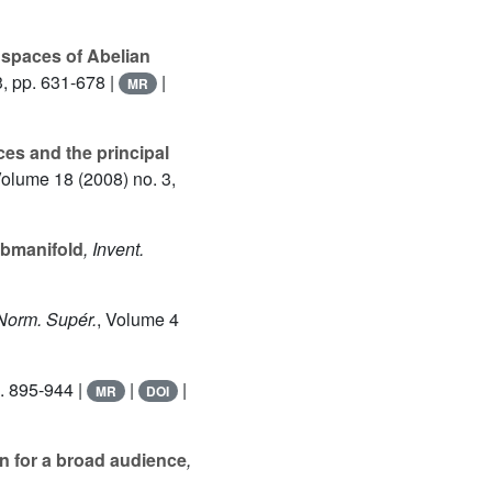
spaces of Abelian
3, pp. 631-678 |
|
MR
ces and the principal
Volume 18
(2008) no. 3,
ubmanifold
, Invent.
 Norm. Supér.
, Volume 4
. 895-944 |
|
|
MR
DOI
on for a broad audience
,