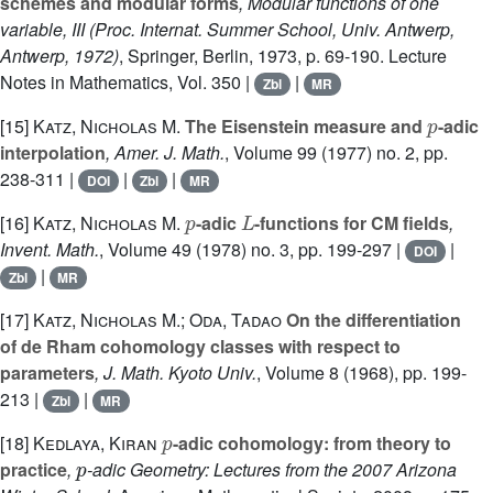
schemes and modular forms
, Modular functions of one
variable, III (Proc. Internat. Summer School, Univ. Antwerp,
Antwerp, 1972)
, Springer, Berlin, 1973, p. 69-190. Lecture
Notes in Mathematics, Vol. 350 |
|
Zbl
MR
p
[15]
Katz, Nicholas M.
The Eisenstein measure and
-adic
interpolation
, Amer. J. Math.
, Volume 99
(1977) no. 2, pp.
238-311 |
|
|
DOI
Zbl
MR
p
L
[16]
Katz, Nicholas M.
-adic
-functions for CM fields
,
Invent. Math.
, Volume 49
(1978) no. 3, pp. 199-297 |
|
DOI
|
Zbl
MR
[17]
Katz, Nicholas M.; Oda, Tadao
On the differentiation
of de Rham cohomology classes with respect to
parameters
, J. Math. Kyoto Univ.
, Volume 8
(1968), pp. 199-
213 |
|
Zbl
MR
p
[18]
Kedlaya, Kiran
-adic cohomology: from theory to
p
practice
,
-adic Geometry: Lectures from the 2007 Arizona