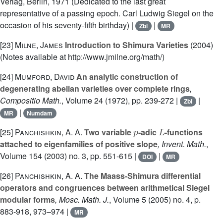
Verlag, Berlin, 1971 (Dedicated to the last great
representative of a passing epoch. Carl Ludwig Siegel on the
occasion of his seventy-fifth birthday) |
|
Zbl
MR
[23]
Milne, James
Introduction to Shimura Varieties
(2004)
(Notes available at http://www.jmilne.org/math/)
[24]
Mumford, David
An analytic construction of
degenerating abelian varieties over complete rings
,
Compositio Math.
, Volume 24
(1972), pp. 239-272 |
|
Zbl
|
MR
Numdam
p
L
[25]
Panchishkin, A. A.
Two variable
-adic
-functions
attached to eigenfamilies of positive slope
, Invent. Math.
,
Volume 154
(2003) no. 3, pp. 551-615 |
|
DOI
MR
[26]
Panchishkin, A. A.
The Maass-Shimura differential
operators and congruences between arithmetical Siegel
modular forms
, Mosc. Math. J.
, Volume 5
(2005) no. 4, p.
883-918, 973–974 |
MR