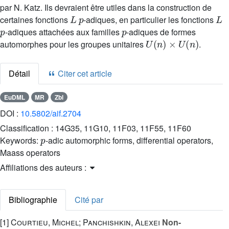
par N. Katz. Ils devraient être utiles dans la construction de
L
p
L
certaines fonctions
-adiques, en particulier les fonctions
p
p
-adiques attachées aux familles
-adiques de formes
U
(
n
)
×
U
(
n
)
automorphes pour les groupes unitaires
.
Détail
Citer cet article
EuDML
MR
Zbl
DOI :
10.5802/aif.2704
Classification :
14G35, 11G10, 11F03, 11F55, 11F60
p
Keywords:
-adic automorphic forms, differential operators,
Maass operators
Affiliations des auteurs :
Bibliographie
Cité par
[1]
Courtieu, Michel; Panchishkin, Alexei
Non-
L