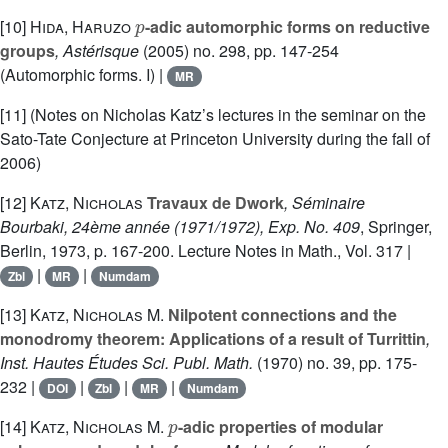
p
[10]
Hida, Haruzo
-adic automorphic forms on reductive
groups
, Astérisque
(2005) no. 298, pp. 147-254
(Automorphic forms. I) |
MR
[11] (Notes on Nicholas Katz’s lectures in the seminar on the
Sato-Tate Conjecture at Princeton University during the fall of
2006)
[12]
Katz, Nicholas
Travaux de Dwork
, Séminaire
Bourbaki, 24ème année (1971/1972), Exp. No. 409
, Springer,
Berlin, 1973, p. 167-200. Lecture Notes in Math., Vol. 317 |
|
|
Zbl
MR
Numdam
[13]
Katz, Nicholas M.
Nilpotent connections and the
monodromy theorem: Applications of a result of Turrittin
,
Inst. Hautes Études Sci. Publ. Math.
(1970) no. 39, pp. 175-
232 |
|
|
|
DOI
Zbl
MR
Numdam
p
[14]
Katz, Nicholas M.
-adic properties of modular