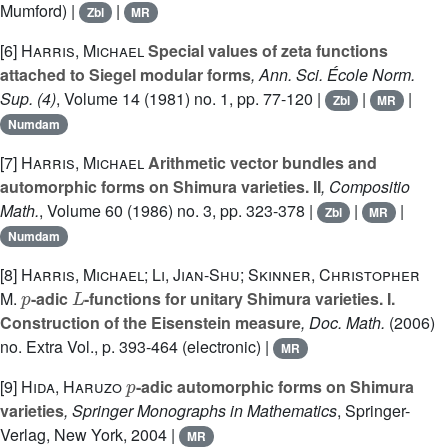
Mumford) |
|
Zbl
MR
[6]
Harris, Michael
Special values of zeta functions
attached to Siegel modular forms
, Ann. Sci. École Norm.
Sup. (4)
, Volume 14
(1981) no. 1, pp. 77-120 |
|
|
Zbl
MR
Numdam
[7]
Harris, Michael
Arithmetic vector bundles and
automorphic forms on Shimura varieties. II
, Compositio
Math.
, Volume 60
(1986) no. 3, pp. 323-378 |
|
|
Zbl
MR
Numdam
[8]
Harris, Michael; Li, Jian-Shu; Skinner, Christopher
p
L
M.
-adic
-functions for unitary Shimura varieties. I.
Construction of the Eisenstein measure
, Doc. Math.
(2006)
no. Extra Vol., p. 393-464 (electronic) |
MR
p
[9]
Hida, Haruzo
-adic automorphic forms on Shimura
varieties
, Springer Monographs in Mathematics
, Springer-
Verlag, New York, 2004 |
MR