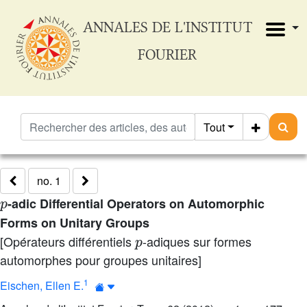
ANNALES DE L'INSTITUT
FOURIER
Tout
no. 1
p
-adic Differential Operators on Automorphic
Forms on Unitary Groups
p
[Opérateurs différentiels
-adiques sur formes
automorphes pour groupes unitaires]
1
Eischen, Ellen E.