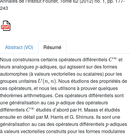
Annales de l'Institut Fourier, Tome 62 (2012) no. 1, pp. 177-
243
Abstract (VO)
Résumé
C
∞
Nous construisons certains opérateurs différentiels
et
p
leurs analogues
-adiques, qui agissent sur des formes
automorphes (à valeurs vectorielles ou scalaires) pour les
U
(
n
,
n
)
groupes unitaires
. Nous étudions des propriétés de
ces opérateurs, et nous les utilisons à prouver quelques
théorèmes arithmetiques. Ces opérateurs différentiels sont
p
une généralisation au cas
-adique des opérateurs
C
∞
différentiels
étudiés d’abord par H. Maass et étudiés
ensuite en détail par M. Harris et G. Shimura. Ils sont une
p
généralisation au cas des opérateurs différentiels
-adiques
à valeurs vectorielles construits pour les formes modulaires