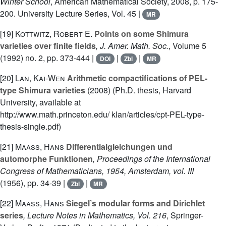
Winter School
, American Mathematical Society, 2008, p. 175-
200. University Lecture Series, Vol. 45 |
MR
[19]
Kottwitz, Robert E.
Points on some Shimura
varieties over finite fields
, J. Amer. Math. Soc.
, Volume 5
(1992) no. 2, pp. 373-444 |
|
|
DOI
Zbl
MR
[20]
Lan, Kai-Wen
Arithmetic compactifications of PEL-
type Shimura varieties
(2008) (Ph.D. thesis, Harvard
University, available at
http://www.math.princeton.edu/ klan/articles/cpt-PEL-type-
thesis-single.pdf)
[21]
Maass, Hans
Differentialgleichungen und
automorphe Funktionen
, Proceedings of the International
Congress of Mathematicians, 1954, Amsterdam, vol. III
(1956), pp. 34-39 |
|
Zbl
MR
[22]
Maass, Hans
Siegel’s modular forms and Dirichlet
series
, Lecture Notes in Mathematics, Vol. 216
, Springer-