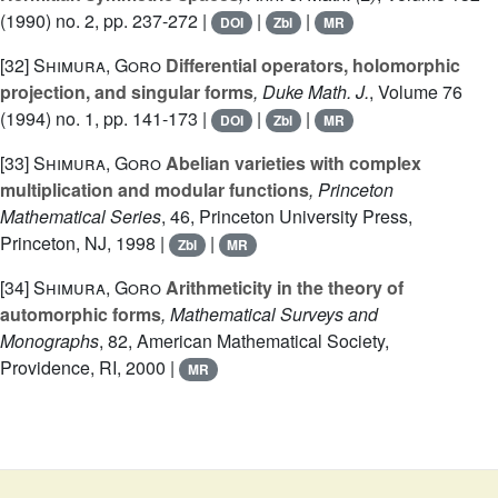
(1990) no. 2, pp. 237-272 |
|
|
DOI
Zbl
MR
[32]
Shimura, Goro
Differential operators, holomorphic
projection, and singular forms
, Duke Math. J.
, Volume 76
(1994) no. 1, pp. 141-173 |
|
|
DOI
Zbl
MR
[33]
Shimura, Goro
Abelian varieties with complex
multiplication and modular functions
, Princeton
Mathematical Series
, 46
, Princeton University Press,
Princeton, NJ, 1998 |
|
Zbl
MR
[34]
Shimura, Goro
Arithmeticity in the theory of
automorphic forms
, Mathematical Surveys and
Monographs
, 82
, American Mathematical Society,
Providence, RI, 2000 |
MR