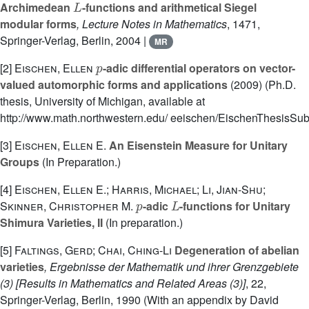
Archimedean
-functions and arithmetical Siegel
modular forms
, Lecture Notes in Mathematics
, 1471
,
Springer-Verlag, Berlin, 2004 |
MR
p
[2]
Eischen, Ellen
-adic differential operators on vector-
valued automorphic forms and applications
(2009) (Ph.D.
thesis, University of Michigan, available at
http://www.math.northwestern.edu/ eeischen/EischenThesisSub
[3]
Eischen, Ellen E.
An Eisenstein Measure for Unitary
Groups
(In Preparation.)
[4]
Eischen, Ellen E.; Harris, Michael; Li, Jian-Shu;
p
L
Skinner, Christopher M.
-adic
-functions for Unitary
Shimura Varieties,
II
(In preparation.)
[5]
Faltings, Gerd; Chai, Ching-Li
Degeneration of abelian
varieties
, Ergebnisse der Mathematik und ihrer Grenzgebiete
(3) [Results in Mathematics and Related Areas (3)]
, 22
,
Springer-Verlag, Berlin, 1990 (With an appendix by David