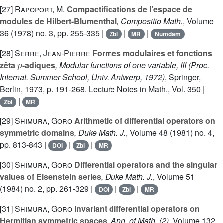
[27]
Rapoport, M.
Compactifications de l’espace de
modules de Hilbert-Blumenthal
, Compositio Math.
, Volume
36
(1978) no. 3, pp. 255-335 |
|
|
Zbl
MR
Numdam
[28]
Serre, Jean-Pierre
Formes modulaires et fonctions
p
zêta
-adiques
, Modular functions of one variable, III (Proc.
Internat. Summer School, Univ. Antwerp, 1972)
, Springer,
Berlin, 1973, p. 191-268. Lecture Notes in Math., Vol. 350 |
|
Zbl
MR
[29]
Shimura, Goro
Arithmetic of differential operators on
symmetric domains
, Duke Math. J.
, Volume 48
(1981) no. 4,
pp. 813-843 |
|
|
DOI
Zbl
MR
[30]
Shimura, Goro
Differential operators and the singular
values of Eisenstein series
, Duke Math. J.
, Volume 51
(1984) no. 2, pp. 261-329 |
|
|
DOI
Zbl
MR
[31]
Shimura, Goro
Invariant differential operators on
Hermitian symmetric spaces
, Ann. of Math. (2)
, Volume 132