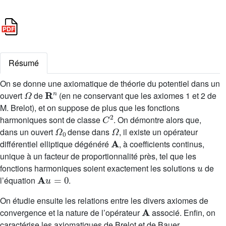
Résumé
On se donne une axiomatique de théorie du potentiel dans un
Ω
R
n
ouvert
de
(en ne conservant que les axiomes 1 et 2 de
M. Brelot), et on suppose de plus que les fonctions
C
2
harmoniques sont de classe
. On démontre alors que,
Ω
0
Ω
dans un ouvert
dense dans
, il existe un opérateur
A
différentiel elliptique dégénéré
, à coefficients continus,
unique à un facteur de proportionnalité près, tel que les
u
fonctions harmoniques soient exactement les solutions
de
A
u
=
0
l’équation
.
On étudie ensuite les relations entre les divers axiomes de
A
convergence et la nature de l’opérateur
associé. Enfin, on
caractérise les axiomatiques de Brelot et de Bauer