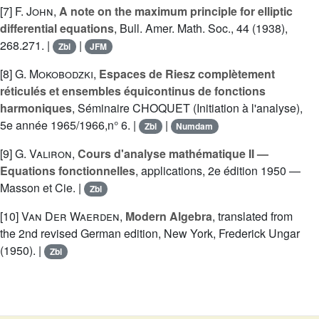
[7]
F. John
,
A note on the maximum principle for elliptic
differential equations
, Bull. Amer. Math. Soc., 44 (1938),
268.271. |
|
Zbl
JFM
[8]
G. Mokobodzki
,
Espaces de Riesz complètement
réticulés et ensembles équicontinus de fonctions
harmoniques
, Séminaire CHOQUET (Initiation à l'analyse),
5e année 1965/1966,n° 6. |
|
Zbl
Numdam
[9]
G. Valiron
,
Cours d'analyse mathématique II —
Equations fonctionnelles
, applications, 2e édition 1950 —
Masson et Cie. |
Zbl
[10]
Van Der Waerden
,
Modern Algebra
, translated from
the 2nd revised German edition, New York, Frederick Ungar
(1950). |
Zbl