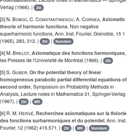
Verlag (1966). |
Zbl
[3]
N. Boboc
,
C. Constantinescu
,
A. Cornea
,
Axiomatic
theorie of harmonic functions
. Non negative
superharmonic functions, Ann. Inst. Fourier, Grenoble, 15 1
(1965), 283, 312. |
|
Zbl
Numdam
[4]
M. Brelot
,
Axiomatique des fonctions harmoniques
,
les Presses de l'Université de Montréal (1966). |
Zbl
[5]
S. Guber
,
On the potential theory of linear
homogeneous parabolic partial differential equations of
second order
, Symposium on Probability Methods in
Analysis, Lecture notes in Mathematics 31, Springer-Verlag
(1967). |
|
Zbl
MR
[6]
R. M. Hervé
,
Recherches axiomatiques sur la théorie
des fonctions surharmoniques et du potentiel
, Ann. Inst.
Fourier, 12 (1962) 415.571. |
|
|
Zbl
MR
Numdam