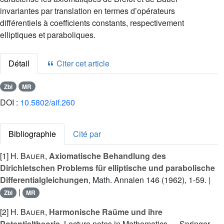
invariantes par translation en termes d’opérateurs
différentiels à coefficients constants, respectivement
elliptiques et paraboliques.
Détail
Citer cet article
Zbl
MR
DOI :
10.5802/aif.260
Bibliographie
Cité par
[1]
H. Bauer
,
Axiomatische Behandlung des
Dirichletschen Problems für elliptische und parabolische
Differentialgleichungen
, Math. Annalen 146 (1962), 1-59. |
|
Zbl
MR
[2]
H. Bauer
,
Harmonische Raüme und ihre
Potentialtheorie
, Lecture notes in Mathematics — Springer