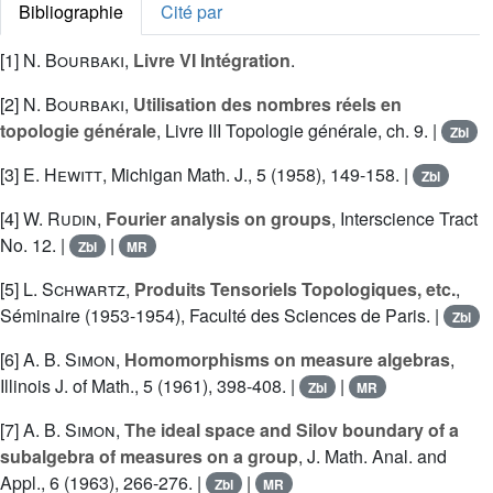
Bibliographie
Cité par
[1]
N. Bourbaki
,
Livre VI Intégration
.
[2]
N. Bourbaki
,
Utilisation des nombres réels en
topologie générale
, Livre III Topologie générale, ch. 9. |
Zbl
[3]
E. Hewitt
, Michigan Math. J., 5 (1958), 149-158. |
Zbl
[4]
W. Rudin
,
Fourier analysis on groups
, Interscience Tract
No. 12. |
|
Zbl
MR
[5]
L. Schwartz
,
Produits Tensoriels Topologiques, etc.
,
Séminaire (1953-1954), Faculté des Sciences de Paris. |
Zbl
[6]
A. B. Simon
,
Homomorphisms on measure algebras
,
Illinois J. of Math., 5 (1961), 398-408. |
|
Zbl
MR
[7]
A. B. Simon
,
The ideal space and Silov boundary of a
subalgebra of measures on a group
, J. Math. Anal. and
Appl., 6 (1963), 266-276. |
|
Zbl
MR