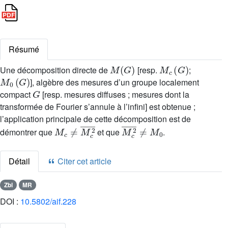
Résumé
M
(
G
)
M
c
(
G
)
Une décomposition directe de
[resp.
;
M
0
(
G
)
], algèbre des mesures d’un groupe localement
G
compact
[resp. mesures diffuses ; mesures dont la
transformée de Fourier s’annule à l’infini] est obtenue ;
l’application principale de cette décomposition est de
M
c
≠
M
c
2
¯
M
c
2
¯
≠
M
0
démontrer que
et que
.
Détail
Citer cet article
Zbl
MR
DOI :
10.5802/aif.228