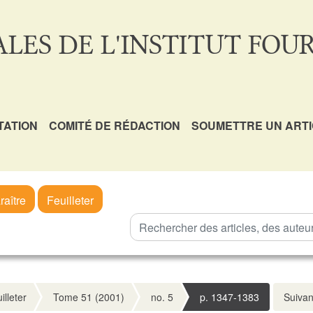
LES DE L'INSTITUT FOUR
TATION
COMITÉ DE RÉDACTION
SOUMETTRE UN ART
raître
Feuilleter
illeter
Tome 51 (2001)
no. 5
p. 1347-1383
Suivan