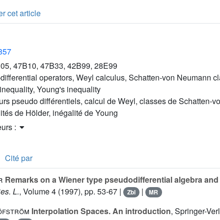
r cet article
1857
05, 47B10, 47B33, 42B99, 28E99
differential operators, Weyl calculus, Schatten-von Neumann c
 inequality, Young's inequality
urs pseudo différentiels, calcul de Weyl, classes de Schatten-
ités de Hölder, inégalité de Young
eurs :
Cité par
r
Remarks on a Wiener type pseudodifferential algebra and 
es. L.
, Volume 4
(1997), pp. 53-67 |
|
Zbl
MR
Löfström
Interpolation Spaces. An introduction
, Springer-Ver