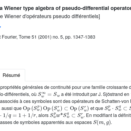
a Wiener type algebra of pseudo-differential operato
e Wiener d'opérateurs pseudo différentiels]
ut Fourier, Tome 51 (2001) no. 5, pp. 1347-1383
Résumé
propriétés générales de continuité pour une famille croissant
S
w
∞
=
S
w
-différentiels, où
a été introduit par J. Sjöstrand 
 associés à ces symboles sont des opérateurs de Schatten-vo
Op
(
S
w
p
)
Op
(
S
w
r
)
⊂
Op
(
S
w
r
)
S
w
p
·
S
w
q
s aussi que
et que
1
/
q
=
1
+
1
/
r
S
w
p
w
*
S
w
q
⊂
S
w
r
, alors
. En modifiant la défin
S
(
m
,
g
)
 classes de symboles apparentés aux espaces
.