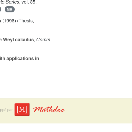
te Series
, vol. 35
,
|
MR
s
(1996) (Thesis,
e Weyl calculus
, Comm.
th applications in
ppé par :
suivre
Mentions légales
Contact