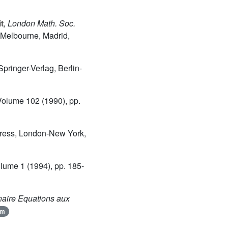
t
, London Math. Soc.
 Melbourne, Madrid,
 Springer-Verlag, Berlin-
 Volume 102
(1990), pp.
ress, London-New York,
olume 1
(1994), pp. 185-
naire Equations aux
am