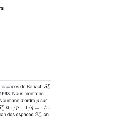
rs
S
w
p
e d’espaces de Banach
en 1993. Nous montrons
p
n Neumann d’ordre
sur
⊂
S
w
r
1
/
p
+
1
/
q
=
1
/
r
si
.
S
w
p
ition des espaces
, on