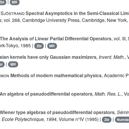
|
Zbl
MR
. Sjöstrand
Spectral Asymptotics in the Semi-Classical Limi
s
, vol. 268
, Cambridge University Press, Cambridge, New York,
The Analysis of Linear Partial Differential Operators
, vol. III
,
rk-Tokyo, 1985 |
|
Zbl
MR
ian kernels have only Gaussian maximizers
, Invent. Math.
,
|
bl
MR
Simon
Methods of modern mathematical physics
, Academic P
An algebra of pseudodifferential operators
, Math. Res. L.
, V
Wiener type algebras of pseudodifferential operators
, Sémi
s, Ecole Polytechnique, 1994
, Volume n°IV
(1995) |
|
Zbl
Numd