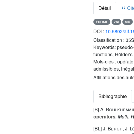
Détail
Cite
EuDML
Zbl
MR
DOI :
10.5802/aif.
Classification :
35S
Keywords:
pseudo-
functions, Hölder's
Mots-clés :
opérate
admissibles, inégal
Affiliations des aut
Bibliographie
[B]
A. Boulkhemai
operators
, Math. R
[BL]
J. Bergh; J. 