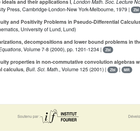
ideals and their applications I
, London Math. Soc. Lecture No
ity Press, Cambridge-London-New York-Melbourne, 1979 |
Zbl
ity and Positivity Problems in Pseudo-Differential Calculu
ematics, University of Lund, Lund)
rizations, decompositions and lower bound problems in th
 Equations
, Volume 7-8
(2000), pp. 1201-1234 |
Zbl
uity properties in non-commutative convolution algebras wi
l calculus
, Bull. Sci. Math.
, Volume 125
(2001) |
|
Zbl
MR
Soutenu par :
Dévelo
0956
Accessibilité - non conforme
Nous 
-5310