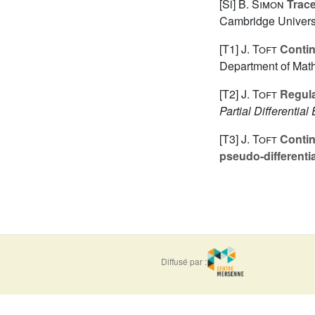
[Si]
B. Simon
Trace 
Cambridge Univers
[T1]
J. Toft
Continu
Department of Math
[T2]
J. Toft
Regula
Partial Differential
[T3]
J. Toft
Contin
pseudo-differentia
Diffusé par :
ISSN : 0373-
e-ISSN : 1777