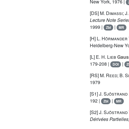
New York, 1976 |
[DS]
M. Dimassi; J
Lecture Note Serie
1999 |
|
Zbl
MR
[H]
L. Hörmander
Heidelberg-New Yo
[L]
E. H. Lieb
Gauss
179-208 |
|
DOI
Z
[RS]
M. Reed; B. 
1979
[S1]
J. Sjöstrand
192 |
|
Zbl
MR
[S2]
J. Sjöstrand
Dérivées Partielle