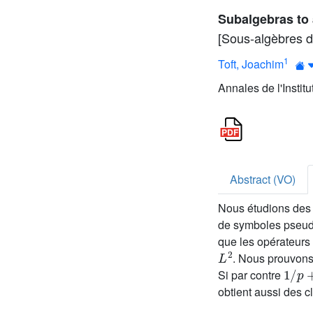
Subalgebras to 
[Sous-algèbres d
1
Toft, Joachim
Annales de l'Instit
Abstract (VO)
Nous étudions des 
de symboles pseudo
que les opérateurs
L
2
. Nous prouvon
1
/
p
+
Si par contre
obtient aussi des