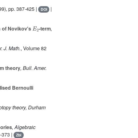
9), pp. 387-425 |
|
DOI
E
2
n of Novikov's
-term
,
. J. Math.
, Volume 82
sm theory
, Bull. Amer.
ised Bernoulli
otopy theory, Durham
ories
, Algebraic
-373 |
Zbl