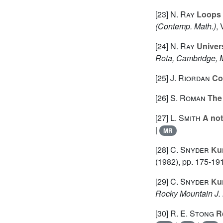
[23]
N. Ray
Loops 
(Contemp. Math.)
,
[24]
N. Ray
Univers
Rota, Cambridge, 
[25]
J. Riordan
Com
[26]
S. Roman
The 
[27]
L. Smith
A not
|
MR
[28]
C. Snyder
Kum
(1982), pp. 175-19
[29]
C. Snyder
Kum
Rocky Mountain J.
[30]
R. E. Stong
Re