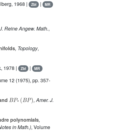
elberg, 1968 |
|
Zbl
MR
 J. Reine Angew. Math.
,
nifolds
, Topology
,
, 1978 |
|
Zbl
MR
lume 12
(1975), pp. 357-
B
P
*
(
B
P
)
and
, Amer. J.
ndre polynomials
,
Notes in Math.)
, Volume