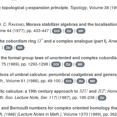
q
 topological
-expansion principle
, Topology
, Volume 38
(199
D. C. Ravenel
Morava stabilizer algebras and the localisatio
ume 44
(1977), pp. 433-447 |
|
|
DOI
Zbl
MR
Ω
*
he cobordism ring
and a complex analogue (part I)
, Amer
1 |
|
Zbl
MR
the formal group laws of unoriented and complex cobordi
e 75
(1969), pp. 1293-1298 |
|
|
DOI
Zbl
MR
ons of umbral calculus: penumbral coalgebras and general
th.
, Volume 61
(1986), pp. 49-100 |
|
|
DOI
Zbl
MR
M
U
B
P
c calculus: a 19th century approach to
and
, Hom
. Soc. Lecture Note, Ser. 117)
(1987), pp. 195-238 |
Zbl
g and Bernoulli numbers for complex oriented homology the
A, (1986)
(Lecture Notes in Math.)
, Volume 1370
(1989), pp. 362