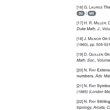
[16]
G. Laures
The
|
Zbl
MR
[17]
H. R. Miller; 
Duke Math. J.
, Vol
[18]
J. Milnor
On t
(1960), pp. 505-52
[19]
D. Quillen
On 
Math. Soc.
, Volum
[20]
N. Ray
Extensi
numbers
, Adv. Ma
[21]
N. Ray
Symboli
(1985)
(London Math
[22]
N. Ray
Stirlin
topology, Arcata, C