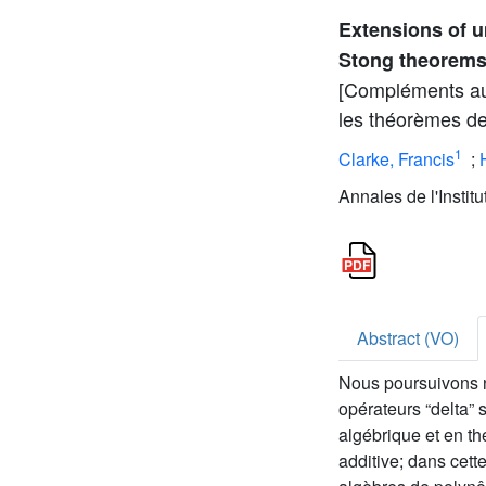
Extensions of u
Stong theorem
[Compléments au c
les théorèmes de
1
Clarke, Francis
;
Annales de l'Instit
Abstract (VO)
Nous poursuivons n
opérateurs “delta”
algébrique et en th
additive; dans cette