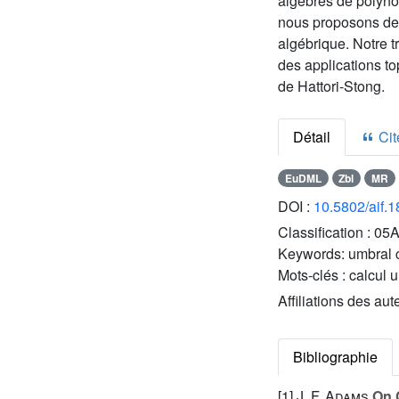
algèbres de polynôm
nous proposons des
algébrique. Notre t
des applications t
de Hattori-Stong.
Détail
Cite
EuDML
Zbl
MR
DOI :
10.5802/aif.
Classification :
05A
Keywords:
umbral 
Mots-clés :
calcul 
Affiliations des aut
Bibliographie
[1]
J. F. Adams
On C