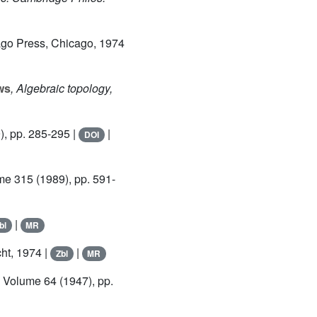
cago Press, Chicago, 1974
ws
, Algebraic topology,
), pp. 285-295 |
|
DOI
ume 315
(1989), pp. 591-
|
bl
MR
ht, 1974 |
|
Zbl
MR
, Volume 64
(1947), pp.