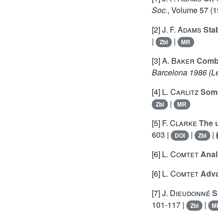
Soc.
, Volume 57
(1
[2]
J. F. Adams
Sta
|
|
Zbl
MR
[3]
A. Baker
Combin
Barcelona 1986
(Le
[4]
L. Carlitz
Some 
|
Zbl
MR
[5]
F. Clarke
The u
603 |
|
|
DOI
Zbl
[6]
L. Comtet
Anal
[6]
L. Comtet
Adva
[7]
J. Dieudonné
Su
101-117 |
|
Zbl
M