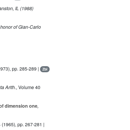
anston, IL (1988)
 honor of Gian-Carlo
973), pp. 285-289 |
Zbl
ta Arith.
, Volume 40
of dimension one
,
4
(1965), pp. 267-281 |