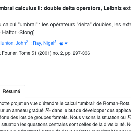
mbral calculus II: double delta operators, Leibniz ex
s
alcul "umbral" : les opérateurs "delta" doubles, les ext
 Hattori-Stong]
2
3
Hunton, John
;
Ray, Nigel
ut Fourier, Tome 51 (2001) no. 2, pp. 297-336
Résumé
otre projet en vue d’étendre le calcul “umbral” de Roman-Rota
E
*
 sur un anneau gradué
dans le but de développer des applica
E
éorie des lois de groupes formels. Nous visons la situation où
 situation les questions centrales sont celles de la divisibilité. 