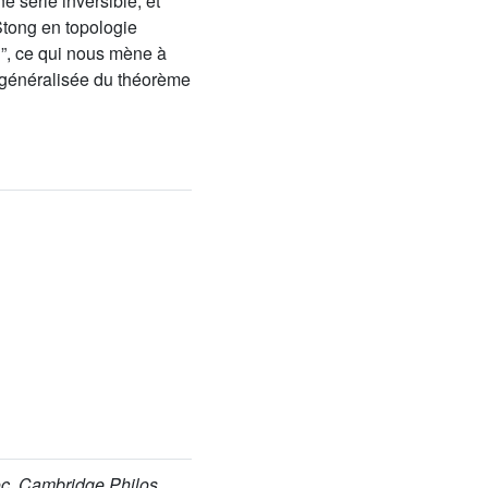
e série inversible, et
Stong en topologie
l”, ce qui nous mène à
e généralisée du théorème
oc. Cambridge Philos.