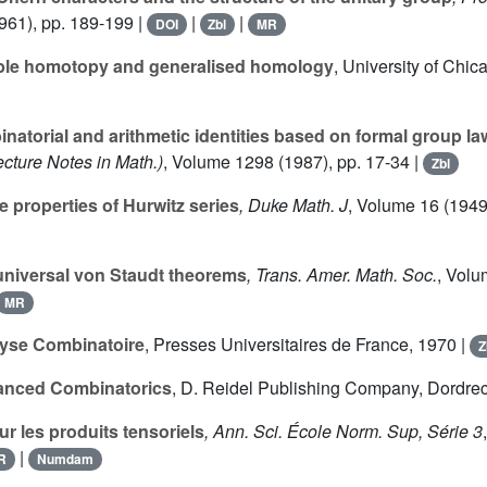
961), pp. 189-199 |
|
|
DOI
Zbl
MR
ble homotopy and generalised homology
, University of Chi
atorial and arithmetic identities based on formal group la
cture Notes in Math.)
, Volume 1298
(1987), pp. 17-34 |
Zbl
properties of Hurwitz series
, Duke Math. J
, Volume 16
(1949
niversal von Staudt theorems
, Trans. Amer. Math. Soc.
, Vol
MR
yse Combinatoire
, Presses Universitaires de France, 1970 |
Z
nced Combinatorics
, D. Reidel Publishing Company, Dordrec
r les produits tensoriels
, Ann. Sci. École Norm. Sup, Série 3
|
R
Numdam