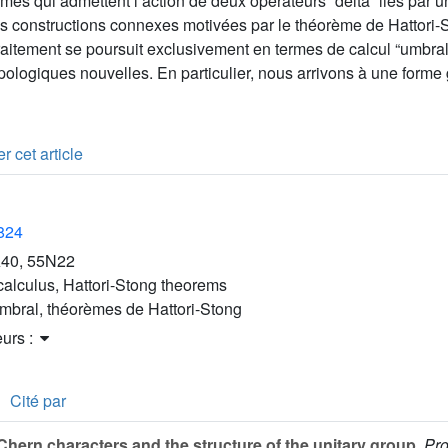
es qui admettent l’action de deux opérateurs “delta” liés par un
 constructions connexes motivées par le théorème de Hattori-
raitement se poursuit exclusivement en termes de calcul “umbra
opologiques nouvelles. En particulier, nous arrivons à une form
r cet article
1824
40, 55N22
calculus, Hattori-Stong theorems
umbral, théorèmes de Hattori-Stong
eurs :
Cité par
hern characters and the structure of the unitary group
, Pr