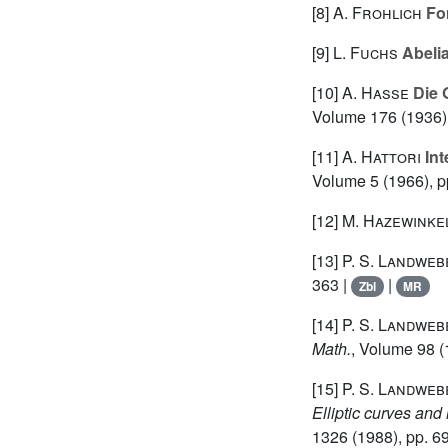
[8]
A. Frohlich
Fo
[9]
L. Fuchs
Abeli
[10]
A. Hasse
Die 
Volume 176
(1936)
[11]
A. Hattori
Int
Volume 5
(1966), p
[12]
M. Hazewinke
[13]
P. S. Landweb
363 |
|
Zbl
MR
[14]
P. S. Landweb
Math.
, Volume 98
(
[15]
P. S. Landweb
Elliptic curves and
1326
(1988), pp. 6