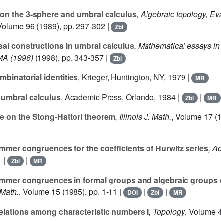
on the 3-sphere and umbral calculus
, Algebraic topology, Ev
 Volume 96
(1989), pp. 297-302 |
Zbl
al constructions in umbral calculus
, Mathematical essays in
MA (1996)
(1998), pp. 343-357 |
Zbl
binatorial identities
, Krieger, Huntington, NY, 1979 |
MR
umbral calculus
, Academic Press, Orlando, 1984 |
|
Zbl
MR
e on the Stong-Hattori theorem
, Illinois J. Math.
, Volume 17
(1
mer congruences for the coefficients of Hurwitz series
, Ac
1 |
|
Zbl
MR
mer congruences in formal groups and algebraic groups 
 Math.
, Volume 15
(1985), pp. 1-11 |
|
|
DOI
Zbl
MR
lations among characteristic numbers I
, Topology
, Volume 