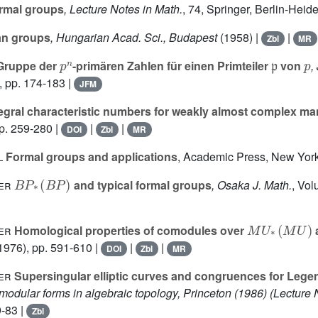
rmal groups
, Lecture Notes in Math.
, 74
, Springer, Berlin-Heid
an groups
, Hungarian Acad. Sci., Budapest
(1958) |
|
Zbl
MR
p
n
𝔭
p
Gruppe der
-primären Zahlen für einen Primteiler
von
,
, pp. 174-183 |
JFM
egral characteristic numbers for weakly almost complex ma
p. 259-280 |
|
|
DOI
Zbl
MR
l
Formal groups and applications
, Academic Press, New York
B
P
*
(
B
P
)
er
and typical formal groups
, Osaka J. Math.
, Vo
M
U
*
(
M
U
)
er
Homological properties of comodules over
1976), pp. 591-610 |
|
|
DOI
Zbl
MR
er
Supersingular elliptic curves and congruences for Lege
 modular forms in algebraic topology, Princeton (1986)
(Lecture 
9-83 |
Zbl