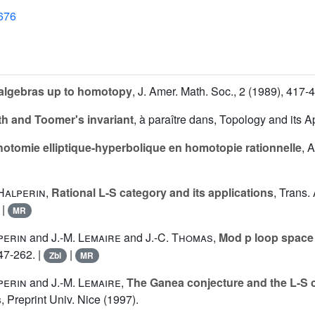
1676
algebras up to homotopy
, J. Amer. Math. Soc., 2 (1989), 417-4
h and Toomer's invariant
, à paraître dans, Topology and its A
hotomie elliptique-hyperbolique en homotopie rationnelle
, 
 Halperin
,
Rational L-S category and its applications
, Trans.
|
MR
perin
and
J.-M. Lemaire
and
J.-C. Thomas
,
Mod p loop spac
47-262. |
|
Zbl
MR
perin
and
J.-M. Lemaire
,
The Ganea conjecture and the L-S 
s
, Preprint Univ. Nice (1997).