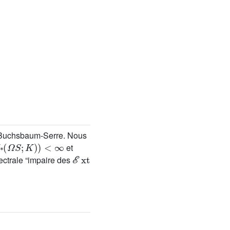
er-Buchsbaum-Serre. Nous
*
(
Ω
S
;
K
)
)
<
∞
et
ℰ
xt
ectrale “impaire des