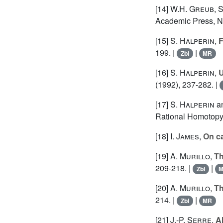
[14]
W.H. Greub
,
S
Academic Press, N
[15]
S. Halperin
,
F
199. |
|
Zbl
MR
[16]
S. Halperin
,
U
(1992), 237-282. |
[17]
S. Halperin
a
Rational Homotopy,
[18]
I. James
,
On c
[19]
A. Murillo
,
Th
209-218. |
|
Zbl
[20]
A. Murillo
,
Th
214. |
|
Zbl
MR
[21]
J.-P. Serre
,
A