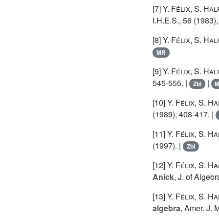
[7]
Y. Félix
,
S. Hal
I.H.E.S., 56 (1983),
[8]
Y. Félix
,
S. Hal
MR
[9]
Y. Félix
,
S. Hal
545-555. |
|
Zbl
[10]
Y. Félix
,
S. Ha
(1989), 408-417. |
[11]
Y. Félix
,
S. Ha
(1997). |
Zbl
[12]
Y. Félix
,
S. Ha
Anick
, J. of Algeb
[13]
Y. Félix
,
S. Ha
algebra
, Amer. J. 