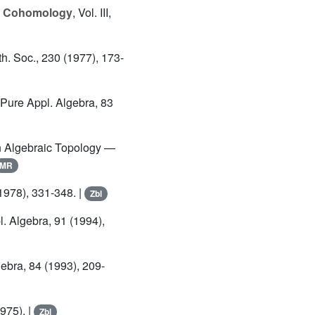
d Cohomology
, Vol. III,
th. Soc., 230 (1977), 173-
. Pure Appl. Algebra, 83
in Algebraic Topology —
MR
(1978), 331-348. |
Zbl
pl. Algebra, 91 (1994),
gebra, 84 (1993), 209-
1975). |
Zbl