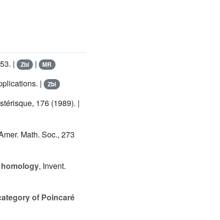
53. |
|
Zbl
MR
pplications. |
Zbl
Astérisque, 176 (1989). |
 Amer. Math. Soc., 273
e homology
, Invent.
category of Poincaré