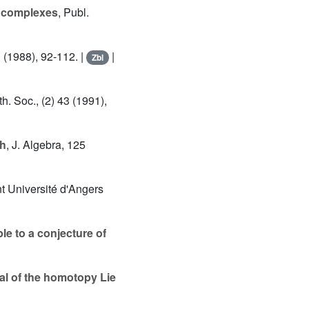
e complexes
, Publ.
1 (1988), 92-112. |
|
Zbl
h. Soc., (2) 43 (1991),
th
, J. Algebra, 125
nt Université d'Angers
e to a conjecture of
al of the homotopy Lie