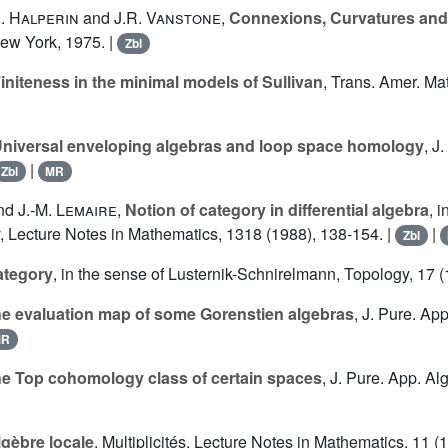
. Halperin
and
J.R. Vanstone
,
Connexions, Curvatures an
ew York, 1975. |
Zbl
initeness in the minimal models of Sullivan
, Trans. Amer. Ma
niversal enveloping algebras and loop space homology
, J
|
Zbl
MR
nd
J.-M. Lemaire
,
Notion of category in differential algebra
, 
 Lecture Notes in Mathematics, 1318 (1988), 138-154. |
|
Zbl
ategory
, in the sense of Lusternik-Schnirelmann, Topology, 17 
e evaluation map of some Gorenstien algebras
, J. Pure. Ap
MR
e Top cohomology class of certain spaces
, J. Pure. App. Al
lgèbre locale
, Multiplicités, Lecture Notes in Mathematics, 11 (