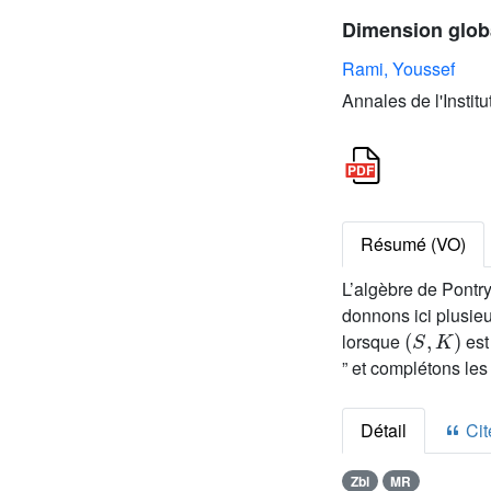
Dimension globa
Rami, Youssef
Annales de l'Instit
Résumé (VO)
L’algèbre de Pontr
donnons ici plusie
(
S
,
K
)
lorsque
est
” et complétons les
Détail
Cite
Zbl
MR