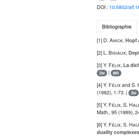
DOI :
10.5802/aif.
Bibliographie
[1]
D. Anick
,
Hopf 
[2]
L. Bisiaux
,
Dept
[3]
Y. Félix
,
La dic
|
Zbl
MR
[4]
Y. Félix
and
S.
(1982), 1-73. |
Zbl
[5]
Y. Félix
,
S. Hal
Math., 95 (1989), 2
[6]
Y. Félix
,
S. Hal
duality complexe