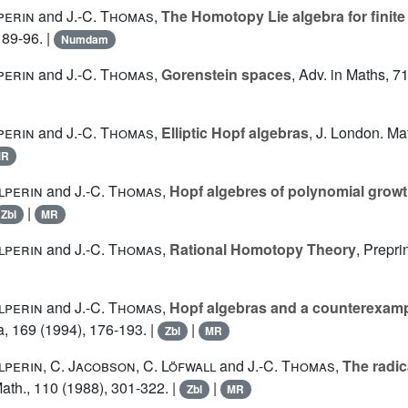
perin
and
J.-C. Thomas
,
The Homotopy Lie algebra for finit
 89-96. |
Numdam
perin
and
J.-C. Thomas
,
Gorenstein spaces
, Adv. in Maths, 7
perin
and
J.-C. Thomas
,
Elliptic Hopf algebras
, J. London. Mat
MR
lperin
and
J.-C. Thomas
,
Hopf algebres of polynomial grow
|
Zbl
MR
lperin
and
J.-C. Thomas
,
Rational Homotopy Theory
, Prepri
lperin
and
J.-C. Thomas
,
Hopf algebras and a counterexampl
ra, 169 (1994), 176-193. |
|
Zbl
MR
lperin
,
C. Jacobson
,
C. Löfwall
and
J.-C. Thomas
,
The radic
Math., 110 (1988), 301-322. |
|
Zbl
MR