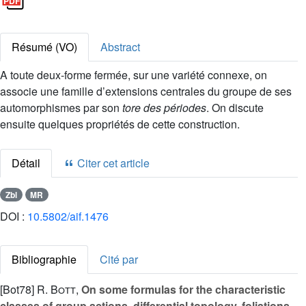
Résumé (VO)
Abstract
A toute deux-forme fermée, sur une variété connexe, on
associe une famille d’extensions centrales du groupe de ses
automorphismes par son
tore des périodes
. On discute
ensuite quelques propriétés de cette construction.
Détail
Citer cet article
Zbl
MR
DOI :
10.5802/aif.1476
Bibliographie
Cité par
[Bot78]
R. Bott
,
On some formulas for the characteristic
classes of group actions, differential topology, foliations