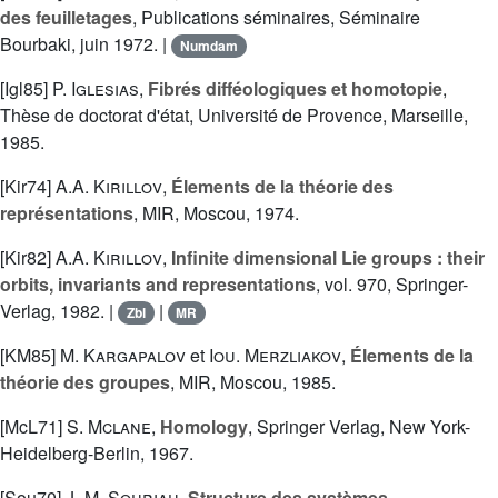
des feuilletages
, Publications séminaires, Séminaire
Bourbaki, juin 1972. |
Numdam
[Igl85]
P. Iglesias
,
Fibrés difféologiques et homotopie
,
Thèse de doctorat d'état, Université de Provence, Marseille,
1985.
[Kir74]
A.A. Kirillov
,
Élements de la théorie des
représentations
, MIR, Moscou, 1974.
[Kir82]
A.A. Kirillov
,
Infinite dimensional Lie groups : their
orbits, invariants and representations
, vol. 970, Springer-
Verlag, 1982. |
|
Zbl
MR
[KM85]
M. Kargapalov
et
Iou. Merzliakov
,
Élements de la
théorie des groupes
, MIR, Moscou, 1985.
[McL71]
S. Mclane
,
Homology
, Springer Verlag, New York-
Heidelberg-Berlin, 1967.
[Sou70]
J.-M. Souriau
,
Structure des systèmes