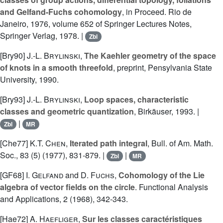
and Gelfand-Fuchs cohomology
, in Proceed. Rio de
Janeiro, 1976, volume 652 of Springer Lectures Notes,
Springer Verlag, 1978. |
Zbl
[Bry90]
J.-L. Brylinski
,
The Kaehler geometry of the space
of knots in a smooth threefold
, preprint, Pensylvania State
University, 1990.
[Bry93]
J.-L. Brylinski
,
Loop spaces, characteristic
classes and geometric quantization
, Birkäuser, 1993. |
|
Zbl
MR
[Che77]
K.T. Chen
,
Iterated path integral
, Bull. of Am. Math.
Soc., 83 (5) (1977), 831-879. |
|
Zbl
MR
[GF68]
I. Gelfand
and
D. Fuchs
,
Cohomology of the Lie
algebra of vector fields on the circle
. Functional Analysis
and Applications, 2 (1968), 342-343.
[Hae72]
A. Haefliger
,
Sur les classes caractéristiques