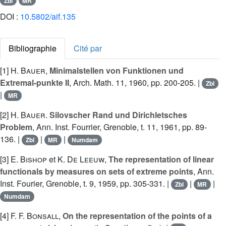
Zbl
MR
DOI :
10.5802/aif.135
Bibliographie
Cité par
[1]
H. Bauer
,
Minimalstellen von Funktionen und
Extremal-punkte II
, Arch. Math. 11, 1960, pp. 200-205. |
Zbl
|
MR
[2]
H. Bauer
.
Silovscher Rand und Dirichletsches
Problem
, Ann. Inst. Fourrier, Grenoble, t. 11, 1961, pp. 89-
136. |
|
|
Zbl
MR
Numdam
[3]
E. Bishop
et
K. De Leeuw
,
The representation of linear
functionals by measures on sets of extreme points
, Ann.
Inst. Fourier, Grenoble, t. 9, 1959, pp. 305-331. |
|
|
Zbl
MR
Numdam
[4]
F. F. Bonsall
,
On the representation of the points of a