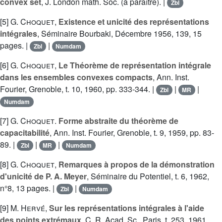
convex set
, J. London math. Soc. (à paraître). |
Zbl
[5]
G. Choquet
,
Existence et unicité des représentations
intégrales
, Séminaire Bourbaki, Décembre 1956, 139, 15
pages. |
|
Zbl
Numdam
[6]
G. Choquet
,
Le Théorème de représentation intégrale
dans les ensembles convexes compacts
, Ann. Inst.
Fourier, Grenoble, t. 10, 1960, pp. 333-344. |
|
|
Zbl
MR
Numdam
[7]
G. Choquet
.
Forme abstraite du théorème de
capacitabilité
, Ann. Inst. Fourier, Grenoble, t. 9, 1959, pp. 83-
89. |
|
|
Zbl
MR
Numdam
[8]
G. Choquet
,
Remarques à propos de la démonstration
d'unicité de P. A. Meyer
, Séminaire du Potentiel, t. 6, 1962,
n°8, 13 pages. |
|
Zbl
Numdam
[9]
M. Hervé
,
Sur les représentations intégrales à l'aide
des points extrémaux
, C. R. Acad. Sc., Paris, t. 253, 1961,