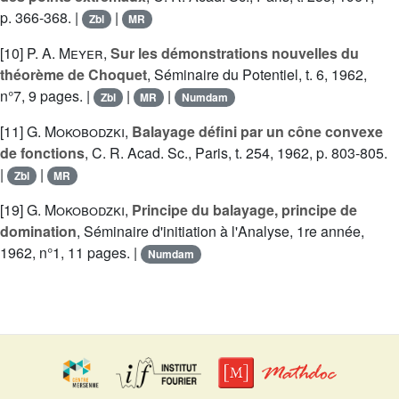
p. 366-368. |
|
Zbl
MR
[10]
P. A. Meyer
,
Sur les démonstrations nouvelles du
théorème de Choquet
, Séminaire du Potentiel, t. 6, 1962,
n°7, 9 pages. |
|
|
Zbl
MR
Numdam
[11]
G. Mokobodzki
,
Balayage défini par un cône convexe
de fonctions
, C. R. Acad. Sc., Paris, t. 254, 1962, p. 803-805.
|
|
Zbl
MR
[19]
G. Mokobodzki
,
Principe du balayage, principe de
domination
, Séminaire d'initiation à l'Analyse, 1re année,
1962, n°1, 11 pages. |
Numdam