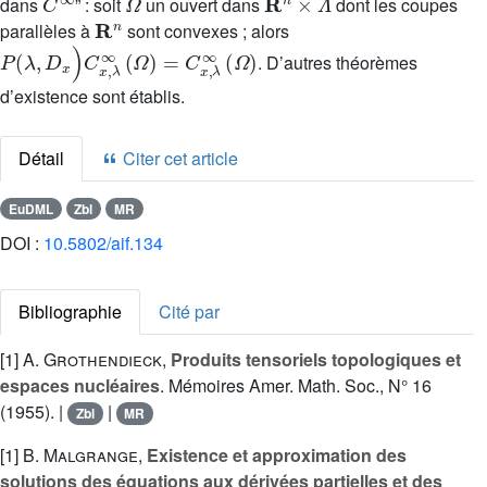
dans
” : soit
un ouvert dans
dont les coupes
R
n
parallèles à
sont convexes ; alors
P
(
λ
,
D
x
)
C
x
,
λ
∞
(
Ω
)
=
C
x
,
λ
∞
(
Ω
)
. D’autres théorèmes
d’existence sont établis.
Détail
Citer cet article
EuDML
Zbl
MR
DOI :
10.5802/aif.134
Bibliographie
Cité par
[1]
A. Grothendieck
,
Produits tensoriels topologiques et
espaces nucléaires
. Mémoires Amer. Math. Soc., N° 16
(1955). |
|
Zbl
MR
[1]
B. Malgrange
,
Existence et approximation des
solutions des équations aux dérivées partielles et des