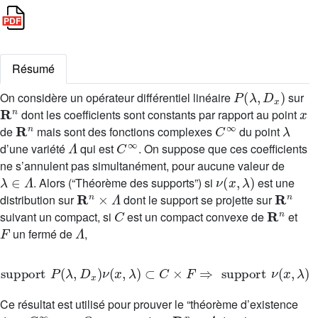
Résumé
P
(
λ
,
D
x
)
On considère un opérateur différentiel linéaire
sur
R
n
x
dont les coefficients sont constants par rapport au point
R
n
C
∞
λ
de
mais sont des fonctions complexes
du point
Λ
C
∞
d’une variété
qui est
. On suppose que ces coefficients
ne s’annulent pas simultanément, pour aucune valeur de
λ
∈
Λ
ν
(
x
,
λ
)
. Alors (“Théorème des supports”) si
est une
R
n
×
Λ
R
n
distribution sur
dont le support se projette sur
C
R
n
suivant un compact, si
est un compact convexe de
et
F
Λ
un fermé de
,
support
P
(
λ
,
D
x
)
ν
(
x
,
λ
)
⊂
C
×
F
⇒
support
ν
(
x
,
λ
)
⊂
C
Ce résultat est utilisé pour prouver le “théorème d’existence
C
∞
Ω
R
n
×
Λ