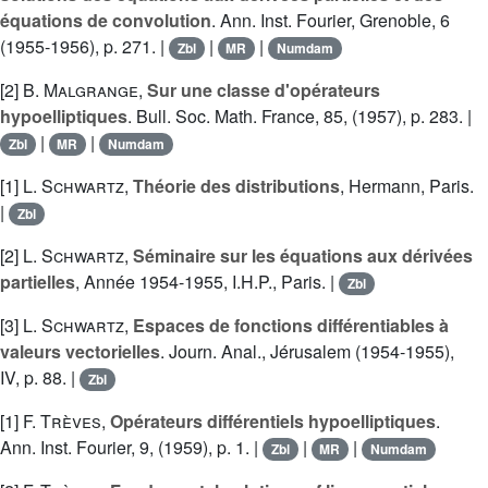
équations de convolution
. Ann. Inst. Fourier, Grenoble, 6
(1955-1956), p. 271. |
|
|
Zbl
MR
Numdam
[2]
B. Malgrange
,
Sur une classe d'opérateurs
hypoelliptiques
. Bull. Soc. Math. France, 85, (1957), p. 283. |
|
|
Zbl
MR
Numdam
[1]
L. Schwartz
,
Théorie des distributions
, Hermann, Paris.
|
Zbl
[2]
L. Schwartz
,
Séminaire sur les équations aux dérivées
partielles
, Année 1954-1955, I.H.P., Paris. |
Zbl
[3]
L. Schwartz
,
Espaces de fonctions différentiables à
valeurs vectorielles
. Journ. Anal., Jérusalem (1954-1955),
IV, p. 88. |
Zbl
[1]
F. Trèves
,
Opérateurs différentiels hypoelliptiques
.
Ann. Inst. Fourier, 9, (1959), p. 1. |
|
|
Zbl
MR
Numdam