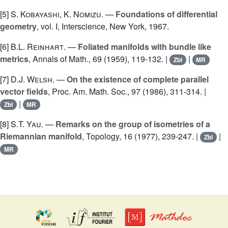
[5]
S. Kobayashi
,
K. Nomizu
. —
Foundations of differential
geometry
, vol. I, Interscience, New York, 1967.
[6]
B.L. Reinhart
. —
Foliated manifolds with bundle like
metrics
, Annals of Math., 69 (1959), 119-132. |
|
Zbl
MR
[7]
D.J. Welsh
. —
On the existence of complete parallel
vector fields
, Proc. Am. Math. Soc., 97 (1986), 311-314. |
|
Zbl
MR
[8]
S.T. Yau
. —
Remarks on the group of isometries of a
Riemannian manifold
, Topology, 16 (1977), 239-247. |
|
Zbl
MR