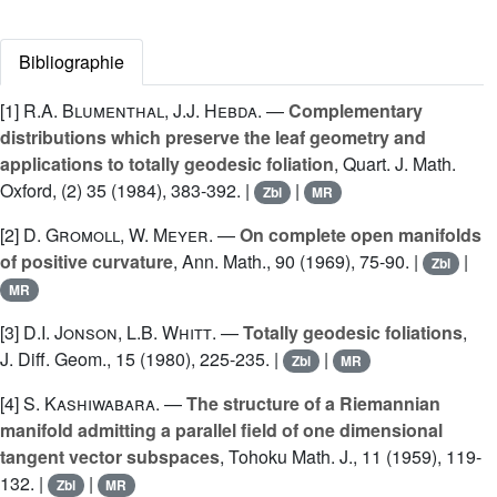
Bibliographie
[1]
R.A. Blumenthal
,
J.J. Hebda
. —
Complementary
distributions which preserve the leaf geometry and
applications to totally geodesic foliation
, Quart. J. Math.
Oxford, (2) 35 (1984), 383-392. |
|
Zbl
MR
[2]
D. Gromoll
,
W. Meyer
. —
On complete open manifolds
of positive curvature
, Ann. Math., 90 (1969), 75-90. |
|
Zbl
MR
[3]
D.I. Jonson
,
L.B. Whitt
. —
Totally geodesic foliations
,
J. Diff. Geom., 15 (1980), 225-235. |
|
Zbl
MR
[4]
S. Kashiwabara
. —
The structure of a Riemannian
manifold admitting a parallel field of one dimensional
tangent vector subspaces
, Tohoku Math. J., 11 (1959), 119-
132. |
|
Zbl
MR