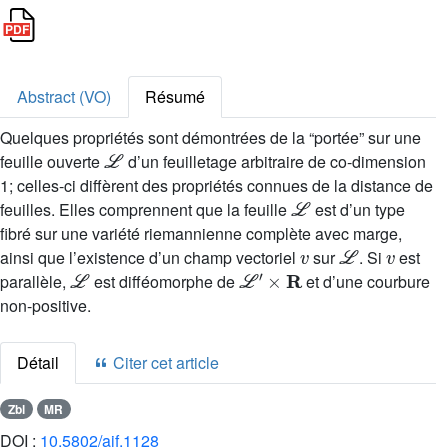
Abstract (VO)
Résumé
Quelques propriétés sont démontrées de la “portée” sur une
ℒ
feuille ouverte
d’un feuilletage arbitraire de co-dimension
1; celles-ci diffèrent des propriétés connues de la distance de
ℒ
feuilles. Elles comprennent que la feuille
est d’un type
fibré sur une variété riemannienne complète avec marge,
v
ℒ
v
ainsi que l’existence d’un champ vectoriel
sur
. Si
est
ℒ
ℒ
′
×
R
parallèle,
est difféomorphe de
et d’une courbure
non-positive.
Détail
Citer cet article
Zbl
MR
DOI :
10.5802/aif.1128