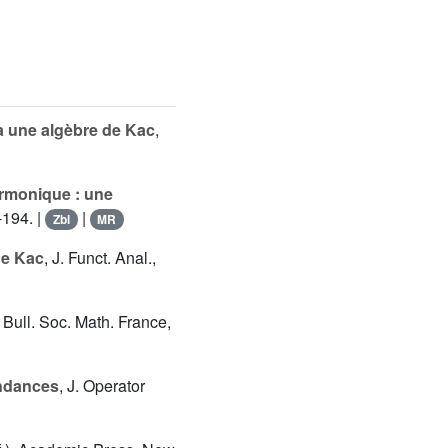
à une algèbre de Kac
,
armonique : une
-194. |
|
Zbl
MR
de Kac
, J. Funct. Anal.,
, Bull. Soc. Math. France,
ndances
, J. Operator