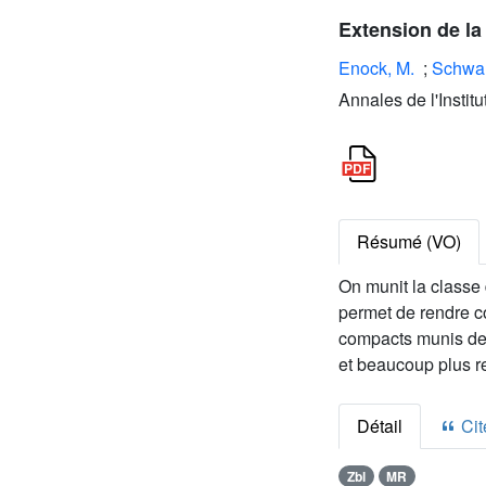
Extension de la
Enock, M.
;
Schwart
Annales de l'Instit
Résumé (VO)
On munit la classe
permet de rendre c
compacts munis de
et beaucoup plus res
Détail
Cite
Zbl
MR