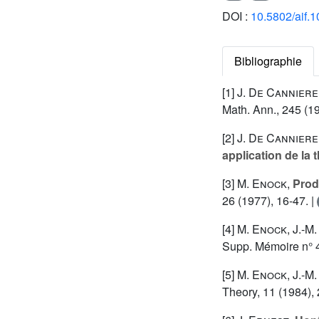
DOI :
10.5802/aif.
Bibliographie
[1]
J. De Canniere
Math. Ann., 245 (19
[2]
J. De Canniere
application de la 
[3]
M. Enock
,
Prod
26 (1977), 16-47. |
[4]
M. Enock
,
J.-M
Supp. Mémoire n° 4
[5]
M. Enock
,
J.-M
Theory, 11 (1984),