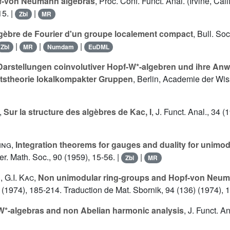
f-von Neumann algebras
, Proc. Conf. Funct. Anal. (Irvine, Ca
15. |
|
Zbl
MR
lgèbre de Fourier d'un groupe localement compact
, Bull. So
|
|
|
Zbl
MR
Numdam
EuDML
Darstellungen coinvolutiver Hopf-W*-algebren und ihre Anw
ätstheorie lokalkompakter Gruppen
, Berlin, Academie der W
,
Sur la structure des algèbres de Kac, I
, J. Funct. Anal., 34 
ing
,
Integration theorems for gauges and duality for unimod
er. Math. Soc., 90 (1959), 15-56. |
|
Zbl
MR
n
,
G.I. Kac
,
Non unimodular ring-groups and Hopf-von Neum
(1974), 185-214. Traduction de Mat. Sbornik, 94 (136) (1974), 
W*-algebras and non Abelian harmonic analysis
, J. Funct. A