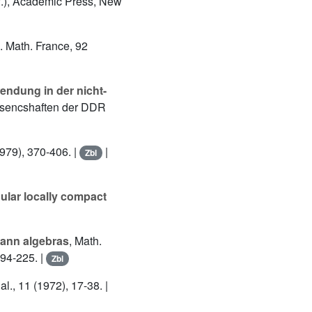
lif.), Academic Press, New
c. Math. France, 92
endung in der nicht-
issencshaften der DDR
(1979), 370-406. |
|
Zbl
ular locally compact
ann algebras
, Math.
194-225. |
Zbl
nal., 11 (1972), 17-38. |