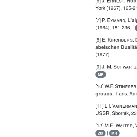
[6]
J. Ernest
,
Hop
York (1967), 165-2
[7]
P. Eymard
,
L'a
(1964), 181-236. |
[8]
E. Kirchberg
,
abelschen Dualit
(1977).
[9]
J.-M. Schwartz
MR
[10]
W.F. Stinespr
groups
, Trans. Am
[11]
L.I. Vainerma
USSR, Sbornik, 23 
[12]
M.E. Walter
,
|
Zbl
MR