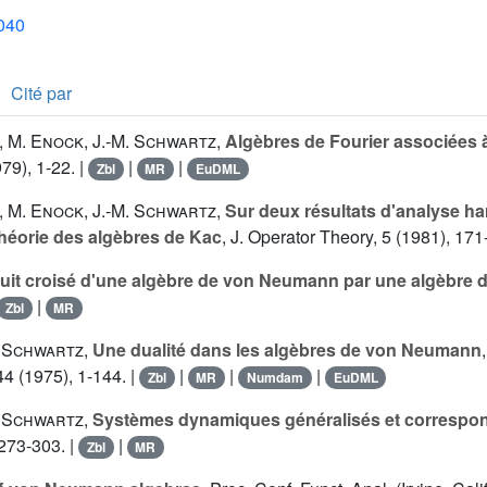
1040
Cité par
,
M. Enock
,
J.-M. Schwartz
,
Algèbres de Fourier associées 
79), 1-22. |
|
|
Zbl
MR
EuDML
,
M. Enock
,
J.-M. Schwartz
,
Sur deux résultats d'analyse h
théorie des algèbres de Kac
, J. Operator Theory, 5 (1981), 171
uit croisé d'une algèbre de von Neumann par une algèbre 
|
Zbl
MR
. Schwartz
,
Une dualité dans les algèbres de von Neumann
4 (1975), 1-144. |
|
|
|
Zbl
MR
Numdam
EuDML
. Schwartz
,
Systèmes dynamiques généralisés et correspo
 273-303. |
|
Zbl
MR