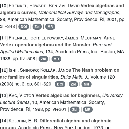
[10]
Frenkel, Edward; Ben-Zvi, David
Vertex algebras and
algebraic curves
, Mathematical Surveys and Monographs
,
88
, American Mathematical Society, Providence, RI, 2001, pp.
xii+348 |
|
|
DOI
Zbl
MR
[11]
Frenkel, Igor; Lepowsky, James; Meurman, Arne
Vertex operator algebras and the Monster
, Pure and
Applied Mathematics
, 134
, Academic Press, Inc., Boston, MA,
1988, pp. liv+508 |
|
Zbl
MR
[12]
Ishii, Shihoko; Kollár, János
The Nash problem on
arc families of singularities
, Duke Math. J.
, Volume 120
(2003) no. 3, pp. 601-620 |
|
|
DOI
Zbl
MR
[13]
Kac, Victor
Vertex algebras for beginners
, University
Lecture Series
, 10
, American Mathematical Society,
Providence, RI, 1998, pp. vi+201 |
|
Zbl
MR
[14]
Kolchin, E. R.
Differential algebra and algebraic
groups
, Academic Press, New York-London, 1973, pp.