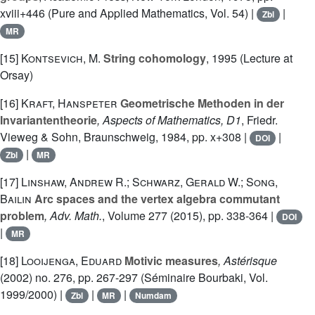
xviii+446 (Pure and Applied Mathematics, Vol. 54) |
|
Zbl
MR
[15]
Kontsevich, M.
String cohomology
, 1995 (Lecture at
Orsay)
[16]
Kraft, Hanspeter
Geometrische Methoden in der
Invariantentheorie
, Aspects of Mathematics, D1
, Friedr.
Vieweg & Sohn, Braunschweig, 1984, pp. x+308 |
|
DOI
|
Zbl
MR
[17]
Linshaw, Andrew R.; Schwarz, Gerald W.; Song,
Bailin
Arc spaces and the vertex algebra commutant
problem
, Adv. Math.
, Volume 277
(2015), pp. 338-364 |
DOI
|
MR
[18]
Looijenga, Eduard
Motivic measures
, Astérisque
(2002) no. 276, pp. 267-297 (Séminaire Bourbaki, Vol.
1999/2000) |
|
|
Zbl
MR
Numdam