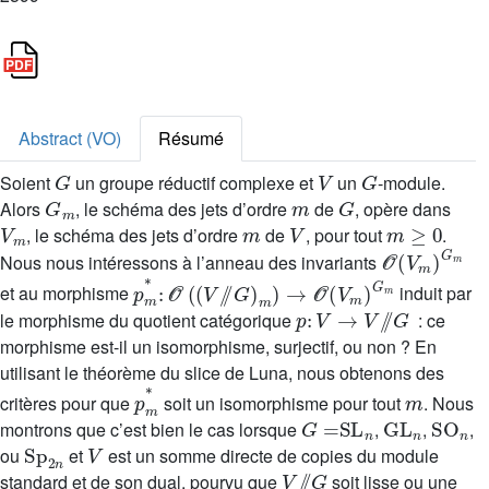
Abstract (VO)
Résumé
G
V
G
Soient
un groupe réductif complexe et
un
-module.
G
m
m
G
Alors
, le schéma des jets d’ordre
de
, opère dans
V
m
m
V
m
≥
0
, le schéma des jets d’ordre
de
, pour tout
.
𝒪
(
V
m
)
G
m
Nous nous intéressons à l’anneau des invariants
p
m
*
:
𝒪
(
(
V
/
/
G
)
m
)
→
𝒪
(
V
m
)
G
m
et au morphisme
induit par
p
:
V
→
V
/
/
G
le morphisme du quotient catégorique
: ce
morphisme est-il un isomorphisme, surjectif, ou non ? En
utilisant le théorème du slice de Luna, nous obtenons des
p
m
*
m
critères pour que
soit un isomorphisme pour tout
. Nous
G
=
SL
n
GL
n
SO
n
montrons que c’est bien le cas lorsque
,
,
,
Sp
2
n
V
ou
et
est un somme directe de copies du module
V
/
/
G
standard et de son dual, pourvu que
soit lisse ou une