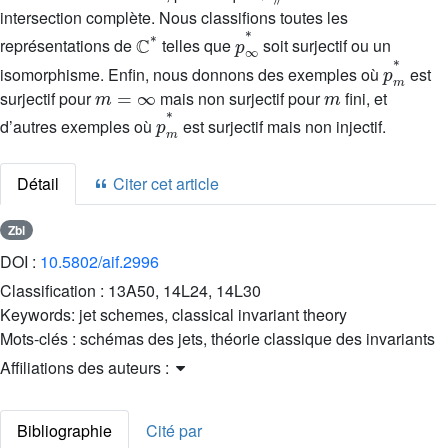
intersection complète. Nous classifions toutes les
ℂ
*
p
∞
*
représentations de
telles que
soit surjectif ou un
p
m
*
isomorphisme. Enfin, nous donnons des exemples où
est
m
=
∞
m
surjectif pour
mais non surjectif pour
fini, et
p
m
*
d’autres exemples où
est surjectif mais non injectif.
Détail
Citer cet article
Zbl
DOI :
10.5802/aif.2996
Classification :
13A50, 14L24, 14L30
Keywords:
jet schemes, classical invariant theory
Mots-clés :
schémas des jets, théorie classique des invariants
Affiliations des auteurs :
Bibliographie
Cité par