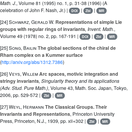
Math. J.
, Volume 81
(1995) no. 1, p. 31-38 (1996) (A
celebration of John F. Nash, Jr.) |
|
|
DOI
Zbl
MR
[24]
Schwarz, Gerald W.
Representations of simple Lie
groups with regular rings of invariants
, Invent. Math.
,
Volume 49
(1978) no. 2, pp. 167-191 |
|
|
DOI
Zbl
MR
[25]
Song, Bailin
The global sections of the chiral de
Rham complex on a Kummer surface
(
http://arxiv.org/abs/1312.7386
)
[26]
Veys, Willem
Arc spaces, motivic integration and
stringy invariants
, Singularity theory and its applications
(Adv. Stud. Pure Math.)
, Volume 43
, Math. Soc. Japan, Tokyo,
2006, pp. 529-572 |
|
Zbl
MR
[27]
Weyl, Hermann
The Classical Groups. Their
Invariants and Representations
, Princeton University
Press, Princeton, N.J., 1939, pp. xii+302 |
|
Zbl
MR