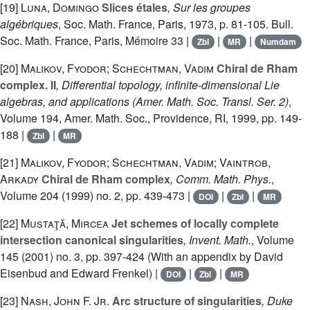
[19]
Luna, Domingo
Slices étales
, Sur les groupes
algébriques
, Soc. Math. France, Paris, 1973, p. 81-105. Bull.
Soc. Math. France, Paris, Mémoire 33 |
|
|
Zbl
MR
Numdam
[20]
Malikov, Fyodor; Schechtman, Vadim
Chiral de Rham
complex. II
, Differential topology, infinite-dimensional Lie
algebras, and applications
(Amer. Math. Soc. Transl. Ser. 2)
,
Volume 194
, Amer. Math. Soc., Providence, RI, 1999, pp. 149-
188 |
|
Zbl
MR
[21]
Malikov, Fyodor; Schechtman, Vadim; Vaintrob,
Arkady
Chiral de Rham complex
, Comm. Math. Phys.
,
Volume 204
(1999) no. 2, pp. 439-473 |
|
|
DOI
Zbl
MR
[22]
Mustaţă, Mircea
Jet schemes of locally complete
intersection canonical singularities
, Invent. Math.
, Volume
145
(2001) no. 3, pp. 397-424 (With an appendix by David
Eisenbud and Edward Frenkel) |
|
|
DOI
Zbl
MR
[23]
Nash, John F. Jr.
Arc structure of singularities
, Duke