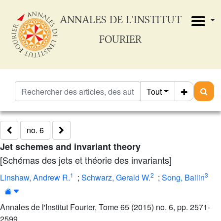
ANNALES DE L'INSTITUT
FOURIER
Tout
no. 6
Jet schemes and invariant theory
[Schémas des jets et théorie des invariants]
1
2
3
Linshaw, Andrew R.
;
Schwarz, Gerald W.
;
Song, Bailin
Annales de l'Institut Fourier, Tome 65 (2015) no. 6, pp. 2571-
2599