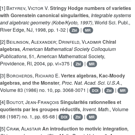
[1]
Batyrev, Victor V.
Stringy Hodge numbers of varieties
with Gorenstein canonical singularities
, Integrable systems
and algebraic geometry (Kobe/Kyoto, 1997)
, World Sci. Publ.,
River Edge, NJ, 1998, pp. 1-32 |
|
Zbl
MR
[2]
Beilinson, Alexander; Drinfeld, Vladimir
Chiral
algebras
, American Mathematical Society Colloquium
Publications
, 51
, American Mathematical Society,
Providence, RI, 2004, pp. vi+375 |
|
Zbl
MR
[3]
Borcherds, Richard E.
Vertex algebras, Kac-Moody
algebras, and the Monster
, Proc. Nat. Acad. Sci. U.S.A.
,
Volume 83
(1986) no. 10, pp. 3068-3071 |
|
|
DOI
Zbl
MR
[4]
Boutot, Jean-François
Singularités rationnelles et
quotients par les groupes réductifs
, Invent. Math.
, Volume
88
(1987) no. 1, pp. 65-68 |
|
|
DOI
Zbl
MR
[5]
Craw, Alastair
An introduction to motivic integration
,