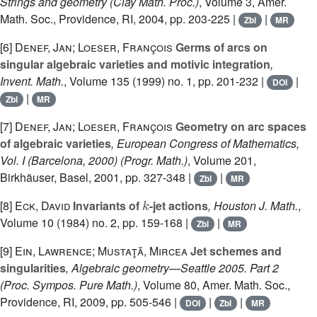
Strings and geometry
(Clay Math. Proc.)
, Volume 3
, Amer.
Math. Soc., Providence, RI, 2004, pp. 203-225 |
|
Zbl
MR
[6]
Denef, Jan; Loeser, François
Germs of arcs on
singular algebraic varieties and motivic integration
,
Invent. Math.
, Volume 135
(1999) no. 1, pp. 201-232 |
|
DOI
|
Zbl
MR
[7]
Denef, Jan; Loeser, François
Geometry on arc spaces
of algebraic varieties
, European Congress of Mathematics,
Vol. I (Barcelona, 2000)
(Progr. Math.)
, Volume 201
,
Birkhäuser, Basel, 2001, pp. 327-348 |
|
Zbl
MR
k
[8]
Eck, David
Invariants of
-jet actions
, Houston J. Math.
,
Volume 10
(1984) no. 2, pp. 159-168 |
|
Zbl
MR
[9]
Ein, Lawrence; Mustaţă, Mircea
Jet schemes and
singularities
, Algebraic geometry—Seattle 2005. Part 2
(Proc. Sympos. Pure Math.)
, Volume 80
, Amer. Math. Soc.,
Providence, RI, 2009, pp. 505-546 |
|
|
DOI
Zbl
MR