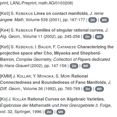
print, LANL-Preprint, math.AG/0103208)
[Ke3]
S. Kebekus
Lines on contact manifolds
, J. reine
angew. Math
, Volume 539
(2001), pp. 167-177 |
|
Zbl
MR
[Ke4]
S. Kebekus
Families of singular rational curves
, J.
Alg. Geom.
, Volume 11
(2002), pp. 245-256 |
|
Zbl
MR
[Ke5]
S. Kebekus; I. Bauer, F. Catanese
Characterizing the
projective space after Cho, Miyaoka and Shepherd-
Barron
, Complex Geometry, Collection of Papers dedicated
to Hans Grauert
(2002), pp. 147-156 |
|
Zbl
MR
[KMM]
J. Kollár; Y. Miyaoka; S. Mori
Rational
Connectedness and Boundedness of Fano Manifolds
, J.
Diff. Geom.
, Volume 36
(1992), pp. 765-769 |
|
Zbl
MR
[Ko]
J. Kollár
Rational Curves on Algebraic Varieties
,
Ergebnisse der Mathematik und ihrer Grenzgebiete 3. Folge
,
vol. 32
, Springer, 1996 |
|
Zbl
MR