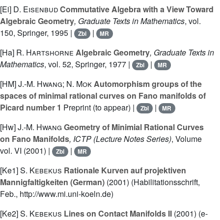
[Ei]
D. Eisenbud
Commutative Algebra with a View Toward
Algebraic Geometry
, Graduate Texts in Mathematics
, vol.
150
, Springer, 1995 |
|
Zbl
MR
[Ha]
R. Hartshorne
Algebraic Geometry
, Graduate Texts in
Mathematics
, vol. 52
, Springer, 1977 |
|
Zbl
MR
[HM]
J.-M. Hwang; N. Mok
Automorphism groups of the
spaces of minimal rational curves on Fano manifolds of
Picard number 1
Preprint (to appear) |
|
Zbl
MR
[Hw]
J.-M. Hwang
Geometry of Minimial Rational Curves
on Fano Manifolds
, ICTP
(Lecture Notes Series)
, Volume
vol. VI
(2001) |
|
Zbl
MR
[Ke1]
S. Kebekus
Rationale Kurven auf projektiven
Mannigfaltigkeiten (German)
(2001) (Habilitationsschrift,
Feb., http://www.mi.uni-koeln.de)
[Ke2]
S. Kebekus
Lines on Contact Manifolds II
(2001) (e-