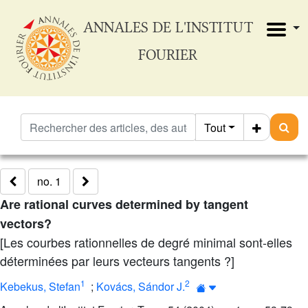
ANNALES DE L'INSTITUT
FOURIER
Tout
no. 1
Are rational curves determined by tangent
vectors?
[Les courbes rationnelles de degré minimal sont-elles
déterminées par leurs vecteurs tangents ?]
1
2
Kebekus, Stefan
;
Kovács, Sándor J.