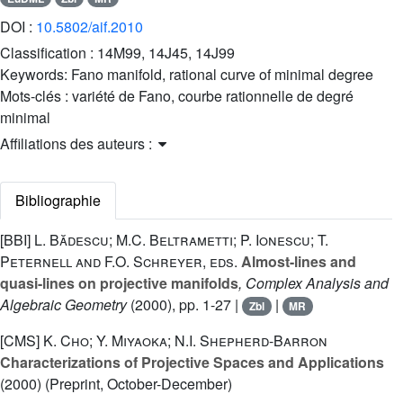
DOI :
10.5802/aif.2010
Classification :
14M99, 14J45, 14J99
Keywords:
Fano manifold, rational curve of minimal degree
Mots-clés :
variété de Fano, courbe rationnelle de degré
minimal
Affiliations des auteurs :
Bibliographie
[BBI]
L. Bădescu; M.C. Beltrametti; P. Ionescu; T.
Peternell and F.O. Schreyer, eds.
Almost-lines and
quasi-lines on projective manifolds
, Complex Analysis and
Algebraic Geometry
(2000), pp. 1-27 |
|
Zbl
MR
[CMS]
K. Cho; Y. Miyaoka; N.I. Shepherd-Barron
Characterizations of Projective Spaces and Applications
(2000) (Preprint, October-December)