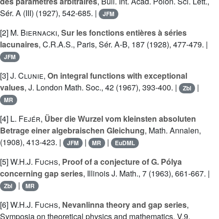
des paramètres arbitraires
, Bull. Int. Acad. Polon. Sci. Lett.,
Sér. A (III) (1927), 542-685. |
JFM
[2]
M. Biernacki
,
Sur les fonctions entières à séries
lacunaires
, C.R.A.S., Paris, Sér. A-B, 187 (1928), 477-479. |
JFM
[3]
J. Clunie
,
On integral functions with exceptional
values
, J. London Math. Soc., 42 (1967), 393-400. |
|
Zbl
MR
[4]
L. Fejér
,
Über die Wurzel vom kleinsten absoluten
Betrage einer algebraischen Gleichung
, Math. Annalen,
(1908), 413-423. |
|
|
JFM
MR
EuDML
[5]
W.H.J. Fuchs
,
Proof of a conjecture of G. Pólya
concerning gap series
, Illinois J. Math., 7 (1963), 661-667. |
|
Zbl
MR
[6]
W.H.J. Fuchs
,
Nevanlinna theory and gap series
,
Symposia on theoretical physics and mathematics, V.9,