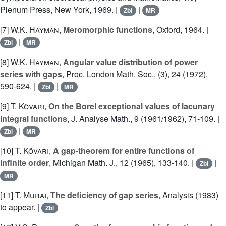
Plenum Press, New York, 1969. |
|
Zbl
MR
[7]
W.K. Hayman
,
Meromorphic functions
, Oxford, 1964. |
|
Zbl
MR
[8]
W.K. Hayman
,
Angular value distribution of power
series with gaps
, Proc. London Math. Soc., (3), 24 (1972),
590-624. |
|
Zbl
MR
[9]
T. Kövari
,
On the Borel exceptional values of lacunary
integral functions
, J. Analyse Math., 9 (1961/1962), 71-109. |
|
Zbl
MR
[10]
T. Kövari
,
A gap-theorem for entire functions of
infinite order
, Michigan Math. J., 12 (1965), 133-140. |
|
Zbl
MR
[11]
T. Murai
,
The deficiency of gap series
, Analysis (1983)
to appear. |
Zbl