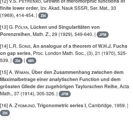
[12]
V.S. Petrenko
,
Growth of meromorphic functions of
finite lower order
, Izv. Akad. Nauk SSSR, Ser. Mat., 33
(1969), 414-454. |
Zbl
[13]
G. Pólya
,
Lücken und Singularitäten von
Porenzreihen
, Math. Z., 29 (1929), 549-640. |
JFM
[14]
L.R. Sons
,
An analogue of a theorem of W.H.J. Fuchs
on gap series
, Proc. London Math. Soc., (3), 21 (1970), 525-
539. |
|
Zbl
MR
[15]
A. Wiman
,
Über den Zusammenhang zwischen dem
Maximalbetrage einer analytischen Function und dem
grössten Gliede der zugehörigen Taylorschen Reihe
, Acta
Math., 37 (1914), 305-326. |
JFM
[16]
A. Zygmund
,
Trigonometric series I
, Cambridge, 1959. |
Zbl