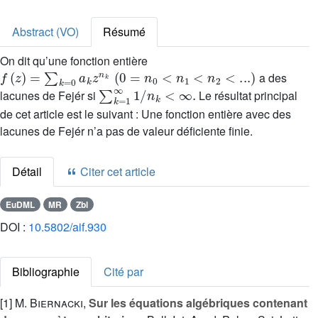
Abstract (VO)
Résumé
On dit qu’une fonction entière
f
(
z
)
=
∑
k
=
0
a
k
z
n
k
(
0
=
n
0
<
n
1
<
n
2
<
...
)
a des
∑
k
=
1
∞
1
/
n
k
<
∞
.
lacunes de Fejér si
Le résultat principal
de cet article est le suivant : Une fonction entière avec des
lacunes de Fejér n’a pas de valeur déficiente finie.
Détail
Citer cet article
EuDML
MR
Zbl
DOI :
10.5802/aif.930
Bibliographie
Cité par
[1]
M. Biernacki
,
Sur les équations algébriques contenant