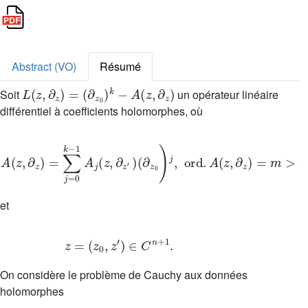
Abstract (VO)
Résumé
L
(
z
,
∂
z
)
=
(
∂
z
0
)
k
-
A
(
z
,
∂
z
)
Soit
un opérateur linéaire
différentiel à coefficients holomorphes, où
A
(
z
,
∂
z
)
=
∑
j
=
0
k
-
1
A
j
(
z
,
∂
z
′
)
(
∂
z
0
)
j
,
ord
.
A
(
z
,
∂
z
)
=
m
>
k
et
z
=
(
z
0
,
z
′
)
∈
C
n
+
1
.
On considère le problème de Cauchy aux données
holomorphes