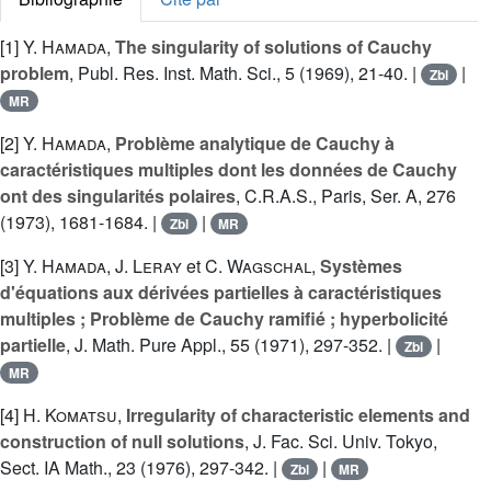
[1]
Y. Hamada
,
The singularity of solutions of Cauchy
problem
, Publ. Res. Inst. Math. Sci., 5 (1969), 21-40. |
|
Zbl
MR
[2]
Y. Hamada
,
Problème analytique de Cauchy à
caractéristiques multiples dont les données de Cauchy
ont des singularités polaires
, C.R.A.S., Paris, Ser. A, 276
(1973), 1681-1684. |
|
Zbl
MR
[3]
Y. Hamada
,
J. Leray
et
C. Wagschal
,
Systèmes
d'équations aux dérivées partielles à caractéristiques
multiples ; Problème de Cauchy ramifié ; hyperbolicité
partielle
, J. Math. Pure Appl., 55 (1971), 297-352. |
|
Zbl
MR
[4]
H. Komatsu
,
Irregularity of characteristic elements and
construction of null solutions
, J. Fac. Sci. Univ. Tokyo,
Sect. IA Math., 23 (1976), 297-342. |
|
Zbl
MR