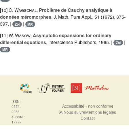
[10]
C. Wagschal
,
Problème de Cauchy analytique à
données méromorphes
, J. Math. Pure Appl., 51 (1972), 375-
397. |
|
Zbl
MR
[11]
W. Wasow
,
Asymptotic expansions for ordinary
differential equations
, Interscience Publishers, 1965. |
|
Zbl
MR
ISSN :
Accessibilité - non conforme
0373-
0956
Nous suivre
Mentions légales
e-ISSN :
Contact
1777-
5310