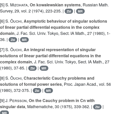
[5]
S. Mizohata
,
On kowalewskian systems
, Russian Math.
Survey, 29, vol. 2 (1974), 223-235. |
|
Zbl
MR
[6]
S. Ōuchi
,
Asymptotic behaviour of singular solutions
of linear partial differential equations in the complex
domain
, J. Fac. Sci. Univ. Tokyo, Sect. IA Math., 27 (1980), 1-
36. |
|
Zbl
MR
[7]
S. Ōuchi
,
An integral representation of singular
solutions of linear partial differential equations in the
complex domain
, J. Fac. Sci. Univ. Tokyo, Sect. IA Math., 27
(1980), 37-85. |
|
Zbl
MR
[8]
S. Ōuchi
,
Characteristic Cauchy problems and
solutions of formal power series
, Proc. Japan Acad., vol. 56
(1980), 372-375. |
|
Zbl
MR
[9]
J. Persson
,
On the Cauchy problem in Cn with
singular data
, Mathematiche, 30 (1975), 339-362. |
|
Zbl
MR