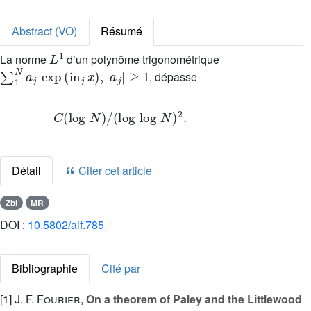
Abstract (VO)
Résumé
L
1
La norme
d’un polynôme trigonométrique
∑
1
N
a
j
exp
(
in
j
x
)
,
|
a
j
|
≥
1
, dépasse
C
(
log
N
)
/
(
log
log
N
)
2
.
Détail
Citer cet article
Zbl
MR
DOI :
10.5802/aif.785
Bibliographie
Cité par
[1]
J. F. Fourier
,
On a theorem of Paley and the Littlewood