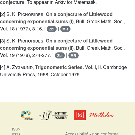
conjecture
, To appear in Arkiv för Matematik.
[2]
S. K. Pichorides
,
On a conjecture of Littlewood
concerning exponential sums (I)
, Bull. Greek Math. Soc.,
Vol. 18 (1977), 8-16. |
|
Zbl
MR
[3]
S. K. Pichorides
,
On a conjecture of Littlewood
concerning exponential suns (II)
, Bull. Greek Math. Soc.,
Vol. 19 (1978), 274-277. |
|
Zbl
MR
[4]
A. Zygmund
,
Trigonometric Series. Vol. I, II
. Cambridge
University Press, 1968. October 1979.
ISSN :
Accessibilité - non conforme
0373-