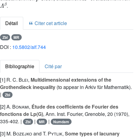
Λ
β
.
Détail
Citer cet article
Zbl
MR
DOI :
10.5802/aif.744
Bibliographie
Cité par
[1]
R. C. Blei
,
Multidimensional extensions of the
Grothendieck inequality
(to appear in Arkiv für Mathematik).
|
Zbl
[2]
A. Bonami
,
Étude des coefficients de Fourier des
fonctions de Lp(G)
, Ann. Inst. Fourier, Grenoble, 20 (1970),
335-402. |
|
|
Zbl
MR
Numdam
[3]
M. Bozejko
and
T. Pytlik
,
Some types of lacunary