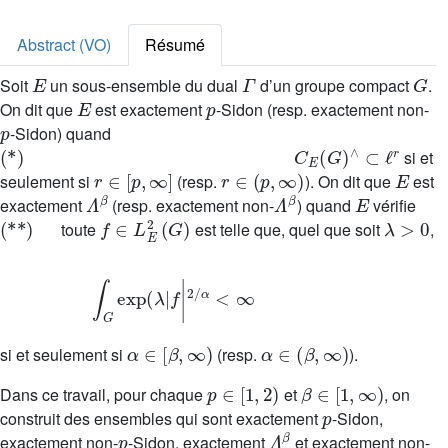
Abstract (VO)
Résumé
E
Γ
G
Soit
un sous-ensemble du dual
d’un groupe compact
.
E
p
On dit que
est exactement
-Sidon (resp. exactement non-
p
-Sidon) quand
(
*
)
C
E
(
G
)
∧
⊂
ℓ
r
si et
r
∈
[
p
,
∞
]
r
∈
(
p
,
∞
)
E
seulement si
(resp.
). On dit que
est
Λ
β
Λ
β
E
exactement
(resp. exactement non-
) quand
vérifie
(
*
*
)
f
∈
L
E
2
(
G
)
λ
>
0
toute
est telle que, quel que soit
,
∫
G
exp
(
λ
|
f
|
2
/
α
<
∞
α
∈
[
β
,
∞
)
α
∈
(
β
,
∞
)
si et seulement si
(resp.
).
p
∈
[
1
,
2
)
β
∈
[
1
,
∞
)
Dans ce travail, pour chaque
et
, on
p
construit des ensembles qui sont exactement
-Sidon,
p
Λ
β
exactement non-
-Sidon, exactement
et exactement non-