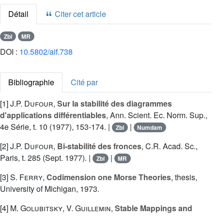
Détail
Citer cet article
Zbl
MR
DOI :
10.5802/aif.738
Bibliographie
Cité par
[1]
J.P. Dufour
,
Sur la stabilité des diagrammes
d'applications différentiables
, Ann. Scient. Ec. Norm. Sup.,
4e Série, t. 10 (1977), 153-174. |
|
Zbl
Numdam
[2]
J.P. Dufour
,
Bi-stabilité des fronces
, C.R. Acad. Sc.,
Paris, t. 285 (Sept. 1977). |
|
Zbl
MR
[3]
S. Ferry
,
Codimension one Morse Theories
, thesis,
University of Michigan, 1973.
[4]
M. Golubitsky
,
V. Guillemin
,
Stable Mappings and