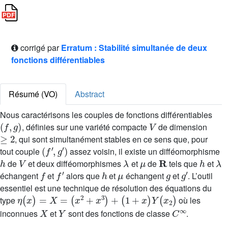
corrigé par
Erratum : Stabilité simultanée de deux
fonctions différentiables
Résumé (VO)
Abstract
Nous caractérisons les couples de fonctions différentiables
(
f
,
g
)
V
, définies sur une variété compacte
de dimension
≥
2
, qui sont simultanément stables en ce sens que, pour
(
f
′
,
g
′
)
tout couple
assez voisin, il existe un difféomorphisme
h
V
λ
μ
R
h
λ
de
et deux difféomorphismes
et
de
tels que
et
f
f
′
h
μ
g
g
′
échangent
et
alors que
et
échangent
et
. L’outil
essentiel est une technique de résolution des équations du
η
(
x
)
=
X
=
(
x
2
+
x
3
)
+
(
1
+
x
)
Y
(
x
2
)
type
où les
X
Y
C
∞
inconnues
et
sont des fonctions de classe
.