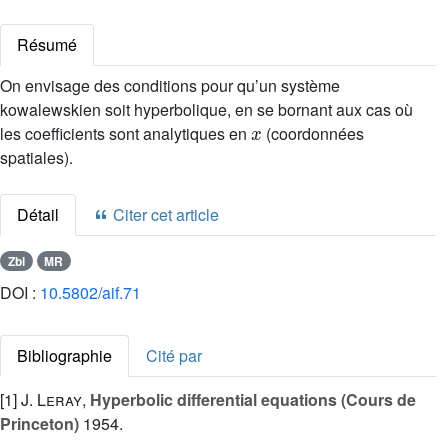
Résumé
On envisage des conditions pour qu’un système
kowalewskien soit hyperbolique, en se bornant aux cas où
x
les coefficients sont analytiques en
(coordonnées
spatiales).
Détail
Citer cet article
Zbl
MR
DOI :
10.5802/aif.71
Bibliographie
Cité par
[1]
J. Leray
,
Hyperbolic differential equations (Cours de
Princeton)
1954.