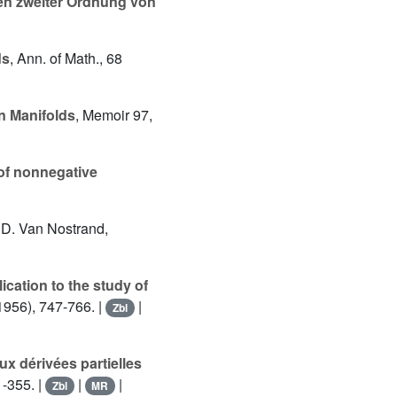
gen zweiter Ordnung von
ds
, Ann. of Math., 68
n Manifolds
, Memoir 97,
 of nonnegative
. D. Van Nostrand,
lication to the study of
1956), 747-766. |
|
Zbl
x dérivées partielles
1-355. |
|
|
Zbl
MR