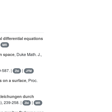
l differential equations
|
MR
an space
, Duke Math. J.,
9-587. |
|
Zbl
JFM
s on a surface
, Proc.
lgleichungen durch
), 239-258. |
|
Zbl
MR