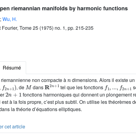
pen riemannian manifolds by harmonic functions
;
Wu, H.
ut Fourier, Tome 25 (1975) no. 1, pp. 215-235
Résumé
n
é riemannienne non compacte à
dimensions. Alors il existe un
n
+
1
)
M
R
2
n
+
1
f
1
,
...
,
f
2
n
+
1
, de
dans
tel que les fonctions
s
2
n
+
1
ver
fonctions harmoniques qui donnent un plongement rég
i est à la fois propre, c’est plus subtil. On utilise les théorèmes
ns la théorie d’équations elliptiques.
r cet article