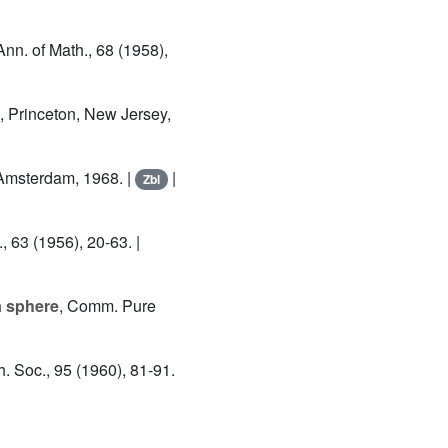
 Ann. of Math., 68 (1958),
s, Princeton, New Jersey,
 Amsterdam, 1968. |
|
Zbl
., 63 (1956), 20-63. |
 a sphere
, Comm. Pure
h. Soc., 95 (1960), 81-91.