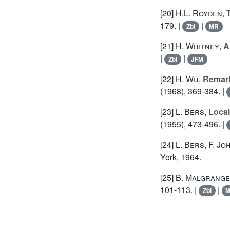
[20]
H.L. Royden
,
179. |
|
Zbl
MR
[21]
H. Whitney
,
A
|
|
Zbl
JFM
[22]
H. Wu
,
Remarks
(1968), 369-384. |
[23]
L. Bers
,
Local
(1955), 473-496. |
[24]
L. Bers
,
F. Jo
York, 1964.
[25]
B. Malgrange
101-113. |
|
Zbl