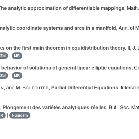
The analytic approximation of differentiable mappings
, Math
nalytic coordinate systems and arcs in a manifold
, Ann. of 
 on the first main theorem in equidistribution theory. II
, J.
|
Zbl
MR
 behavior of solutions of general linear elliptic equations
, C
|
Zbl
MR
hn
, and
M. Schechter
,
Partial Differential Equations
, Intersc
,
Plongement des variétés analytiques-réelles
, Bull. Soc. Ma
|
MR
Numdam