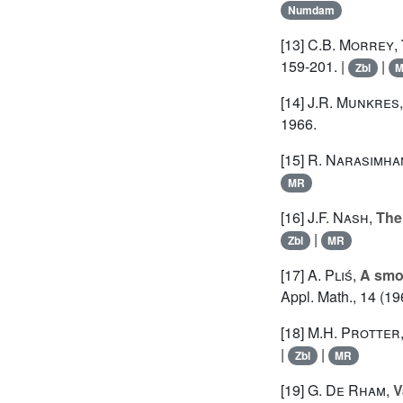
Numdam
[13]
C.B. Morrey
,
159-201. |
|
Zbl
[14]
J.R. Munkres
1966.
[15]
R. Narasimha
MR
[16]
J.F. Nash
,
The
|
Zbl
MR
[17]
A. Pliś
,
A smoo
Appl. Math., 14 (19
[18]
M.H. Protter
|
|
Zbl
MR
[19]
G. De Rham
,
V