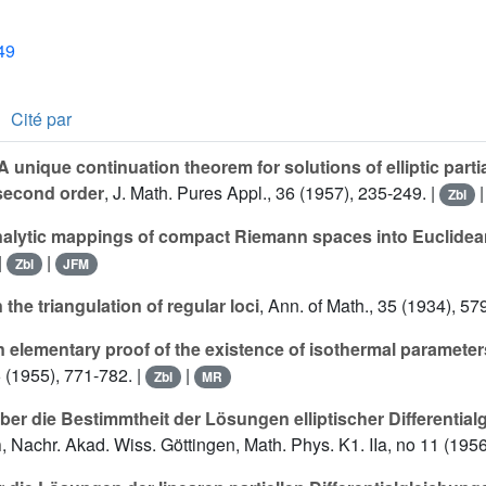
49
Cité par
A unique continuation theorem for solutions of elliptic partia
 second order
, J. Math. Pures Appl., 36 (1957), 235-249. |
Zbl
alytic mappings of compact Riemann spaces into Euclide
|
|
Zbl
JFM
 the triangulation of regular loci
, Ann. of Math., 35 (1934), 57
 elementary proof of the existence of isothermal parameter
 (1955), 771-782. |
|
Zbl
MR
ber die Bestimmtheit der Lösungen elliptischer Differentia
n
, Nachr. Akad. Wiss. Göttingen, Math. Phys. K1. IIa, no 11 (1956