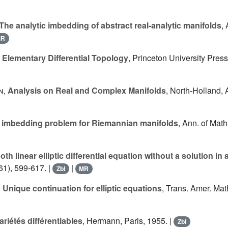
The analytic imbedding of abstract real-analytic manifolds
,
MR
,
Elementary Differential Topology
, Princeton University Pres
n
,
Analysis on Real and Complex Manifolds
, North-Holland,
 imbedding problem for Riemannian manifolds
, Ann. of Math
th linear elliptic differential equation without a solution in
61), 599-617. |
|
Zbl
MR
,
Unique continuation for elliptic equations
, Trans. Amer. Mat
ariétés différentiables
, Hermann, Paris, 1955. |
Zbl