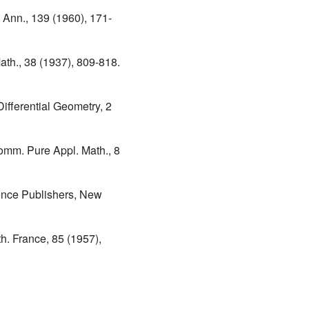
. Ann., 139 (1960), 171-
Math., 38 (1937), 809-818.
 Differential Geometry, 2
omm. Pure Appl. Math., 8
ience Publishers, New
th. France, 85 (1957),