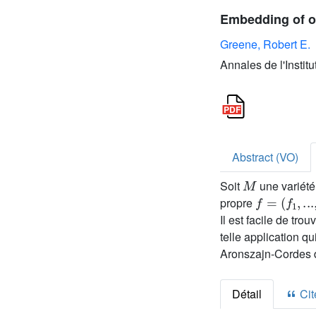
Embedding of o
Greene, Robert E.
Annales de l'Instit
Abstract (VO)
M
Soit
une variét
f
=
(
f
1
,
...
,
f
2
propre
Il est facile de trou
telle application qu
Aronszajn-Cordes da
Détail
Cite