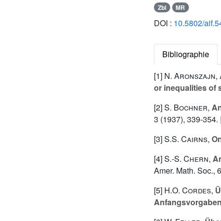
Zbl
MR
DOI :
10.5802/aif.5
Bibliographie
[1]
N. Aronszajn
,
or inequalities of
[2]
S. Bochner
,
An
3 (1937), 339-354. 
[3]
S.S. Cairns
,
On
[4]
S.-S. Chern
,
An
Amer. Math. Soc., 6
[5]
H.O. Cordes
,
Ü
Anfangsvorgabe