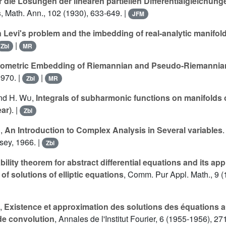
 die Lösungen der linearen partiellen Differentialgleichun
s
, Math. Ann., 102 (1930), 633-649. |
JFM
 Levi's problem and the imbedding of real-analytic manifol
|
Zbl
MR
sometric Embedding of Riemannian and Pseudo-Riemannia
1970. |
|
Zbl
MR
and
H. Wu
,
Integrals of subharmonic functions on manifolds
ear)
. |
Zbl
r
,
An Introduction to Complex Analysis in Several variables
sey, 1966. |
Zbl
bility theorem for abstract differential equations and its app
 of solutions of elliptic equations
, Comm. Pur Appl. Math., 9 (
,
Existence et approximation des solutions des équations au
de convolution
, Annales de l'Institut Fourier, 6 (1955-1956), 27