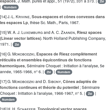
espaces
, J. Math. pures et appl., 51 (1972), 331 à 373. |
Zbl
|
Numdam
[14]
J.-L. Krivine
,
Sous-espaces et cônes convexes dans
les espaces Lp
, thèse Sc. Math., Paris, 1967.
[15]
W. A. J. Luxemburg
and
A. C. Zaanen
,
Riesz spaces
(Linear vector lattices)
. North Holland Publishing Company,
1971. |
Zbl
[16]
G. Mokobodzki
,
Espaces de Riesz complètement
réticulés et ensembles équicontinus de fonctions
harmoniques
, Séminaire Choquet : Initiation à l'analyse, 5e
année, 1965-1966, n° 6. |
|
Zbl
Numdam
[17]
G. Mokobodzki
and
D. Sibony
,
Cônes adaptés de
fonctions continues et théorie du potentiel
; Séminaire
Choquet : Initiation à l'analyse, 1966-1967, n° 5. |
|
Zbl
Numdam
[18]
H. H. Schaefer
,
Topological vector spaces
,