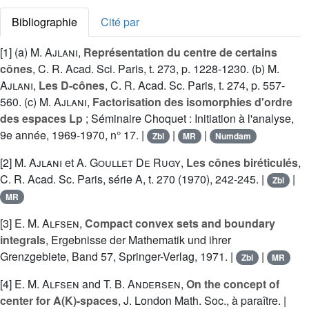
Bibliographie
Cité par
[1] (a)
M. Ajlani
,
Représentation du centre de certains
cônes
, C. R. Acad. Sci. Paris, t. 273, p. 1228-1230. (b)
M.
Ajlani
,
Les D-cônes
, C. R. Acad. Sc. Paris, t. 274, p. 557-
560. (c)
M. Ajlani
,
Factorisation des isomorphies d'ordre
des espaces Lp
; Séminaire Choquet : Initiation à l'analyse,
9e année, 1969-1970, n° 17. |
|
|
Zbl
MR
Numdam
[2]
M. Ajlani
et
A. Goullet De Rugy
,
Les cônes biréticulés
,
C. R. Acad. Sc. Paris, série A, t. 270 (1970), 242-245. |
|
Zbl
MR
[3]
E. M. Alfsen
,
Compact convex sets and boundary
integrals
, Ergebnisse der Mathematik und ihrer
Grenzgebiete, Band 57, Springer-Verlag, 1971. |
|
Zbl
MR
[4]
E. M. Alfsen
and
T. B. Andersen
,
On the concept of
center for A(K)-spaces
, J. London Math. Soc., à paraître. |