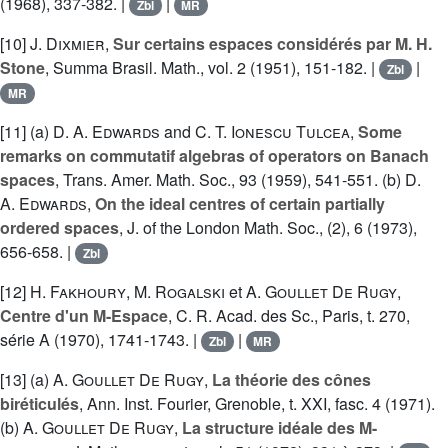
(1968), 337-382. |
|
Zbl
MR
[10]
J. Dixmier
,
Sur certains espaces considérés par M. H.
Stone
, Summa Brasil. Math., vol. 2 (1951), 151-182. |
|
Zbl
MR
[11] (a)
D. A. Edwards
and
C. T. Ionescu Tulcea
,
Some
remarks on commutatif algebras of operators on Banach
spaces
, Trans. Amer. Math. Soc., 93 (1959), 541-551. (b)
D.
A. Edwards
,
On the ideal centres of certain partially
ordered spaces
, J. of the London Math. Soc., (2), 6 (1973),
656-658. |
Zbl
[12]
H. Fakhoury
,
M. Rogalski
et
A. Goullet De Rugy
,
Centre d'un M-Espace
, C. R. Acad. des Sc., Paris, t. 270,
série A (1970), 1741-1743. |
|
Zbl
MR
[13] (a)
A. Goullet De Rugy
,
La théorie des cônes
biréticulés
, Ann. Inst. Fourier, Grenoble, t. XXI, fasc. 4 (1971).
(b)
A. Goullet De Rugy
,
La structure idéale des M-