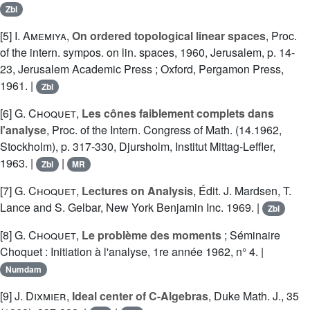
Zbl
[5]
I. Amemiya
,
On ordered topological linear spaces
, Proc.
of the intern. sympos. on lin. spaces, 1960, Jerusalem, p. 14-
23, Jerusalem Academic Press ; Oxford, Pergamon Press,
1961. |
Zbl
[6]
G. Choquet
,
Les cônes faiblement complets dans
l'analyse
, Proc. of the Intern. Congress of Math. (14.1962,
Stockholm), p. 317-330, Djursholm, Institut Mittag-Leffler,
1963. |
|
Zbl
MR
[7]
G. Choquet
,
Lectures on Analysis
, Édit. J. Mardsen, T.
Lance and S. Gelbar, New York Benjamin Inc. 1969. |
Zbl
[8]
G. Choquet
,
Le problème des moments
; Séminaire
Choquet : Initiation à l'analyse, 1re année 1962, n° 4. |
Numdam
[9]
J. Dixmier
,
Ideal center of C-Algebras
, Duke Math. J., 35