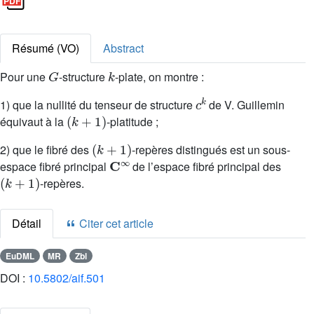
Résumé (VO)
Abstract
G
k
Pour une
-structure
-plate, on montre :
c
k
1) que la nullité du tenseur de structure
de V. Guillemin
(
k
+
1
)
équivaut à la
-platitude ;
(
k
+
1
)
2) que le fibré des
-repères distingués est un sous-
C
∞
espace fibré principal
de l’espace fibré principal des
(
k
+
1
)
-repères.
Détail
Citer cet article
EuDML
MR
Zbl
DOI :
10.5802/aif.501