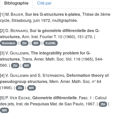
Bibliographie
Cité par
[1]
M. Bauer
,
Sur les G-structures k-plates
, Thèse de 3ème
cycle, Strasbourg, juin 1972, multigraphiée.
[2]
D. Bernard
,
Sur la géométrie différentielle des G-
structures
, Ann. Inst. Fourier T. 10 (1960), 151-270. |
|
|
|
Numdam
Zbl
MR
EuDML
[3]
V. Guillemin
,
The integrability problem for G-
structures
, Trans. Amer. Math. Soc. Vol. 116 (1965), 544-
560. |
|
Zbl
MR
[4]
V. Guillemin
and
S. Sternberg
,
Deformation theory of
pseudogroup structures
, Mem. Amer. Math. Soc. n° 64
(1966). |
|
Zbl
MR
[5]
P. Ver Eecke
,
Géometrie différentielle
. Fasc. 1 : Calcul
des jets, Inst. de Pesquisas Mat. de Sao Paulo, 1967. |
|
Zbl
MR