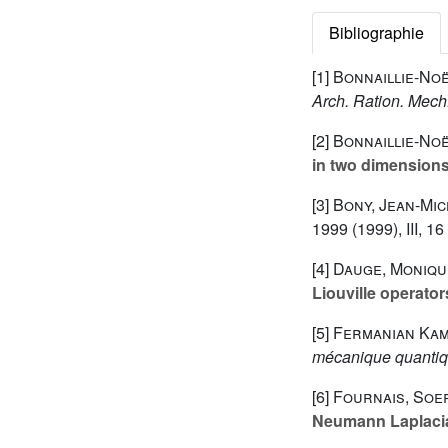
Bibliographie
[1]
Bonnaillie-Noë
Arch. Ration. Mech
[2]
Bonnaillie-Noë
in two dimension
[3]
Bony, Jean-Mic
1999
(1999), III, 1
[4]
Dauge, Moniqu
Liouville operator
[5]
Fermanian Kam
mécanique quanti
[6]
Fournais, Soe
Neumann Laplaci