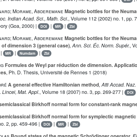
nard; Morame, Abderemane
Magnetic bottles for the Neuma
roc. Indian Acad. Sci., Math. Sci.
, Volume 112
(2002) no. 1, pp. 
eory (Goa, 2000) |
|
|
DOI
MR
Zbl
nard; Morame, Abderemane
Magnetic bottles for the Neuma
e of dimension 3 (general case)
, Ann. Sci. Éc. Norm. Supér.
, V
|
|
|
MR
Numdam
Zbl
ig
Formules de Weyl par réduction de dimension. Applicati
ues
, Ph. D. Thesis, Université de Rennes 1 (2018)
dré
A general effective Hamiltonian method
, Atti Accad. Naz. 
. Lincei, Mat. Appl.
, Volume 18
(2007) no. 3, pp. 269-277 |
DOI
semiclassical Birkhoff normal form for constant-rank magnet
semiclassical Birkhoff normal form for symplectic magnetic
o. 2, pp. 459-496 |
|
|
DOI
MR
Zbl
olas
Bound states of the magnetic Schrödinger operator
, E