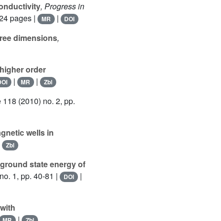
onductivity
, Progress in
324 pages |
|
MR
DOI
hree dimensions
,
higher order
|
|
DOI
MR
Zbl
e 118
(2010) no. 2, pp.
netic wells in
|
Zbl
 ground state energy of
no. 1, pp. 40-81 |
|
DOI
with
|
MR
Zbl