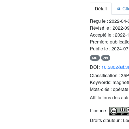
Détail
Cite
Reçu le :
2022-04-
Révisé le :
2022-0
Accepté le :
2022-
Première publicati
Publié le :
2024-07
MR
Zbl
DOI :
10.5802/aif.
Classification :
35P
Keywords:
magneti
Mots-clés :
opérate
Affiliations des aut
Licence :
Droits d'auteur : L