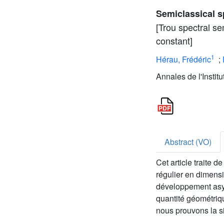
Semiclassical s
[Trou spectral 
constant]
1
Hérau, Frédéric
;
Annales de l'Instit
Abstract (VO)
Cet article traite 
régulier en dimens
développement asym
quantité géométriq
nous prouvons la si