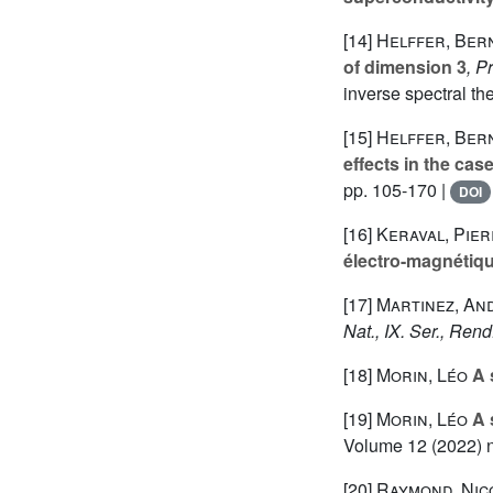
[14]
Helffer, Ber
of dimension 3
, P
inverse spectral th
[15]
Helffer, Ber
effects in the cas
pp. 105-170 |
DOI
[16]
Keraval, Pier
électro-magnétiq
[17]
Martinez, An
Nat., IX. Ser., Rend
[18]
Morin, Léo
A 
[19]
Morin, Léo
A 
Volume 12
(2022) n
[20]
Raymond, Nic