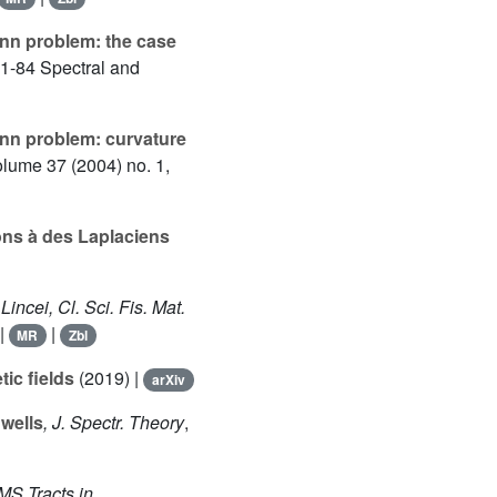
nn problem: the case
71-84 Spectral and
nn problem: curvature
olume 37
(2004) no. 1,
ons à des Laplaciens
Lincei, Cl. Sci. Fis. Mat.
|
|
MR
Zbl
ic fields
(2019) |
arXiv
 wells
, J. Spectr. Theory
,
MS Tracts in