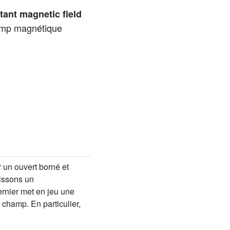
ant magnetic field
hamp magnétique
r un ouvert borné et
lissons un
rnier met en jeu une
 champ. En particulier,