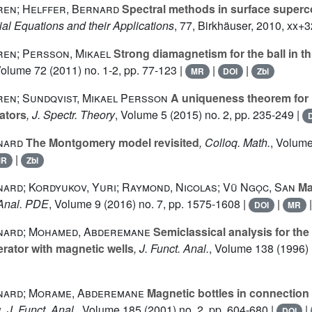
ren; Helffer, Bernard
Spectral methods in surface superc
ial Equations and their Applications
, 77
, Birkhäuser, 2010, xx+
ren; Persson, Mikael
Strong diamagnetism for the ball in t
Volume 72
(2011) no. 1-2, pp. 77-123 |
|
|
MR
DOI
Zbl
ren; Sundqvist, Mikael Persson
A uniqueness theorem for 
ators
, J. Spectr. Theory
, Volume 5
(2015) no. 2, pp. 235-249 |
nard
The Montgomery model revisited
, Colloq. Math.
, Volum
|
MR
Zbl
ard; Kordyukov, Yuri; Raymond, Nicolas; Vũ Ngọc, San
Mag
 Anal. PDE
, Volume 9
(2016) no. 7, pp. 1575-1608 |
|
DOI
MR
nard; Mohamed, Abderemane
Semiclassical analysis for the
rator with magnetic wells
, J. Funct. Anal.
, Volume 138
(1996) 
nard; Morame, Abderemane
Magnetic bottles in connection 
y
, J. Funct. Anal.
, Volume 185
(2001) no. 2, pp. 604-680 |
|
DOI