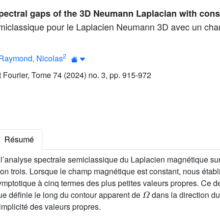
pectral gaps of the 3D Neumann Laplacian with const
semiclassique pour le Laplacien Neumann 3D avec un c
2
Raymond, Nicolas
ut Fourier, Tome 74 (2024) no. 3, pp. 915-972
Résumé
de l’analyse spectrale semiclassique du Laplacien magnétique su
ion trois. Lorsque le champ magnétique est constant, nous étab
ptotique à cinq termes des plus petites valeurs propres. Ce de
Ω
ue définie le long du contour apparent de
dans la direction du
mplicité des valeurs propres.