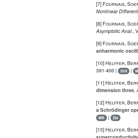
[7]
Fournais, Soe
Nonlinear Different
[8]
Fournais, Soe
Asymptotic Anal.
, 
[9]
Fournais, Soe
anharmonic oscill
[10]
Helffer, Ber
391-400 |
|
DOI
[11]
Helffer, Bern
dimension three
,
[12]
Helffer, Ber
a Schrödinger ope
|
MR
Zbl
[13]
Helffer, Ber
superconductivit