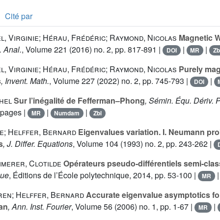
Cité par
l, Virginie; Hérau, Frédéric; Raymond, Nicolas
Magnetic W
. Anal.
, Volume 221
(2016) no. 2, pp. 817-891 |
|
|
DOI
MR
Zb
l, Virginie; Hérau, Frédéric; Raymond, Nicolas
Purely magn
s
, Invent. Math.
, Volume 227
(2022) no. 2, pp. 745-793 |
|
DOI
hel
Sur l’inégalité de Fefferman–Phong
, Sémin. Équ. Dériv. P
6 pages |
|
|
MR
Numdam
Zbl
e; Helffer, Bernard
Eigenvalues variation. I. Neumann pro
s
, J. Differ. Equations
, Volume 104
(1993) no. 2, pp. 243-262 |
merer, Clotilde
Opérateurs pseudo-différentiels semi-cla
que
, Éditions de l’École polytechnique, 2014, pp. 53-100 |
MR
ren; Helffer, Bernard
Accurate eigenvalue asymptotics fo
an
, Ann. Inst. Fourier
, Volume 56
(2006) no. 1, pp. 1-67 |
|
MR