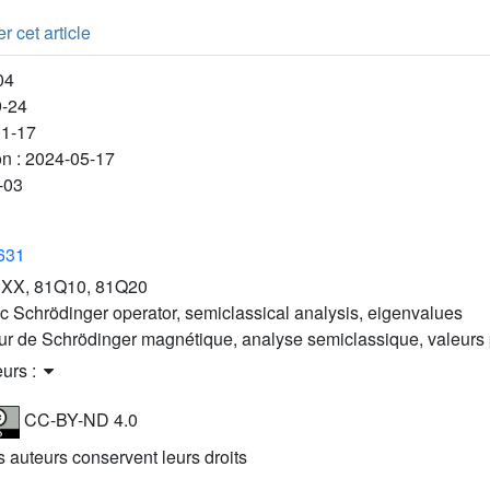
r cet article
04
9-24
11-17
on :
2024-05-17
-03
3631
XX, 81Q10, 81Q20
c Schrödinger operator, semiclassical analysis, eigenvalues
ur de Schrödinger magnétique, analyse semiclassique, valeurs
eurs :
CC-BY-ND 4.0
es auteurs conservent leurs droits