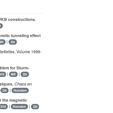
KB constructions
,
l
etic tunneling effect
|
MR
Zbl
artielles
, Volume 1998-
blem for Sturm-
|
|
DOI
MR
Zbl
ssiques
, Chaos en
|
|
Zbl
Numdam
r the magnetic
|
|
DOI
Numdam
Zbl